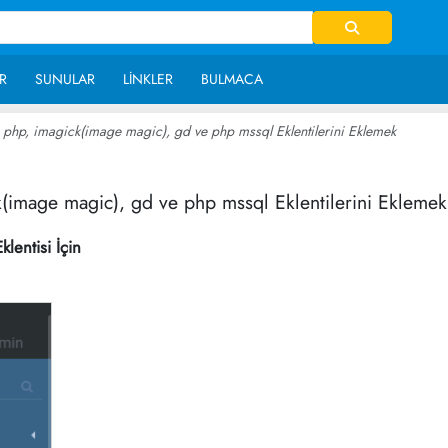
R
SUNULAR
LINKLER
BULMACA
e php, imagick(image magic), gd ve php mssql Eklentilerini Eklemek
~ 17,6
k(image magic), gd ve php mssql Eklentilerini Eklemek
lentisi İçin