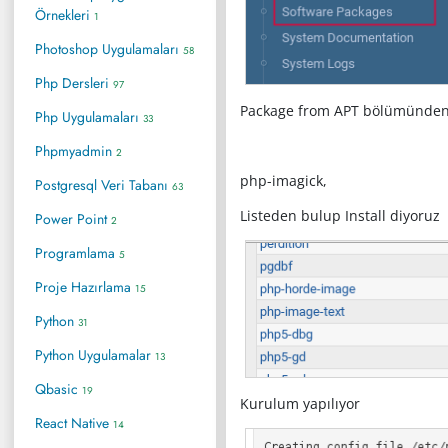
Örnekleri
1
Photoshop Uygulamaları
58
Php Dersleri
97
Package from APT bölümünden
Php Uygulamaları
33
Phpmyadmin
2
php-imagick,
Postgresql Veri Tabanı
63
Listeden bulup Install diyoruz
Power Point
2
Programlama
5
Proje Hazırlama
15
Python
31
Python Uygulamalar
13
Qbasic
19
Kurulum yapılıyor
React Native
14