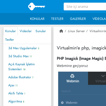
KONULAR
TESTLER
GALERILER
VIDEOLA
Konular
Videolar
Sunular
Linux Server
Virtualmin'
Testler
Virtualmin'e php, imagic
3d Max Uygulamalar
5
3d Studio Max
11
PHP Imagick (Image Magic) Ek
Açık Kaynak İşletim
Webmine geçiyoruz
Sistemleri
18
Adobe Illustrator
7
Ajax
11
Akıllı Tahta
1
Algoritma
8