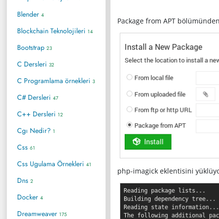
Blender
4
Package from APT bölümünden
Blockchain Teknolojileri
14
Bootstrap
23
C Dersleri
32
C Programlama örnekleri
3
C# Dersleri
47
C++ Dersleri
12
Cgı Nedir?
1
Css
61
Css Ugulama Örnekleri
41
php-imagick eklentisini yüklüy
Dns
2
Docker
4
Dreamweaver
175