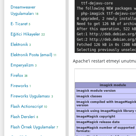
Dreamweaver
Uygulamaları
18
E- Ticaret
5
Eğitici Hikayeler
22
Elektronik
3
Elektronik Posta (email)
11
Apache'i restart etmeyi unutm
Emperyalizm
3
Firefox
38
Fireworks
1
Fireworks Uygulaması
3
Flash Actionscript
10
Flash Dersleri
8
Flash Örnek Uygulamalar
7