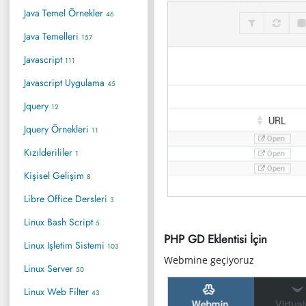
Java Temel Örnekler
46
Java Temelleri
157
Javascript
111
Javascript Uygulama
45
Jquery
12
Jquery Örnekleri
11
Kızılderililer
1
Kişisel Gelişim
8
Libre Office Dersleri
3
Linux Bash Script
5
PHP GD Eklentisi İçin
Linux Işletim Sistemi
103
Webmine geçiyoruz
Linux Server
50
Linux Web Filter
43