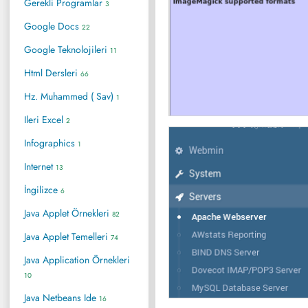
Gerekli Programlar
3
Google Docs
22
Google Teknolojileri
11
Html Dersleri
66
Hz. Muhammed ( Sav)
1
Ileri Excel
2
Infographics
1
Internet
13
İngilizce
6
Java Applet Örnekleri
82
Java Applet Temelleri
74
Java Application Örnekleri
10
Java Netbeans Ide
16