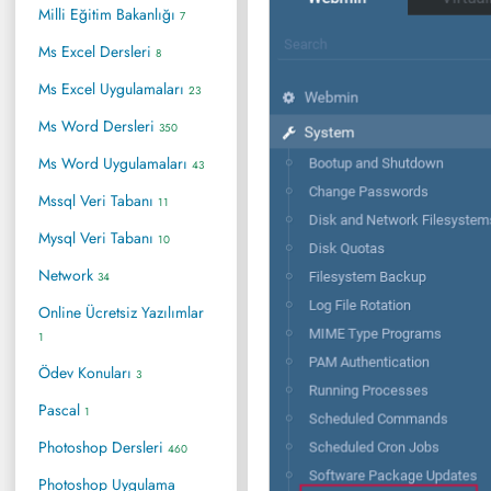
Milli Eğitim Bakanlığı
7
Ms Excel Dersleri
8
Ms Excel Uygulamaları
23
Ms Word Dersleri
350
Ms Word Uygulamaları
43
Mssql Veri Tabanı
11
Mysql Veri Tabanı
10
Network
34
Online Ücretsiz Yazılımlar
1
Ödev Konuları
3
Pascal
1
Photoshop Dersleri
460
Photoshop Uygulama