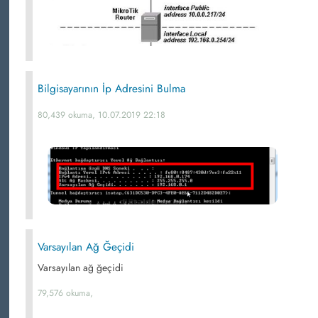
Bilgisayarının İp Adresini Bulma
80,439 okuma, 10.07.2019 22:18
Varsayılan Ağ Ğeçidi
Varsayılan ağ ğeçidi
79,576 okuma,