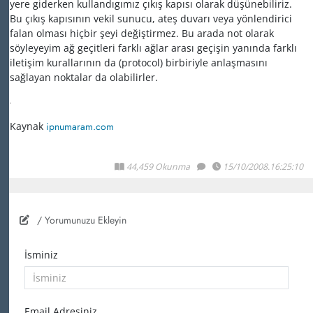
yere giderken kullandıgımız çıkış kapısı olarak düşünebiliriz.
Bu çıkış kapısının vekil sunucu, ateş duvarı veya yönlendirici
falan olması hiçbir şeyi değiştirmez. Bu arada not olarak
söyleyeyim ağ geçitleri farklı ağlar arası geçişin yanında farklı
iletişim kurallarının da (protocol) birbiriyle anlaşmasını
sağlayan noktalar da olabilirler.
Kaynak
ipnumaram.com
44,459 Okunma
15/10/2008.16:25:10
/ Yorumunuzu Ekleyin
İsminiz
Email Adresiniz