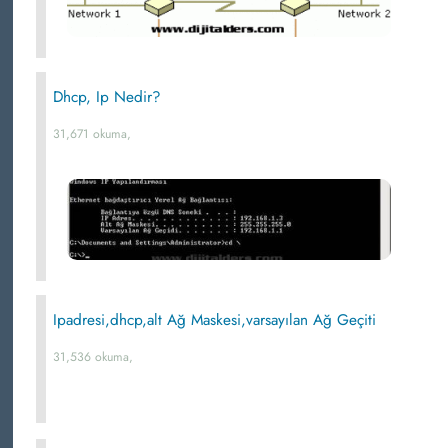
Dhcp, Ip Nedir?
31,671 okuma,
Ipadresi,dhcp,alt Ağ Maskesi,varsayılan Ağ Geçiti
31,536 okuma,