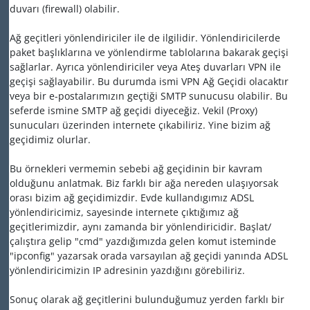
duvarı (firewall) olabilir.
Ağ geçitleri yönlendiriciler ile de ilgilidir. Yönlendiricilerde
paket başlıklarına ve yönlendirme tablolarına bakarak geçişi
sağlarlar. Ayrıca yönlendiriciler veya Ateş duvarları VPN ile
geçişi sağlayabilir. Bu durumda ismi VPN Ağ Geçidi olacaktır
veya bir e-postalarımızın geçtiği SMTP sunucusu olabilir. Bu
seferde ismine SMTP ağ geçidi diyeceğiz. Vekil (Proxy)
sunucuları üzerinden internete çıkabiliriz. Yine bizim ağ
geçidimiz olurlar.
Bu örnekleri vermemin sebebi ağ geçidinin bir kavram
olduğunu anlatmak. Biz farklı bir ağa nereden ulaşıyorsak
orası bizim ağ geçidimizdir. Evde kullandıgımız ADSL
yönlendiricimiz, sayesinde internete çıktığımız ağ
geçitlerimizdir, aynı zamanda bir yönlendiricidir. Başlat/
çalıştıra gelip "cmd" yazdığımızda gelen komut isteminde
"ipconfig" yazarsak orada varsayılan ağ geçidi yanında ADSL
yönlendiricimizin IP adresinin yazdığını görebiliriz.
Sonuç olarak ağ geçitlerini bulunduğumuz yerden farklı bir