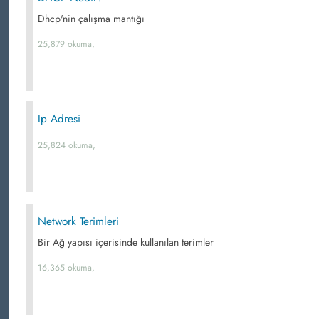
Dhcp'nin çalışma mantığı
25,879 okuma,
Ip Adresi
25,824 okuma,
Network Terimleri
Bir Ağ yapısı içerisinde kullanılan terimler
16,365 okuma,