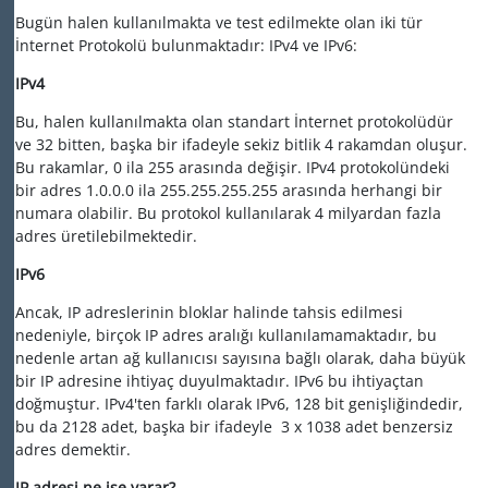
Bugün halen kullanılmakta ve test edilmekte olan iki tür
İnternet Protokolü bulunmaktadır: IPv4 ve IPv6:
IPv4
Bu, halen kullanılmakta olan standart İnternet protokolüdür
ve 32 bitten, başka bir ifadeyle sekiz bitlik 4 rakamdan oluşur.
Bu rakamlar, 0 ila 255 arasında değişir. IPv4 protokolündeki
bir adres 1.0.0.0 ila 255.255.255.255 arasında herhangi bir
numara olabilir. Bu protokol kullanılarak 4 milyardan fazla
adres üretilebilmektedir.
IPv6
Ancak, IP adreslerinin bloklar halinde tahsis edilmesi
nedeniyle, birçok IP adres aralığı kullanılamamaktadır, bu
nedenle artan ağ kullanıcısı sayısına bağlı olarak, daha büyük
bir IP adresine ihtiyaç duyulmaktadır. IPv6 bu ihtiyaçtan
doğmuştur. IPv4'ten farklı olarak IPv6, 128 bit genişliğindedir,
bu da 2128 adet, başka bir ifadeyle 3 x 1038 adet benzersiz
adres demektir.
IP adresi ne işe yarar?