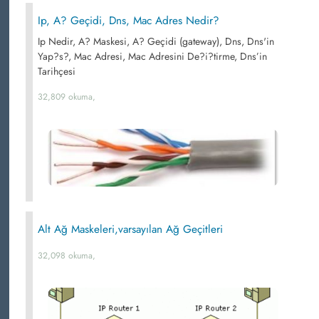
Ip, A? Geçidi, Dns, Mac Adres Nedir?
Ip Nedir, A? Maskesi, A? Geçidi (gateway), Dns, Dns'in
Yap?s?, Mac Adresi, Mac Adresini De?i?tirme, Dns’in
Tarihçesi
32,809 okuma,
Alt Ağ Maskeleri,varsayılan Ağ Geçitleri
32,098 okuma,