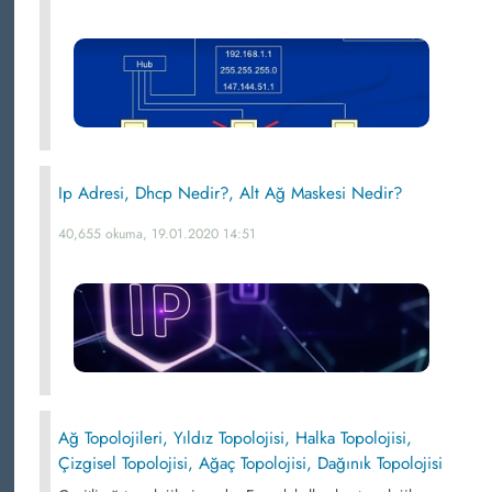
Ip Adresi, Dhcp Nedir?, Alt Ağ Maskesi Nedir?
40,655 okuma, 19.01.2020 14:51
Ağ Topolojileri, Yıldız Topolojisi, Halka Topolojisi,
Çizgisel Topolojisi, Ağaç Topolojisi, Dağınık Topolojisi