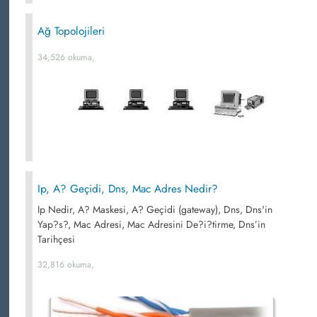
Ağ Topolojileri
34,526 okuma,
Ip, A? Geçidi, Dns, Mac Adres Nedir?
Ip Nedir, A? Maskesi, A? Geçidi (gateway), Dns, Dns'in
Yap?s?, Mac Adresi, Mac Adresini De?i?tirme, Dns’in
Tarihçesi
32,816 okuma,