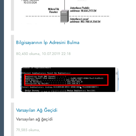
Bilgisayarının İp Adresini Bulma
80,450 okuma, 10.07.2019 22:18
Varsayılan Ağ Ğeçidi
Varsayılan ağ ğeçidi
79,585 okuma,