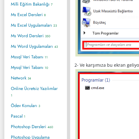
Milli Eğitim Bakanlığı
7
Ms Excel Dersleri
8
Ms Excel Uygulamaları
23
Ms Word Dersleri
350
Ms Word Uygulamaları
43
Mssql Veri Tabanı
11
2- Ve karşımıza bu ekran geliyo
Mysql Veri Tabanı
10
Network
34
Online Ücretsiz Yazılımlar
1
Ödev Konuları
3
Pascal
1
Photoshop Dersleri
460
Photoshop Uygulama