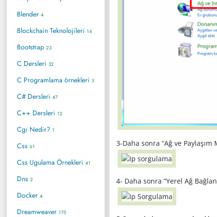
Blender
4
Blockchain Teknolojileri
14
Bootstrap
23
C Dersleri
32
C Programlama örnekleri
3
C# Dersleri
47
C++ Dersleri
12
Cgı Nedir?
1
3-Daha sonra “Ağ ve Paylaşım M
Css
61
Css Ugulama Örnekleri
41
Dns
2
4- Daha sonra “Yerel Ağ Bağlant
Docker
4
Dreamweaver
175