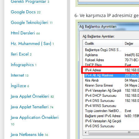
Gerekli Programlar
3
Google Docs
22
6- Ve karşımıza İP adresimiz gel
Google Teknolojileri
11
Html Dersleri
66
Hz. Muhammed ( Sav)
1
Ileri Excel
2
Infographics
1
Internet
13
İngilizce
6
Java Applet Örnekleri
82
Java Applet Temelleri
74
Java Application Örnekleri
10
Java Netbeans Ide
16