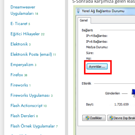
5-Sonrada karşımıza gelen klas
Dreamweaver
Uygulamaları
18
E- Ticaret
5
Eğitici Hikayeler
22
Elektronik
3
Elektronik Posta (email)
11
Emperyalizm
3
Firefox
38
Fireworks
1
Fireworks Uygulaması
3
Flash Actionscript
10
Flash Dersleri
8
Flash Örnek Uygulamalar
7