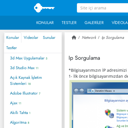
KONULAR
TESTLER
GALERILER
VIDEOLA
Konular
Videolar
Sunular
Network
Ip Sorgulama
Testler
Ip Sorgulama
3d Max Uygulamalar
5
3d Studio Max
11
*Bilgisayarımızın İP adresimiz
1- İlk önce bilgisayarımızdan 
Açık Kaynak İşletim
Sistemleri
18
Adobe Illustrator
7
Ajax
11
Akıllı Tahta
1
Algoritma
8