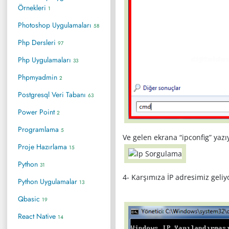
Örnekleri
1
Photoshop Uygulamaları
58
Php Dersleri
97
Php Uygulamaları
33
Phpmyadmin
2
Postgresql Veri Tabanı
63
Power Point
2
Programlama
5
Ve gelen ekrana “ipconfig” yazıy
Proje Hazırlama
15
Python
31
4- Karşımıza İP adresimiz geliy
Python Uygulamalar
13
Qbasic
19
React Native
14