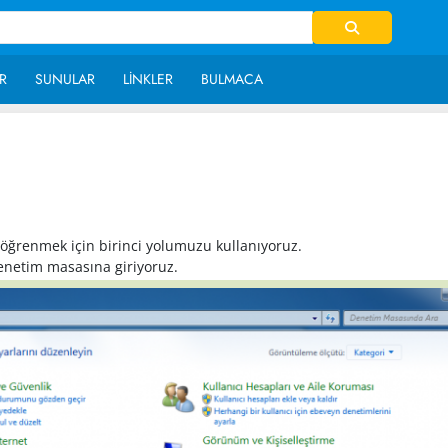
R
SUNULAR
LINKLER
BULMACA
~ 27,274
i öğrenmek için birinci yolumuzu kullanıyoruz.
denetim masasına giriyoruz.