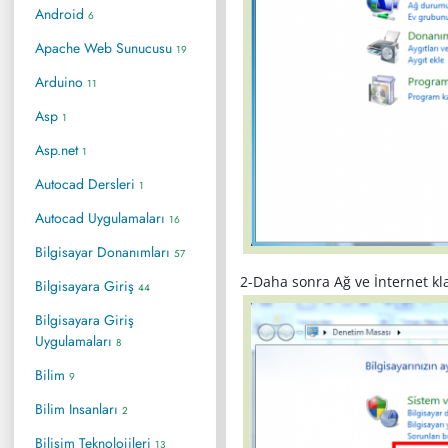
Android
6
Apache Web Sunucusu
19
Arduino
11
Asp
1
Asp.net
1
Autocad Dersleri
1
Autocad Uygulamaları
16
Bilgisayar Donanımları
57
2-Daha sonra Ağ ve İnternet kl
Bilgisayara Giriş
44
Bilgisayara Giriş
Uygulamaları
8
Bilim
9
Bilim Insanları
2
Bilişim Teknolojileri
13