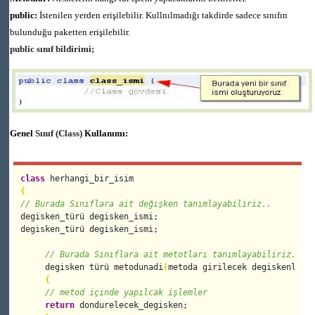
public:
İstenilen yerden erişilebilir. Kullnılmadığı takdirde sadece sınıfın
bulunduğu paketten erişilebilir.
public sınıf bildirimi;
Genel
Sınıf (Class)
Kullanımı:
class
{
// Burada Sınıflara ait değişken tanımlayabiliriz..
degisken_türü degisken_ismi;

degisken_türü degisken_ismi;

// Burada Sınıflara ait metotları tanımlayabiliriz..
     degisken türü metodunadi
(
metoda girilecek degiskenler
)
{
// metod içinde yapılcak işlemler
return
 dondurelecek_degisken;
