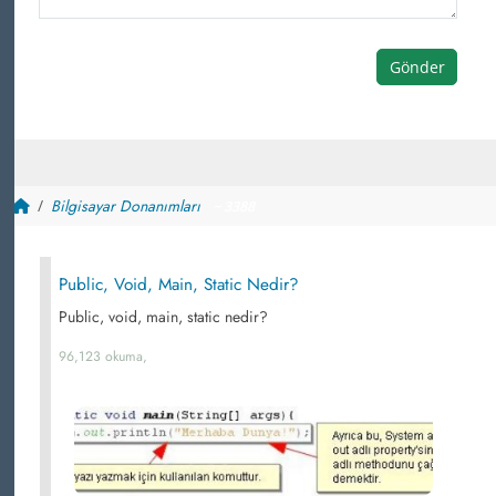
Gönder
Bilgisayar Donanımları
~ 3388
Public, Void, Main, Static Nedir?
Public, void, main, static nedir?
96,123 okuma,