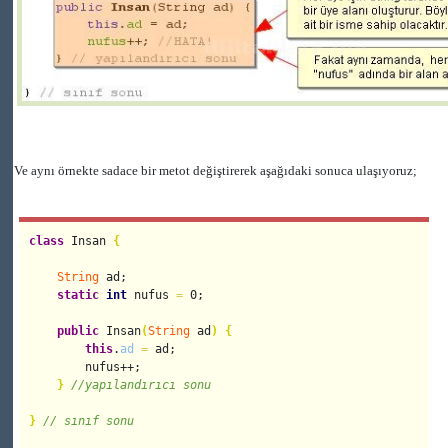
Ve aynı örnekte sadace bir metot değiştirerek aşağıdaki sonuca ulaşıyoruz
;
class
 Insan 
{
String
 ad;

static
int
 nufus 
=
 0;

public
 Insan
(
String
 ad
)
{
this
.
ad
=
 ad;

        nufus++;

}
//yapılandırıcı sonu
}
// sınıf sonu