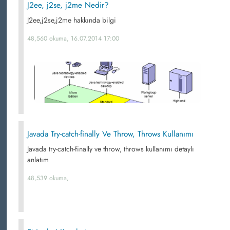
J2ee, j2se, j2me Nedir?
J2ee,j2se,j2me hakkında bilgi
48,560 okuma, 16.07.2014 17:00
Javada Try-catch-finally Ve Throw, Throws Kullanımı
Javada try-catch-finally ve throw, throws kullanımı detaylı
anlatım
48,539 okuma,