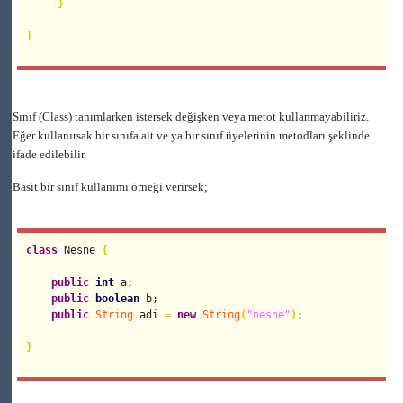
}
}
Sınıf (Class) tanımlarken istersek değişken veya metot kullanmayabiliriz.
Eğer kullanırsak bir sınıfa ait ve ya bir sınıf üyelerinin metodları şeklinde
ifade edilebilir.
Basit bir sınıf kullanımı örneği verirsek;
class
 Nesne 
{
public
int
 a;

public
boolean
 b;

public
String
 adi 
=
new
String
(
"nesne"
)
;

}