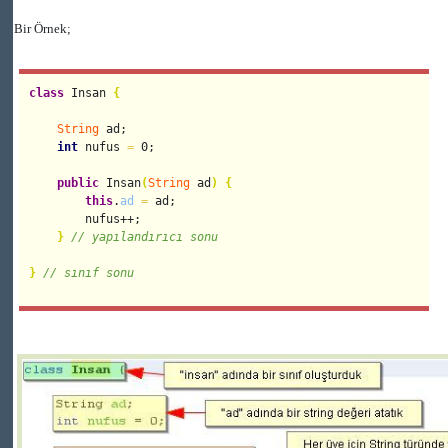
Bir Örnek;
class
 Insan 
{
String
 ad;

int
 nufus 
=
 0;

public
 Insan
(
String
 ad
)
{
this
.
ad
=
 ad;

        nufus++;

}
// yapılandırıcı sonu
}
// sınıf sonu