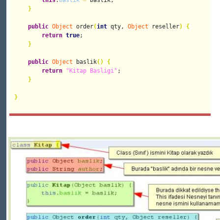
this
.
baslik
=
 baslik;

}
public
Object
 order
(
int
 qty, 
Object
 reseller
)
{
return
true
;

}
public
Object
 baslik
(
)
{
return
"Kitap Basligi"
;

}
}