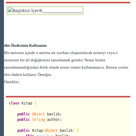
this İfadesinin Kullanımı
Bir metotun içinde o metota ait sınıftan oluşturulacak nesneyi veya o
nesnenin bir alt değişkenini tanımlamak gerekir. Nesne henüz
tanımlanmadığından direk olarak nesne ismini kullanamayız. Bunun yerine
this ifadesi kullanır. Örneğin;
Örnekler;
class
 Kitap 
{
public
Object
 baslik;

public
String
 author;

public
 Kitap
(
Object
 baslik
)
{