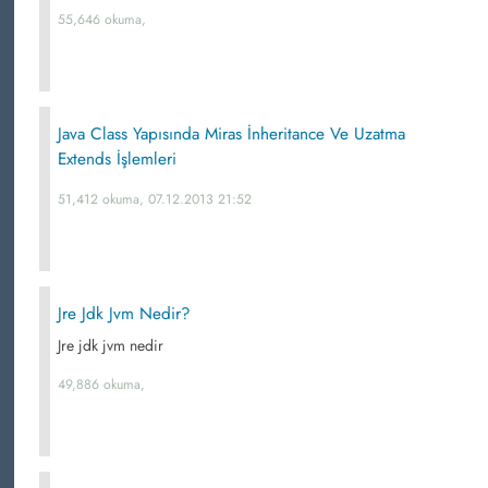
55,646 okuma,
Java Class Yapısında Miras İnheritance Ve Uzatma
Extends İşlemleri
51,412 okuma, 07.12.2013 21:52
Jre Jdk Jvm Nedir?
Jre jdk jvm nedir
49,886 okuma,