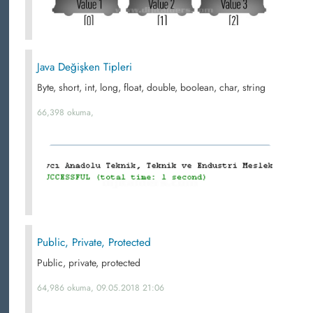
Java Değişken Tipleri
Byte, short, int, long, float, double, boolean, char, string
66,398 okuma,
Public, Private, Protected
Public, private, protected
64,986 okuma, 09.05.2018 21:06