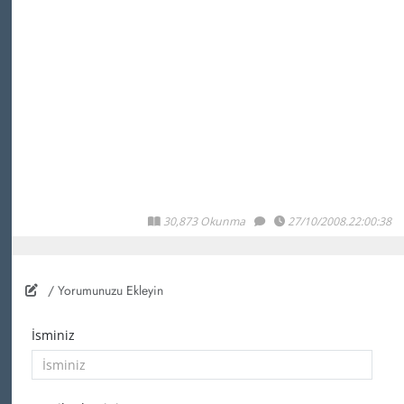
30,873 Okunma
27/10/2008.22:00:38
/ Yorumunuzu Ekleyin
İsminiz