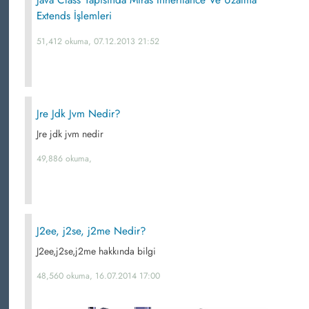
Java Class Yapısında Miras İnheritance Ve Uzatma
Extends İşlemleri
51,412 okuma, 07.12.2013 21:52
Jre Jdk Jvm Nedir?
Jre jdk jvm nedir
49,886 okuma,
J2ee, j2se, j2me Nedir?
J2ee,j2se,j2me hakkında bilgi
48,560 okuma, 16.07.2014 17:00