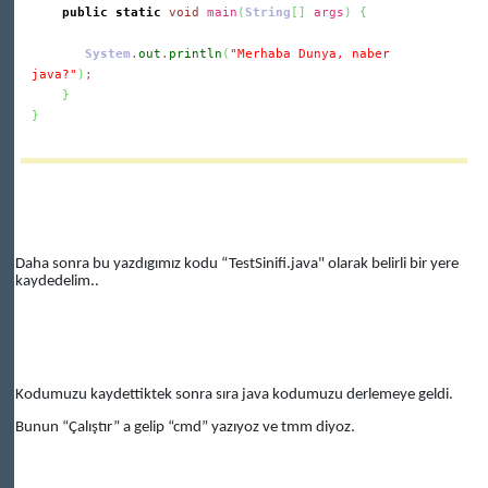
public
static
void
main
(
String
[
]
args
)
{
System
.
out
.
println
(
"Merhaba Dunya, naber
java?"
)
;
}
}
Daha sonra bu yazdıgımız kodu “TestSinifi.java" olarak belirli bir yere
kaydedelim..
Kodumuzu kaydettiktek sonra sıra java kodumuzu derlemeye geldi.
Bunun “Çalıştır” a gelip “cmd” yazıyoz ve tmm diyoz.