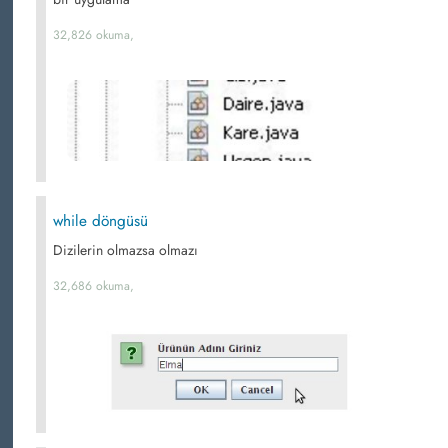
32,826 okuma,
while döngüsü
Dizilerin olmazsa olmazı
32,686 okuma,