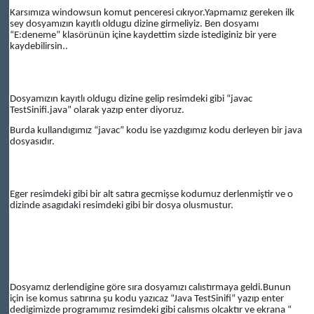
Karsımıza windowsun komut penceresi cıkıyor.Yapmamız gereken ilk
sey dosyamızın kayıtlı oldugu dizine girmeliyiz. Ben dosyamı
“E:deneme” klasörünün içine kaydettim sizde istediginiz bir yere
kaydebilirsin..
Dosyamızın kayıtlı oldugu dizine gelip resimdeki gibi “javac
TestSinifi.java” olarak yazıp enter diyoruz.
Burda kullandıgımız “javac” kodu ise yazdıgımız kodu derleyen bir java
dosyasıdır.
Eger resimdeki gibi bir alt satıra gecmişse kodumuz derlenmiştir ve o
dizinde asagıdaki resimdeki gibi bir dosya olusmustur.
Dosyamız derlendigine göre sıra dosyamızı calıstırmaya geldi.Bunun
için ise komus satırına şu kodu yazıcaz “Java TestSinifi” yazıp enter
dedigimizde programımız resimdeki gibi calısmıs olcaktır ve ekrana “