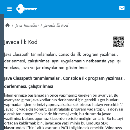
Java Temelleri
Javada İlk Kod
~ 30,873
Javada İlk Kod
Java classpath tanımlamaları, consolda ilk program yazılması,
derlenmesi, çalıştırılması aynı uygulamanın netbeansta yapılışı
ve class, java ve jar dosyalarının gösterilmesi
Java Classpath tanımlamaları, Consolda ilk program yazılması,
derlenmesi, çalıştırılması
İşlemlerimize baslamadan önce yapmamız gereken bir ayar var. Bu
ayar yazdıgımız java kodlarının derlenmesi için gerekli. Eger bunları
yapmadan işlemlerimizi yapmaya kalkarsak bize su hatayı vercektir “.’
Javac’ İç yada dış komut, calıstıralabilir program yada toplu iş dosyası
olarak tanınmıyor” seklinde bir mesaj verir, bu durumda javac
yazilimina bulundugumuz klasorden erisilemedigini anlariz. Bu hatayi
ortadan kaldirmak icin, javac.exe yaziliminin bulundugu SDK
klasorundeki "bin" alt klasorunu PATH bilgisine eklemektir. Windows