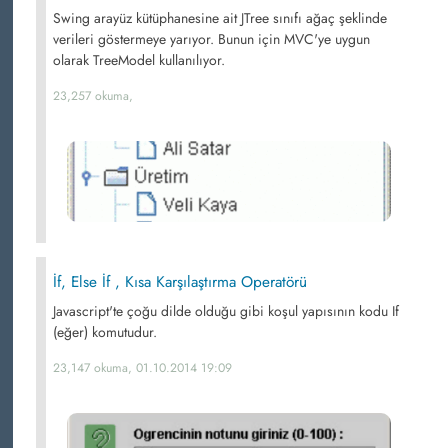
Swing arayüz kütüphanesine ait JTree sınıfı ağaç şeklinde
verileri göstermeye yarıyor. Bunun için MVC'ye uygun
olarak TreeModel kullanılıyor.
23,257 okuma,
İf, Else İf , Kısa Karşılaştırma Operatörü
Javascript'te çoğu dilde olduğu gibi koşul yapısının kodu If
(eğer) komutudur.
23,147 okuma, 01.10.2014 19:09