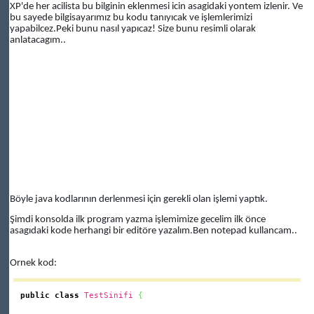
XP'de her acilista bu bilginin eklenmesi icin asagidaki yontem izlenir. Ve
bu sayede bilgisayarımız bu kodu tanıyıcak ve işlemlerimizi
yapabilcez.Peki bunu nasıl yapıcaz! Size bunu resimli olarak
anlatacagım..
Böyle java kodlarının derlenmesi için gerekli olan işlemi yaptık.
Şimdi konsolda ilk program yazma işlemimize gecelim ilk önce
asagıdaki kode herhangi bir editöre yazalım.Ben notepad kullancam..
Ornek kod:
public
class
TestSinifi
{