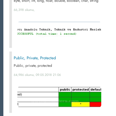
Byte, short, int, long, float, double, boolean, char, string
66,398 okuma,
Public, Private, Protected
Public, private, protected
64,986 okuma, 09.05.2018 21:06