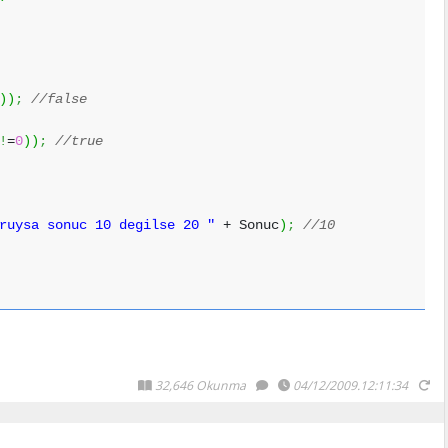
)
)
;
//false
!
=
0
)
)
;
//true
ruysa sonuc 10 degilse 20 "
+ Sonuc
)
;
//10
32,646 Okunma
04/12/2009.12:11:34