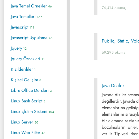
Java Temel Örnekler
46
74,414 okuma,
Java Temelleri
157
Javascript
111
Javascript Uygulama
45
Public, Static, Vo
Jquery
12
69,295 okuma,
Jquery Örnekleri
11
Kızılderililer
1
Kişisel Gelişim
8
Java Diziler
Libre Office Dersleri
3
Javada diziler nesne
Linux Bash Script
değillerdir. Javada d
5
elemanlarına gelişig
Linux Işletim Sistemi
103
elemanlarını sırasıy
bir elemana rastlanı
Linux Server
50
bozulmalarını önler. 
Linux Web Filter
43
verilir. Tip verilirk