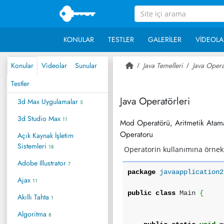
KONULAR
TESTLER
GALERILER
VIDEOLA
Konular
Videolar
Sunular
Java Temelleri
Java Opera
Testler
Java Operatörleri
3d Max Uygulamalar
5
3d Studio Max
11
Mod Operatörü, Aritmetik Atama O
Operatoru
Açık Kaynak İşletim
Sistemleri
18
Operatorin kullanımına örnek
Adobe Illustrator
7
package
javaapplication2
Ajax
11
public
class
Main
{
Akıllı Tahta
1
Algoritma
8