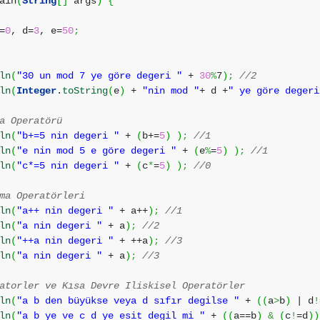
ain
(
String
[
]
args
)
{
=
0
, d=
3
, e=
50
;
ln
(
"30 un mod 7 ye göre degeri "
+
30
%
7
)
;
//2
ln
(
Integer
.
toString
(
e
)
+
"nin mod "
+ d +
" ye göre degeri
a Operatörü
ln
(
"b+=5 nin degeri "
+
(
b+=
5
)
)
;
//1
ln
(
"e nin mod 5 e göre degeri "
+
(
e
%
=
5
)
)
;
//1
ln
(
"c*=5 nin degeri "
+
(
c
*
=
5
)
)
;
//0
ma Operatörleri
ln
(
"a++ nin degeri "
+ a++
)
;
//1
ln
(
"a nin degeri "
+ a
)
;
//2
ln
(
"++a nin degeri "
+ ++a
)
;
//3
ln
(
"a nin degeri "
+ a
)
;
//3
atorler ve Kısa Devre Iliskisel Operatörler
ln
(
"a b den büyükse veya d sıfır degilse "
+
(
(
a
>
b
)
| d
!
ln
(
"a b ye ve c d ye esit degil mi "
+
(
(
a==b
)
&
(
c
!
=d
)
)