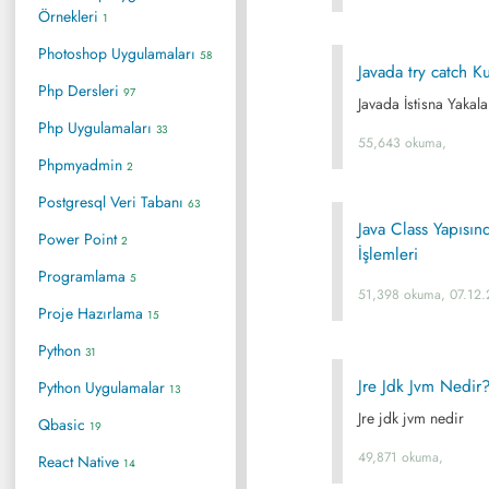
Örnekleri
1
Photoshop Uygulamaları
58
Javada try catch K
Php Dersleri
97
Javada İstisna Yakal
Php Uygulamaları
33
55,643 okuma,
Phpmyadmin
2
Postgresql Veri Tabanı
63
Java Class Yapısı
Power Point
2
İşlemleri
Programlama
5
51,398 okuma, 07.12.
Proje Hazırlama
15
Python
31
Jre Jdk Jvm Nedir
Python Uygulamalar
13
Jre jdk jvm nedir
Qbasic
19
49,871 okuma,
React Native
14