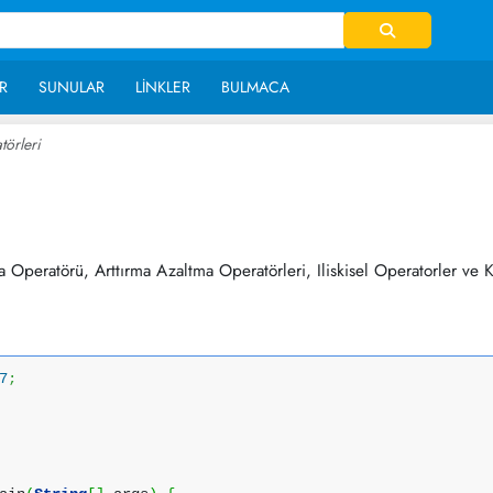
R
SUNULAR
LINKLER
BULMACA
törleri
~ 32,646
peratörü, Arttırma Azaltma Operatörleri, Iliskisel Operatorler ve Kısa
7
;