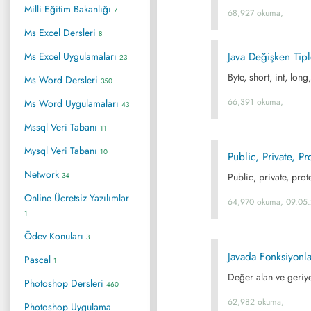
Milli Eğitim Bakanlığı
7
68,927 okuma,
Ms Excel Dersleri
8
Ms Excel Uygulamaları
Java Değişken Tipl
23
Byte, short, int, lon
Ms Word Dersleri
350
66,391 okuma,
Ms Word Uygulamaları
43
Mssql Veri Tabanı
11
Mysql Veri Tabanı
10
Public, Private, Pr
Network
34
Public, private, prot
Online Ücretsiz Yazılımlar
64,970 okuma, 09.05
1
Ödev Konuları
3
Javada Fonksiyonla
Pascal
1
Değer alan ve geriy
Photoshop Dersleri
460
62,982 okuma,
Photoshop Uygulama