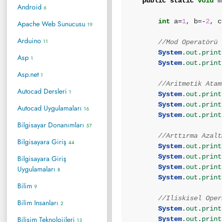
public
static
void
m
Android
6
int
a=
1
, b=-
2
, c
Apache Web Sunucusu
19
Arduino
11
//Mod Operatörü
System
.
out
.
print
Asp
1
System
.
out
.
print
Asp.net
1
//Aritmetik Atam
Autocad Dersleri
1
System
.
out
.
print
System
.
out
.
print
Autocad Uygulamaları
16
System
.
out
.
print
Bilgisayar Donanımları
57
//Arttırma Azalt
Bilgisayara Giriş
44
System
.
out
.
print
System
.
out
.
print
Bilgisayara Giriş
System
.
out
.
print
Uygulamaları
8
System
.
out
.
print
Bilim
9
//Iliskisel Oper
Bilim Insanları
2
System
.
out
.
print
Bilişim Teknolojileri
System
.
out
.
print
13