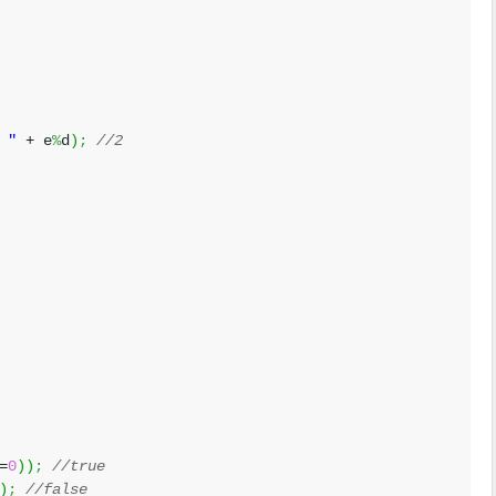
 "
+ e
%
d
)
;
//2
=
0
)
)
;
//true
)
;
//false