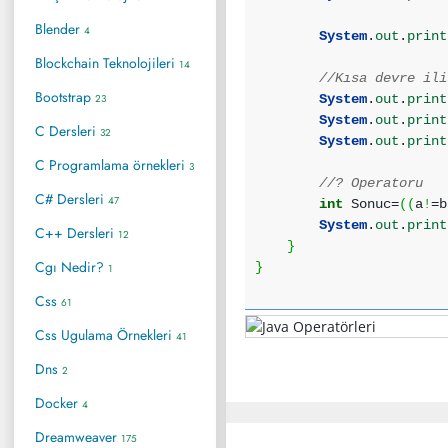
Blender
4
System
.
out
.
print
Blockchain Teknolojileri
14
//Kısa devre ili
Bootstrap
23
System
.
out
.
print
System
.
out
.
print
C Dersleri
32
System
.
out
.
print
C Programlama örnekleri
3
//? Operatoru
C# Dersleri
47
int
Sonuc=
(
(
a
!
=b
System
.
out
.
print
C++ Dersleri
12
}
Cgı Nedir?
}
1
Css
61
Css Ugulama Örnekleri
41
Dns
2
Docker
4
Dreamweaver
175