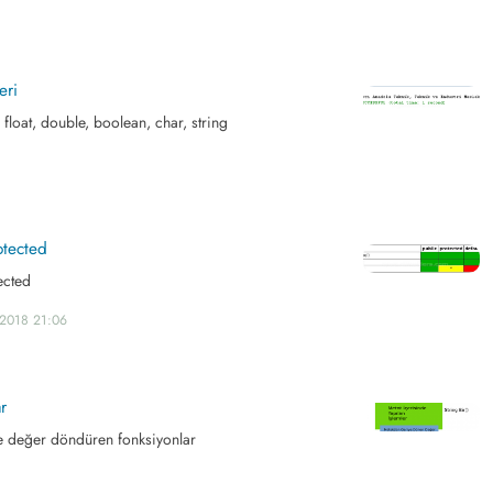
eri
g, float, double, boolean, char, string
otected
ected
.2018 21:06
r
e değer döndüren fonksiyonlar