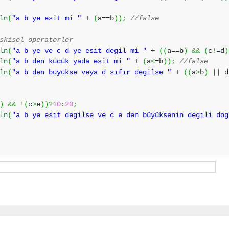
ln
(
"a b ye esit mi "
+
(
a==b
)
)
;
//false
skisel operatorler
ln
(
"a b ye ve c d ye esit degil mi "
+
(
(
a==b
)
&&
(
c
!
=d
)
ln
(
"a b den kücük yada esit mi "
+
(
a
<
=b
)
)
;
//false
ln
(
"a b den büyükse veya d sıfır degilse "
+
(
(
a
>
b
)
|| d
)
&&
!
(
c
>
e
)
)
?
10
:
20
;
ln
(
"a b ye esit degilse ve c e den büyüksenin degili dog