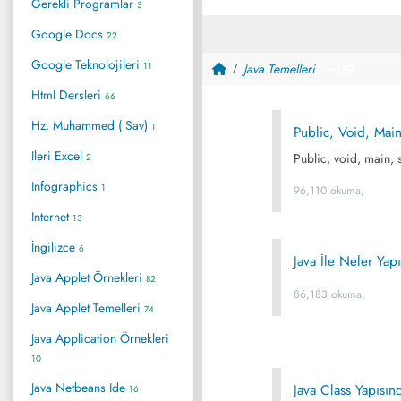
Gerekli Programlar
3
Google Docs
22
Google Teknolojileri
11
Java Temelleri
~ 157
Html Dersleri
66
Hz. Muhammed ( Sav)
1
Public, Void, Main
Ileri Excel
Public, void, main, 
2
Infographics
1
96,110 okuma,
Internet
13
İngilizce
6
Java İle Neler Yapı
Java Applet Örnekleri
82
86,183 okuma,
Java Applet Temelleri
74
Java Application Örnekleri
10
Java Netbeans Ide
Java Class Yapısı
16