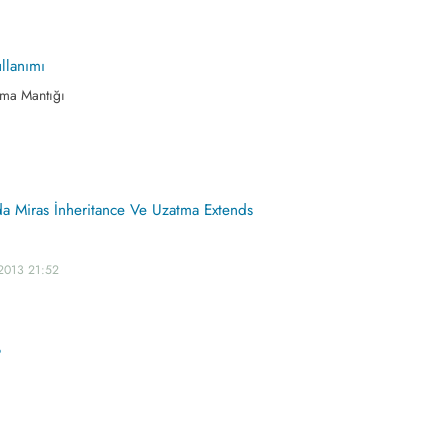
ullanımı
ama Mantığı
nda Miras İnheritance Ve Uzatma Extends
2013 21:52
?