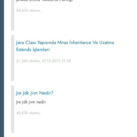
55,633 okuma,
Java Class Yapısında Miras İnheritance Ve Uzatma
Extends İşlemleri
51,366 okuma, 07.12.2013 21:52
Jre Jdk Jvm Nedir?
Jre jdk jvm nedir
49,838 okuma,