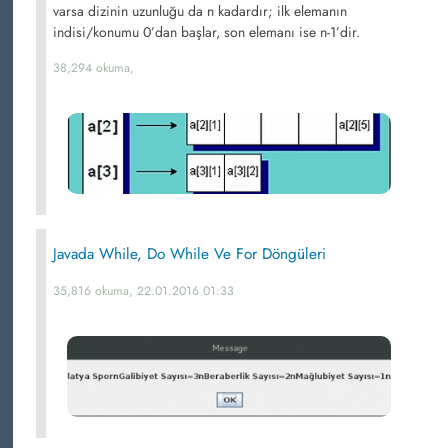
varsa dizinin uzunluğu da n kadardır; ilk elemanın
indisi/konumu 0’dan başlar, son elemanı ise n-1’dir.
38,294 okuma,
Javada While, Do While Ve For Döngüleri
35,816 okuma, 22.01.2016 01:33