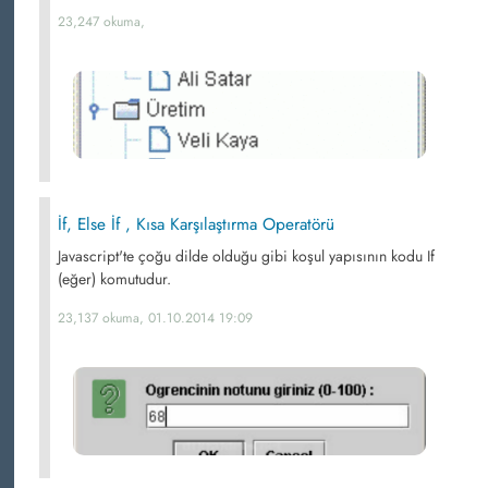
23,247 okuma,
İf, Else İf , Kısa Karşılaştırma Operatörü
Javascript'te çoğu dilde olduğu gibi koşul yapısının kodu If
(eğer) komutudur.
23,137 okuma, 01.10.2014 19:09