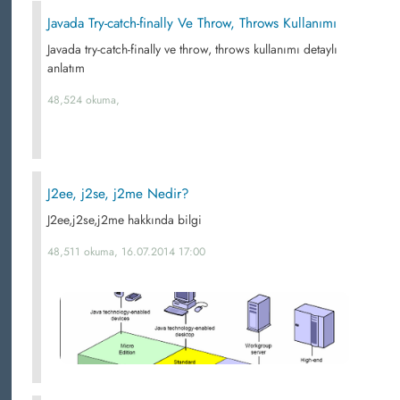
Javada Try-catch-finally Ve Throw, Throws Kullanımı
Javada try-catch-finally ve throw, throws kullanımı detaylı
anlatım
48,524 okuma,
J2ee, j2se, j2me Nedir?
J2ee,j2se,j2me hakkında bilgi
48,511 okuma, 16.07.2014 17:00