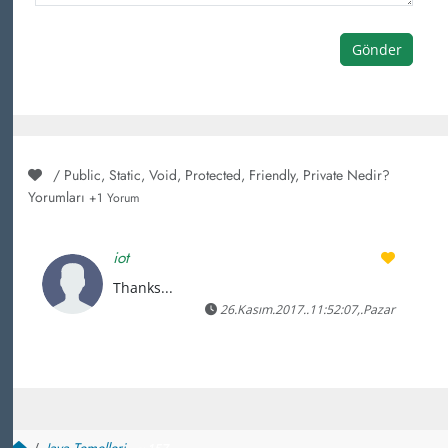
Gönder
/ Public, Static, Void, Protected, Friendly, Private Nedir?
Yorumları
+1 Yorum
iot
Thanks...
26.Kasım.2017..11:52:07,.Pazar
Java Temelleri
~ 157