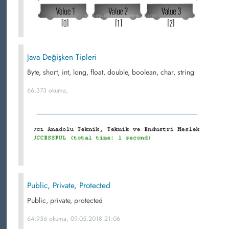
Java Değişken Tipleri
Byte, short, int, long, float, double, boolean, char, string
66,373 okuma,
Public, Private, Protected
Public, private, protected
64,936 okuma, 09.05.2018 21:06