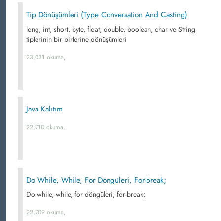
Tip Dönüşümleri (Type Conversation And Casting)
long, int, short, byte, float, double, boolean, char ve String
tiplerinin bir birlerine dönüşümleri
23,031 okuma,
Java Kalıtım
22,710 okuma,
Do While, While, For Döngüleri, For-break;
Do while, while, for döngüleri, for-break;
22,709 okuma,