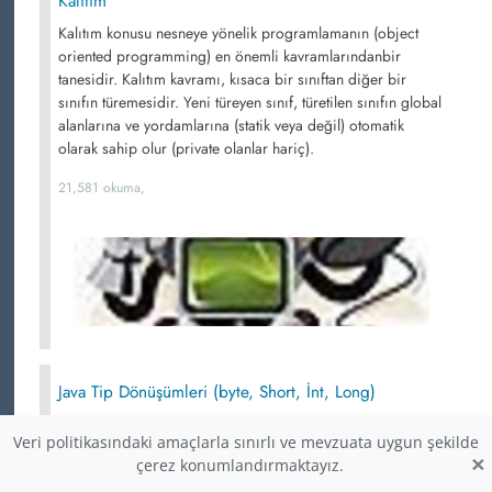
Kalıtım
Kalıtım konusu nesneye yönelik programlamanın (object
oriented programming) en önemli kavramlarındanbir
tanesidir. Kalıtım kavramı, kısaca bir sınıftan diğer bir
sınıfın türemesidir. Yeni türeyen sınıf, türetilen sınıfın global
alanlarına ve yordamlarına (statik veya değil) otomatik
olarak sahip olur (private olanlar hariç).
21,581 okuma,
Java Tip Dönüşümleri (byte, Short, İnt, Long)
Type conversation and casting
Veri politikasındaki amaçlarla sınırlı ve mevzuata uygun şekilde
×
21,575 okuma,
çerez konumlandırmaktayız.