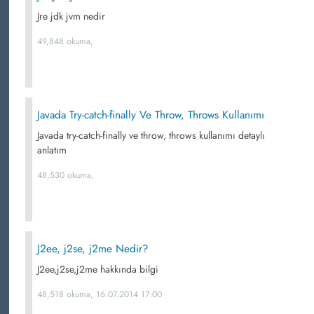
Jre jdk jvm nedir
49,848 okuma,
Javada Try-catch-finally Ve Throw, Throws Kullanımı
Javada try-catch-finally ve throw, throws kullanımı detaylı
anlatım
48,530 okuma,
J2ee, j2se, j2me Nedir?
J2ee,j2se,j2me hakkında bilgi
48,518 okuma, 16.07.2014 17:00