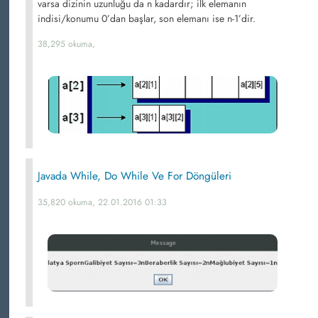
varsa dizinin uzunluğu da n kadardır; ilk elemanın
indisi/konumu 0’dan başlar, son elemanı ise n-1’dir.
38,295 okuma,
Javada While, Do While Ve For Döngüleri
35,820 okuma, 22.01.2016 01:33