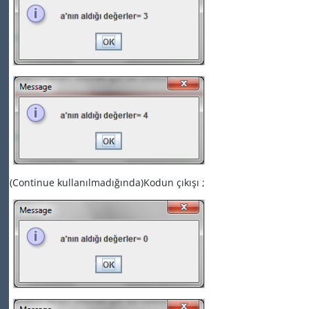
(Continue kullanılmadığında)Kodun çıkışı ;