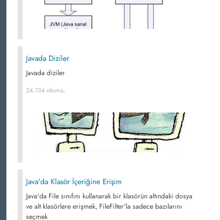
Javada Diziler
Javada diziler
24,734 okuma,
Java'da Klasör İçeriğine Erişim
Java'da File sınıfını kullanarak bir klasörün altındaki dosya
ve alt klasörlere erişmek, FileFilter'la sadece bazılarını
seçmek