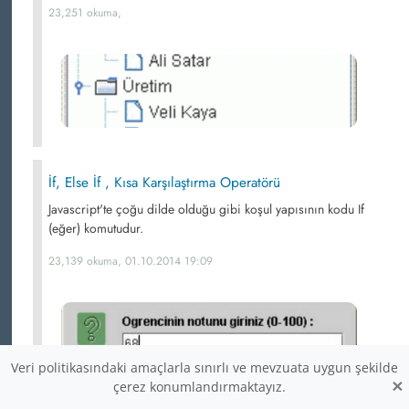
23,251 okuma,
İf, Else İf , Kısa Karşılaştırma Operatörü
Javascript'te çoğu dilde olduğu gibi koşul yapısının kodu If
(eğer) komutudur.
23,139 okuma, 01.10.2014 19:09
Veri politikasındaki amaçlarla sınırlı ve mevzuata uygun şekilde
×
çerez konumlandırmaktayız.