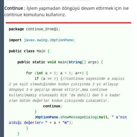
Continue
; İşlem yapmadan döngüyü devam ettirmek için ise
continue komutunu kullanırız.
package
continue_örneği
;
import
javax.swing.JOptionPane
;
public
class
Main
{
public
static
void
main
(
String
[
]
args
)
{
for
(
int
a =
0
;
a
<
5
;
a++
)
{
if
(
a ==
2
)
{
//continue sayesinde a sayısı
2 ye eşit olmadığından kodun çıkışında 2 yi atlayıp
döngüyü 3 e geçirip devam ettirir.Ama continue
kullanılmamış olunsaydı 0(0 'da dahil) dan 5 e kadar
olan bütün değerler kodun çıkışında çıkacaktır.
continue
;
}
JOptionPane
.
showMessageDialog
(
null
,
" a'nın
aldığı değerler= "
+ a +
"
n
"
)
;
}
}