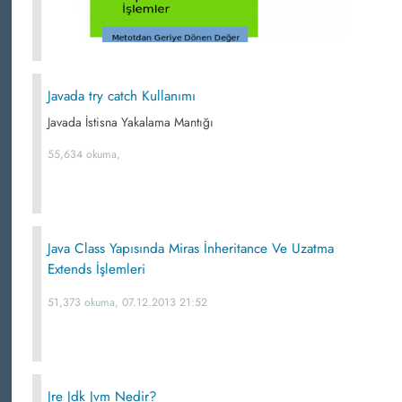
Javada try catch Kullanımı
Javada İstisna Yakalama Mantığı
55,634 okuma,
Java Class Yapısında Miras İnheritance Ve Uzatma
Extends İşlemleri
51,373 okuma, 07.12.2013 21:52
Jre Jdk Jvm Nedir?