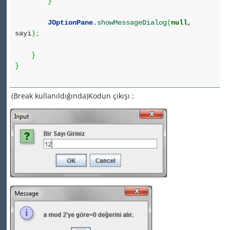
}
JOptionPane
.
showMessageDialog
(
null
,
sayi
)
;
}
}
(Break kullanıldığında)Kodun çıkışı ;