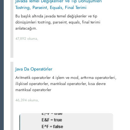
Javada Temel Değişkenler Ve Tip Dönüşümleri
Tostring, Parseint, Equals, Final Terimi
Bu başlık altında javada temel değişkenler ve tip
dönüşümleri tostring, parseint, equals, final terimi
anlatacağım.
47,892 okuma,
Java Da Operatörler
Aritmetik operatorler 4 işlem ve mod, arttırma operatorleri,
ilişkisel operatorler, mantıksal operatorler, kısa devre
mantıksal operatorler
46,394 okuma,