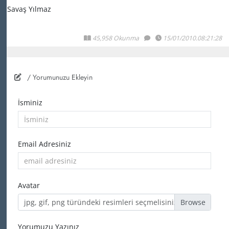
Savaş Yılmaz
45,958 Okunma
15/01/2010.08:21:28
/ Yorumunuzu Ekleyin
İsminiz
Email Adresiniz
Avatar
jpg, gif, png türündeki resimleri seçmelisiniz
Yorumuzu Yazınız