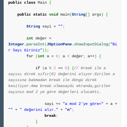
public
class
Main
{
public
static
void
main
(
String
[
]
args
)
{
String
sayi =
""
;
int
değer =
Integer
.
parseInt
(
JOptionPane
.
showInputDialog
(
"Bi
r Sayı Giriniz"
)
)
;
for
(
int
a =
0
;
a
<
değer
;
a++
)
{
if
(
a
%
2
==
0
)
{
// break ile a
sayısı direk sıfır(0) değerini alıyor.Girilen a
sayısına bakmadan break ile döngü direk
kesiliyor.Ama break olmasaydı ekranda,girilen
sayının mod 2 ye göre değerleri olucaktı.
sayi +=
"a mod 2'ye göre="
+ a +
""
+
" değerini alır."
+
"
n
"
;
break
;
}