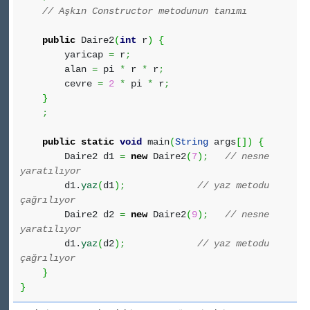
// Aşkın Constructor metodunun tanımı
public
Daire2
(
int
r
)
{
yaricap
=
r
;
alan
=
pi
*
r
*
r
;
cevre
=
2
*
pi
*
r
;
}
;
public
static
void
main
(
String
args
[
]
)
{
Daire2 d1
=
new
Daire2
(
7
)
;
// nesne
yaratılıyor
d1.
yaz
(
d1
)
;
// yaz metodu
çağrılıyor
Daire2 d2
=
new
Daire2
(
9
)
;
// nesne
yaratılıyor
d1.
yaz
(
d2
)
;
// yaz metodu
çağrılıyor
}
}