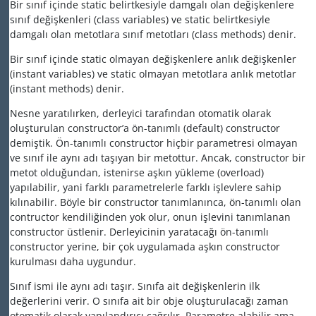
Bir sınıf içinde static belirtkesiyle damgalı olan değişkenlere
sınıf değişkenleri (class variables) ve static belirtkesiyle
damgalı olan metotlara sınıf metotları (class methods) denir.
Bir sınıf içinde static olmayan değişkenlere anlık değişkenler
(instant variables) ve static olmayan metotlara anlık metotlar
(instant methods) denir.
Nesne yaratılırken, derleyici tarafından otomatik olarak
oluşturulan constructor’a ön-tanımlı (default) constructor
demiştik. Ön-tanımlı constructor hiçbir parametresi olmayan
ve sınıf ile aynı adı taşıyan bir metottur. Ancak, constructor bir
metot olduğundan, istenirse aşkın yükleme (overload)
yapılabilir, yani farklı parametrelerle farklı işlevlere sahip
kılınabilir. Böyle bir constructor tanımlanınca, ön-tanımlı olan
contructor kendiliğinden yok olur, onun işlevini tanımlanan
constructor üstlenir. Derleyicinin yaratacağı ön-tanımlı
constructor yerine, bir çok uygulamada aşkın constructor
kurulması daha uygundur.
Sınıf ismi ile aynı adı taşır. Sınıfa ait değişkenlerin ilk
değerlerini verir. O sınıfa ait bir obje oluşturulacağı zaman
otomatik olarak yapılandırıcı çağrılır. Parametre alabilir ama