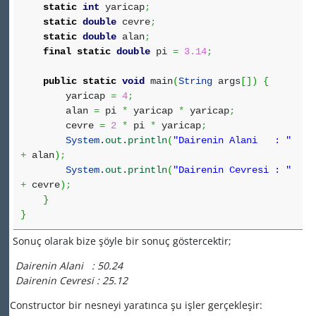
static
int
yaricap
;
static
double
cevre
;
static
double
alan
;
final
static
double
pi
=
3.14
;
public
static
void
main
(
String
args
[
]
)
{
yaricap
=
4
;
alan
=
pi
*
yaricap
*
yaricap
;
cevre
=
2
*
pi
*
yaricap
;
System
.
out
.
println
(
"Dairenin Alani : "
+
alan
)
;
System
.
out
.
println
(
"Dairenin Cevresi : "
+
cevre
)
;
}
}
Sonuç olarak bize şöyle bir sonuç göstercektir;
Dairenin Alani : 50.24
Dairenin Cevresi : 25.12
Constructor bir nesneyi yaratınca şu işler gerçekleşir: