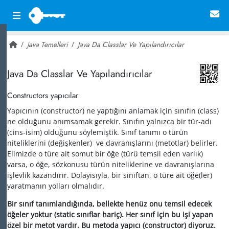
Java Temelleri
Java Da Classlar Ve Yapılandırıcılar
~ 20,964
Java Da Classlar Ve Yapılandırıcılar
Constructors yapıcılar
Yapıcının (constructor) ne yaptığını anlamak için sınıfın (class)
ne olduğunu anımsamak gerekir. Sınıfın yalnızca bir tür-adı
(cins-isim) olduğunu söylemiştik. Sınıf tanımı o türün
niteliklerini (değişkenler) ve davranışlarını (metotlar) belirler.
Elimizde o türe ait somut bir öğe (türü temsil eden varlık)
varsa, o öğe, sözkonusu türün niteliklerine ve davranışlarına
işlevlik kazandırır. Dolayısıyla, bir sınıftan, o türe ait öğe(ler)
yaratmanın yolları olmalıdır.
Bir sınıf tanımlandığında, bellekte henüz onu temsil edecek
öğeler yoktur (static sınıflar hariç). Her sınıf için bu işi yapan
özel bir metot vardır. Bu metoda yapıcı (constructor) diyoruz.