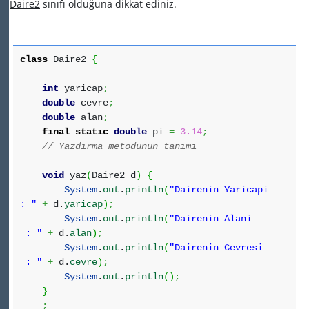
Daire2
sınıfı olduğuna dikkat ediniz.
class
Daire2
{
int
yaricap
;
double
cevre
;
double
alan
;
final
static
double
pi
=
3.14
;
// Yazdırma metodunun tanımı
void
yaz
(
Daire2 d
)
{
System
.
out
.
println
(
"Dairenin Yaricapi
: "
+
d.
yaricap
)
;
System
.
out
.
println
(
"Dairenin Alani
: "
+
d.
alan
)
;
System
.
out
.
println
(
"Dairenin Cevresi
: "
+
d.
cevre
)
;
System
.
out
.
println
(
)
;
}
;