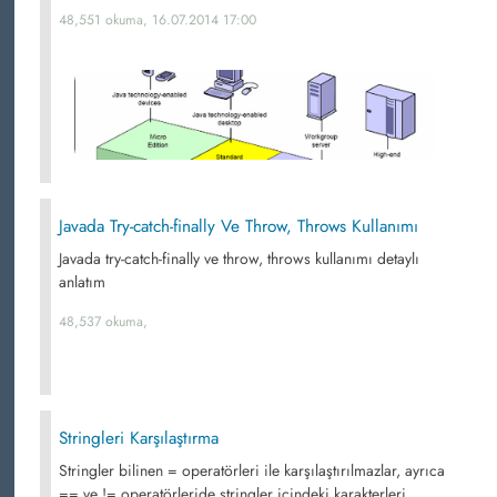
48,551 okuma, 16.07.2014 17:00
Javada Try-catch-finally Ve Throw, Throws Kullanımı
Javada try-catch-finally ve throw, throws kullanımı detaylı
anlatım
48,537 okuma,
Stringleri Karşılaştırma
Stringler bilinen = operatörleri ile karşılaştırılmazlar, ayrıca
== ve != operatörleride stringler içindeki karakterleri