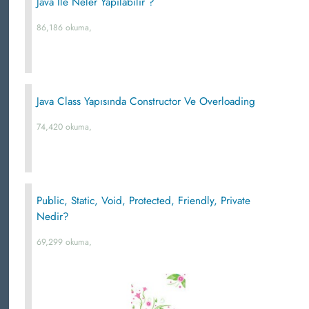
Java İle Neler Yapılabilir ?
86,186 okuma,
Java Class Yapısında Constructor Ve Overloading
74,420 okuma,
Public, Static, Void, Protected, Friendly, Private
Nedir?
69,299 okuma,