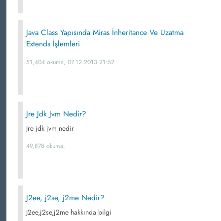
Java Class Yapısında Miras İnheritance Ve Uzatma
Extends İşlemleri
51,404 okuma, 07.12.2013 21:52
Jre Jdk Jvm Nedir?
Jre jdk jvm nedir
49,878 okuma,
J2ee, j2se, j2me Nedir?
J2ee,j2se,j2me hakkında bilgi