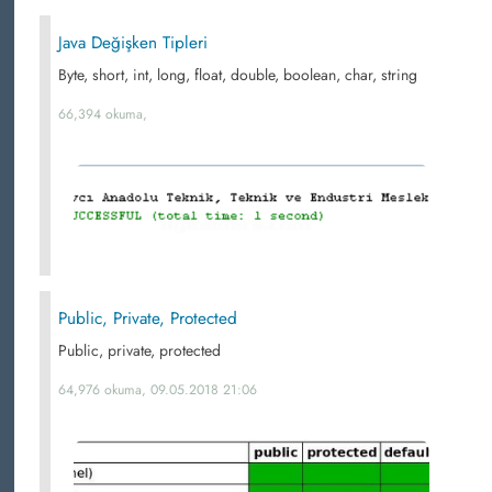
Java Değişken Tipleri
Byte, short, int, long, float, double, boolean, char, string
66,394 okuma,
Public, Private, Protected
Public, private, protected
64,976 okuma, 09.05.2018 21:06