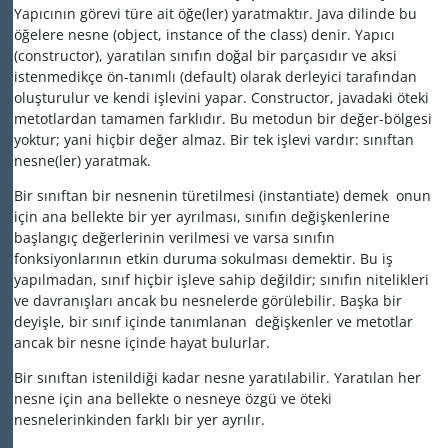
Yapıcının görevi türe ait öğe(ler) yaratmaktır. Java dilinde bu
öğelere nesne (object, instance of the class) denir. Yapıcı
(constructor), yaratılan sınıfın doğal bir parçasıdır ve aksi
istenmedikçe ön-tanımlı (default) olarak derleyici tarafından
oluşturulur ve kendi işlevini yapar. Constructor, javadaki öteki
metotlardan tamamen farklıdır. Bu metodun bir değer-bölgesi
yoktur; yani hiçbir değer almaz. Bir tek işlevi vardır: sınıftan
nesne(ler) yaratmak.
Bir sınıftan bir nesnenin türetilmesi (instantiate) demek onun
için ana bellekte bir yer ayrılması, sınıfın değişkenlerine
başlangıç değerlerinin verilmesi ve varsa sınıfın
fonksiyonlarının etkin duruma sokulması demektir. Bu iş
yapılmadan, sınıf hiçbir işleve sahip değildir; sınıfın nitelikleri
ve davranışları ancak bu nesnelerde görülebilir. Başka bir
deyişle, bir sınıf içinde tanımlanan değişkenler ve metotlar
ancak bir nesne içinde hayat bulurlar.
Bir sınıftan istenildiği kadar nesne yaratılabilir. Yaratılan her
nesne için ana bellekte o nesneye özgü ve öteki
nesnelerinkinden farklı bir yer ayrılır.