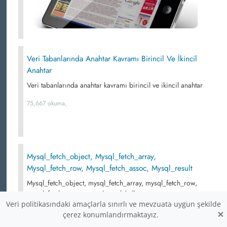
Veri Tabanlarında Anahtar Kavramı Birincil Ve İkincil
Anahtar
Veri tabanlarında anahtar kavramı birincil ve ikincil anahtar
75,667 okuma,
Mysql_fetch_object, Mysql_fetch_array,
Mysql_fetch_row, Mysql_fetch_assoc, Mysql_result
Mysql_fetch_object, mysql_fetch_array, mysql_fetch_row,
mysql_fetch_assoc, mysql_result kullanımı...
Veri politikasındaki amaçlarla sınırlı ve mevzuata uygun şekilde
75,122 okuma,
×
çerez konumlandırmaktayız.