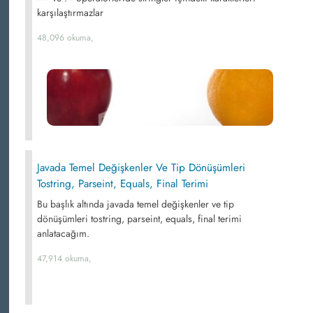
karşılaştırmazlar
48,096 okuma,
Javada Temel Değişkenler Ve Tip Dönüşümleri
Tostring, Parseint, Equals, Final Terimi
Bu başlık altında javada temel değişkenler ve tip
dönüşümleri tostring, parseint, equals, final terimi
anlatacağım.
47,914 okuma,