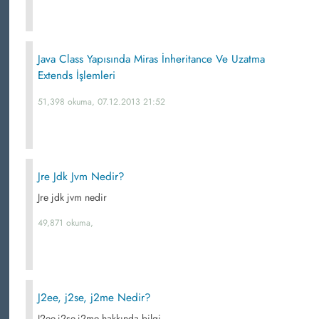
Java Class Yapısında Miras İnheritance Ve Uzatma
Extends İşlemleri
51,398 okuma, 07.12.2013 21:52
Jre Jdk Jvm Nedir?
Jre jdk jvm nedir
49,871 okuma,
J2ee, j2se, j2me Nedir?
J2ee,j2se,j2me hakkında bilgi