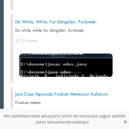
Do While, While, For Döngüleri, For-break;
Do while, while, for döngüleri, for-break;
22,712 okuma,
Java Class Yapısında Finalize Metotunun Kullanımı
Finalize metotu
22,658 okuma,
Veri politikasındaki amaçlarla sınırlı ve mevzuata uygun şekilde
×
çerez konumlandırmaktayız.