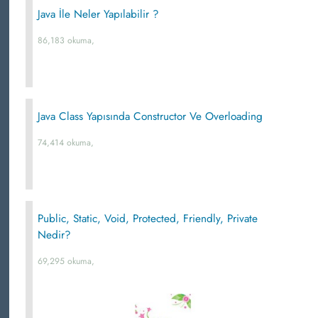
Java İle Neler Yapılabilir ?
86,183 okuma,
Java Class Yapısında Constructor Ve Overloading
74,414 okuma,
Public, Static, Void, Protected, Friendly, Private
Nedir?
69,295 okuma,