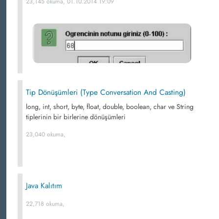
23,145 okuma, 01.10.2014 19:09
Tip Dönüşümleri (Type Conversation And Casting)
long, int, short, byte, float, double, boolean, char ve String
tiplerinin bir birlerine dönüşümleri
23,040 okuma,
Java Kalıtım
22,718 okuma,