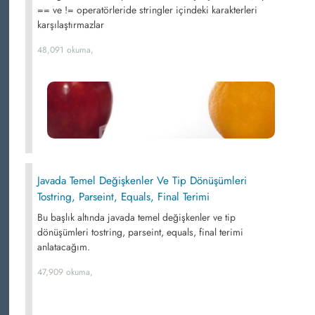
== ve != operatörleride stringler içindeki karakterleri
karşılaştırmazlar
48,091 okuma,
Javada Temel Değişkenler Ve Tip Dönüşümleri
Tostring, Parseint, Equals, Final Terimi
Bu başlık altında javada temel değişkenler ve tip
dönüşümleri tostring, parseint, equals, final terimi
anlatacağım.
47,909 okuma,