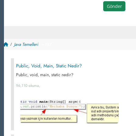
Gönder
Java Temelleri
~ 157
Public, Void, Main, Static Nedir?
Public, void, main, static nedir?
96,110 okuma,