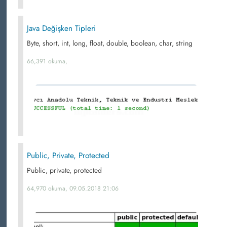
Java Değişken Tipleri
Byte, short, int, long, float, double, boolean, char, string
66,391 okuma,
Public, Private, Protected
Public, private, protected
64,970 okuma, 09.05.2018 21:06