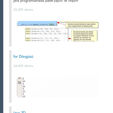
Java programlamada paket yapısı ve import
35,209 okuma,
for Döngüsü
34,609 okuma,
Java 3D