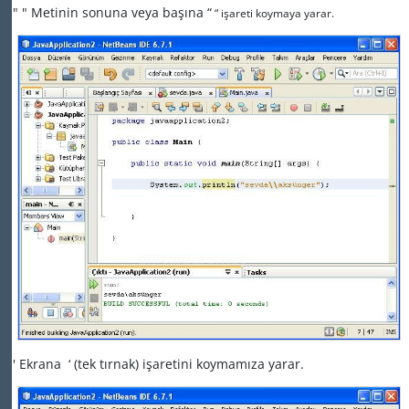
" " Metinin sonuna veya başına “
“ işareti koymaya yarar.
' Ekrana
‘ (tek tırnak) işaretini koymamıza yarar.