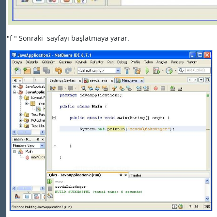
"f " Sonraki
sayfayı başlatmaya yarar.