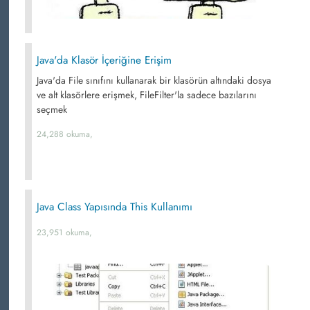
Java'da Klasör İçeriğine Erişim
Java'da File sınıfını kullanarak bir klasörün altındaki dosya
ve alt klasörlere erişmek, FileFilter'la sadece bazılarını
seçmek
24,288 okuma,
Java Class Yapısında This Kullanımı
23,951 okuma,