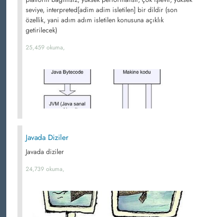
seviye, interpreted[adim adim isletilen] bir dildir (son
özellik, yani adım adım isletilen konusuna açıklık
getirilecek)
25,459 okuma,
Javada Diziler
Javada diziler
24,739 okuma,