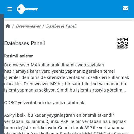
Dreamweaver
Datebases Paneli
~ 24,535
Datebases Paneli
Resimli anlatım
Dremweaver MX kullanarak dinamik web sayfaları
hazırlamaya karar verdiyseniz yapmanız gereken temel
işlemler den biriside sitenizde veritabanı özellikleri kullanmak
olacaktır. Dremweaver MX hiç bir satır bile kod yazmadan bu
işlemi yapmanızı sağlıyor. Şimdi bu işlemi sırasıyla görelim...
ODBC' ye veritabanı dosyamızı tanıtmak
ASP'yi belki bu kadar yaygınlaştıran en önemli etkendir
veritabanı kullanımı. Çünkü ASP ile bir veritabanına ulaşmak
bunu değiştirmek kolaydır.Genel olarak ASP ile veritabanına
ulaşmak için 2 yol kullanılır.Bunlardan birisi DSN(Data Source