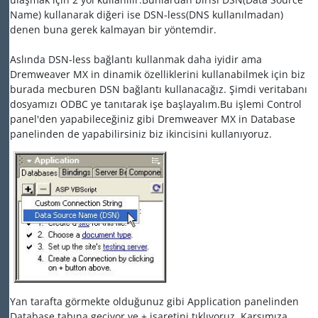
Name) kullanarak diğeri ise DSN-less(DNS kullanılmadan)
denen buna gerek kalmayan bir yöntemdir.
Aslında DSN-less bağlantı kullanmak daha iyidir ama
Dremweaver MX in dinamik özelliklerini kullanabilmek için biz
burada mecburen DSN bağlantı kullanacağız. Şimdi veritabanı
dosyamızı ODBC ye tanıtarak işe başlayalım.Bu işlemi Control
panel'den yapabileceğiniz gibi Dremweaver MX in Database
panelinden de yapabilirsiniz biz ikincisini kullanıyoruz.
Yan tarafta görmekte olduğunuz gibi Application panelinden
Database tabına geçiyor ve + işaretini tıklıyoruz. Karşımıza