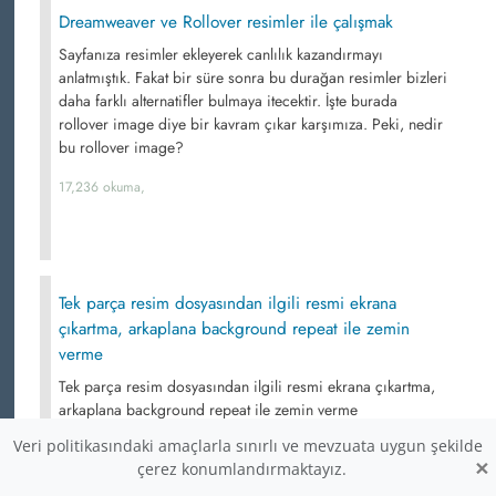
Dreamweaver ve Rollover resimler ile çalışmak
Sayfanıza resimler ekleyerek canlılık kazandırmayı
anlatmıştık. Fakat bir süre sonra bu durağan resimler bizleri
daha farklı alternatifler bulmaya itecektir. İşte burada
rollover image diye bir kavram çıkar karşımıza. Peki, nedir
bu rollover image?
17,236 okuma,
Tek parça resim dosyasından ilgili resmi ekrana
çıkartma, arkaplana background repeat ile zemin
verme
Tek parça resim dosyasından ilgili resmi ekrana çıkartma,
arkaplana background repeat ile zemin verme
Veri politikasındaki amaçlarla sınırlı ve mevzuata uygun şekilde
17,175 okuma,
×
çerez konumlandırmaktayız.