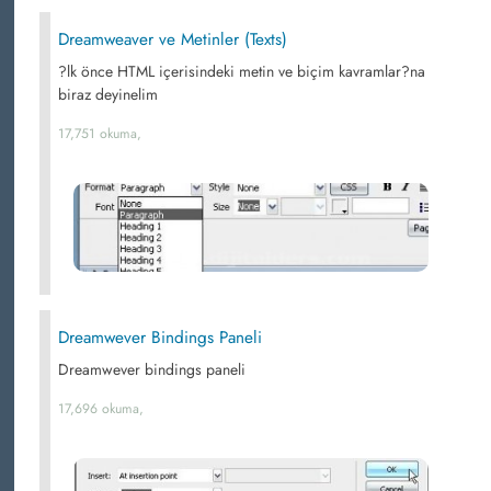
Dreamweaver ve Metinler (Texts)
?lk önce HTML içerisindeki metin ve biçim kavramlar?na
biraz deyinelim
17,751 okuma,
Dreamwever Bindings Paneli
Dreamwever bindings paneli
17,696 okuma,