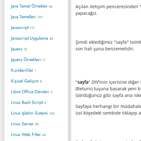
Java Temel Örnekler
Açılan iletişim penceresinden 
46
yapacağız.
Java Temelleri
157
Javascript
111
Javascript Uygulama
45
Şimdi eklediğimiz "sayfa" isiml
Jquery
son hali şuna benzemelidir;
12
Jquery Örnekleri
11
Kızılderililer
1
Kişisel Gelişim
8
"
sayfa
" DIV'inin içerisine diğer
(Return) tuşuna basarak yeni bi
Libre Office Dersleri
3
Gördüğünüz gibi sayfa ana iskel
Linux Bash Script
5
Sayfaya herhangi bir müdahal
Linux Işletim Sistemi
üst köşedeki sembole tıklayıp
103
Linux Server
50
Linux Web Filter
43