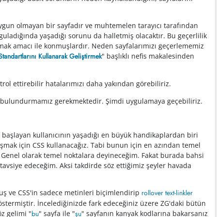
uygun olmayan bir sayfadır ve muhtemelen tarayıcı tarafından
uladığında yaşadığı sorunu da halletmiş olacaktır. Bu geçerlilik
ttırmak amacı ile konmuşlardır. Neden sayfalarımızı geçerlememiz
tandartlarını Kullanarak Geliştirmek
" başlıklı nefis makalesinden
rol ettirebilir hatalarımızı daha yakından görebiliriz.
e bulundurmamız gerekmektedir. Şimdi uygulamaya geçebiliriz.
ni başlayan kullanıcının yaşadığı en büyük handikaplardan biri
aşmak için CSS kullanacağız. Tabi bunun için en azından temel
. Genel olarak temel noktalara deyineceğim. Fakat burada bahsi
 tavsiye edeceğim. Aksi takdirde söz ettiğimiz şeyler havada
muş ve CSS'in sadece metinleri biçimlendirip
rollover text-linkler
östermiştir. İncelediğinizde fark edeceğiniz üzere ZG'daki bütün
z gelimi "
bu
" sayfa ile "
şu
" sayfanın kanyak kodlarına bakarsanız