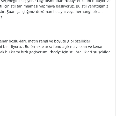
" seçeneğini seçiyor, "
Tag
" kısmından "
body
" etiketini buluyor ve
eti için stil tanımlaması yapmaya başlıyoruz. Bu stil yarattığımız
tır. Şuan çalıştığınız doküman ile aynı veya herhangi bir alt
z.
ar boşlukları, metin rengi ve boyutu gibi özellikleri
ini belirliyoruz. Bu örnekte arka fonu açık mavi olan ve kenar
rak bu kısmı hızlı geçiyorum. "
body
" için stil özellikleri şu şekilde