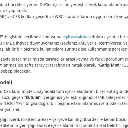
tablo hücreleri yerine DIV'ler içerisine yerleştirilerek konumlandı
rak yapılmalı.
L) ve CSS kodları geçerli ve W3C standartlarına uygun olmalı ve ge
" bilgisinin seçilmesi konusuna
ilgili makalede
oldukça ayrıntılı bir
 XHTML'e ihtiyaç duymuyorsanız (sayfanız XML verisi içermiyorsa) ve
aşılabilir bir biçimde kullanıcılara sunmak ise kullanmanız gereke
yfa tasarımlarımızda tarayıcılar arası kayma ve farklı görünüm so
anmaz ise safta tarayıcı tarafından hatalı olarak, "
Garip Mod
" (Q
sebep olacaktır.
odel)
bu CSS kutu modeli, sayfadaki tüm içerik alanlarını birer kutu gibi
da sözü geçen "
kutular
" içeriğimizi yerleştirdiğimiz HTML bileşenleri
n "DOCTYPE" bilgisi doğru bir biçimde tanımlanmış ise modern tara
r yol izler;
iği; içerik (content area) + çerçeve kalınlığı (border) + kenar boşlu
etiketinin genişliği sadece içerik alanının (content area) belirtir. Eğ