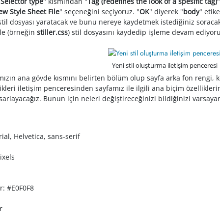
"
Selector type
" kısmından "
Tag (redefines the look of a spesific tag)
w Style Sheet File
" seçeneğini seçiyoruz. "
OK
" diyerek "
body
" etik
r stil dosyası yaratacak ve bunu nereye kaydetmek istediğiniz soracak
mle (örneğin
stiller.css
) stil dosyasını kaydedip işleme devam ediyoru
Yeni stil oluşturma iletişim penceresi
zın ana gövde kısmını belirten bölüm olup sayfa arka fon rengi, ken
kleri iletişim penceresinden sayfamız ile ilgili ana biçim özellikler
sarlayacağız. Bunun için neleri değiştireceğinizi bildiğinizi varsaya
ial, Helvetica, sans-serif
ixels
r: #E0F0F8
r