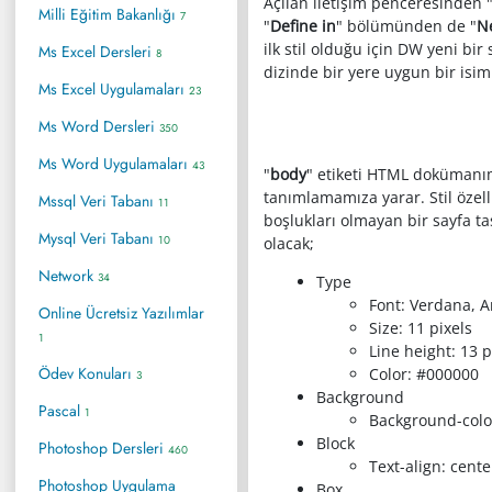
Açılan iletişim penceresinden 
Milli Eğitim Bakanlığı
7
"
Define in
" bölümünden de "
Ne
ilk stil olduğu için DW yeni bi
Ms Excel Dersleri
8
dizinde bir yere uygun bir isi
Ms Excel Uygulamaları
23
Ms Word Dersleri
350
Ms Word Uygulamaları
43
"
body
" etiketi HTML dokümanımı
tanımlamamıza yarar. Stil özelli
Mssql Veri Tabanı
11
boşlukları olmayan bir sayfa ta
Mysql Veri Tabanı
10
olacak;
Network
34
Type
Font: Verdana, Ar
Online Ücretsiz Yazılımlar
Size: 11 pixels
1
Line height: 13 p
Ödev Konuları
Color: #000000
3
Background
Pascal
1
Background-colo
Block
Photoshop Dersleri
460
Text-align: cente
Photoshop Uygulama
Box