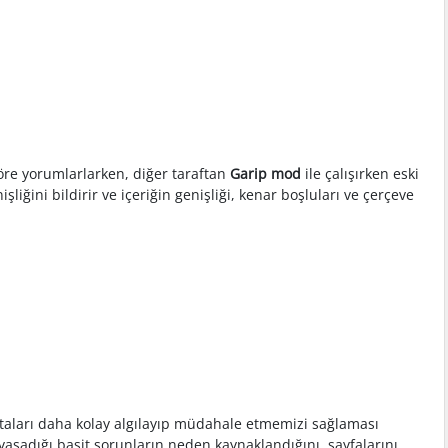
göre yorumlarlarken, diğer taraftan
Garip mod
ile çalışırken eski
işliğini bildirir ve içeriğin genişliği, kenar boşluları ve çerçeve
ataları daha kolay algılayıp müdahale etmemizi sağlaması
 yaşadığı basit sorunların neden kaynaklandığını, sayfalarını