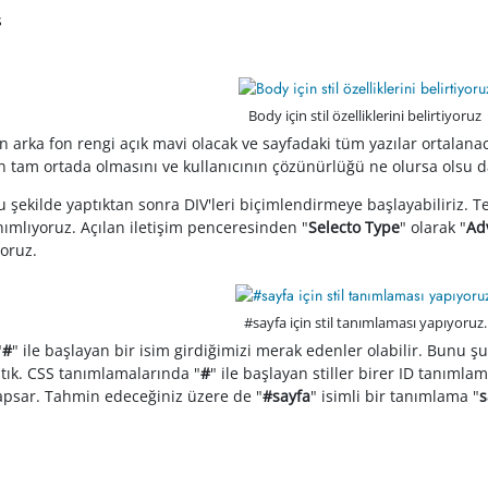
s
Body için stil özelliklerini belirtiyoruz
 arka fon rengi açık mavi olacak ve sayfadaki tüm yazılar ortalana
 tam ortada olmasını ve kullanıcının çözünürlüğü ne olursa olsu da
 şekilde yaptıktan sonra DIV'leri biçimlendirmeye başlayabiliriz. T
tanımlıyoruz. Açılan iletişim penceresinden "
Selecto Type
" olarak "
Ad
yoruz.
#sayfa için stil tanımlaması yapıyoruz.
"
#
" ile başlayan bir isim girdiğimizi merak edenler olabilir. Bunu şu 
ştık. CSS tanımlamalarında "
#
" ile başlayan stiller birer ID tanımlam
apsar. Tahmin edeceğiniz üzere de "
#sayfa
" isimli bir tanımlama "
s