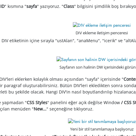
"
ID
" kısmına "
sayfa
" yazıyoruz. "
Class
" bilgisini şimdilik boş bırakı
DIV ekleme iletişim penceresi
i DIV etiketinin içine sırayla "ustAlan", "anaMenu", "icerik" ve "alt
Sayfanın son halinin DW içerisindeki gör
 DIV'leri eklerken kolaylık olması açısından "sayfa" içerisinde "
Conte
r paragraf oluşturabilirsiniz. Bütün DIV'leri ekledikten sonra sonda
eti bu şekilde olacak. Hangi DIV'in nasıl boyutlandırılıp hizalanacağ
e yapmadan "
CSS Styles
" panelini eğer açık değilse Window
/ CSS S
 açılan menüden "
New...
" seçeneğine tıklıyoruz.
Yeni bir stil tanımlamaya başlıyoruz