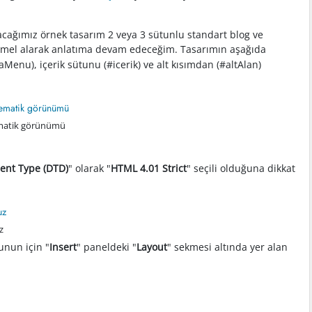
acağımız örnek tasarım 2 veya 3 sütunlu standart blog ve
mel alarak anlatıma devam edeceğim. Tasarımın aşağıda
aMenu), içerik sütunu (#icerik) ve alt kısımdan (#altAlan)
şematik görünümü
nt Type (DTD)
" olarak "
HTML 4.01 Strict
" seçili olduğuna dikkat
z
Bunun için "
Insert
" paneldeki "
Layout
" sekmesi altında yer alan