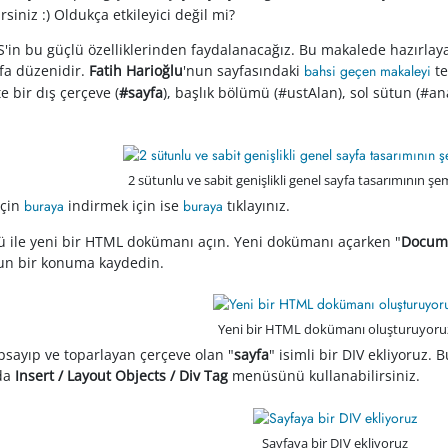
rsiniz :) Oldukça etkileyici değil mi?
S'in bu güçlü özelliklerinden faydalanacağız. Bu makalede hazırlay
yfa düzenidir.
Fatih Harioğlu
'nun sayfasındaki
bahsi geçen makaleyi
te
e bir dış çerçeve (
#sayfa
), başlık bölümü (#ustAlan), sol sütun (#an
2 sütunlu ve sabit genişlikli genel sayfa tasarımının 
için
buraya
indirmek için ise
buraya
tıklayınız.
ile yeni bir HTML dokümanı açın. Yeni dokümanı açarken "
Docume
un bir konuma kaydedin.
Yeni bir HTML dokümanı oluşturuyoru
psayıp ve toparlayan çerçeve olan "
sayfa
" isimli bir DIV ekliyoruz. 
 da
Insert / Layout Objects / Div Tag
menüsünü kullanabilirsiniz.
Sayfaya bir DIV ekliyoruz