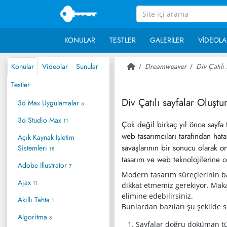
KONULAR
TESTLER
GALERILER
VIDEOLA
Konular
Videolar
Sunular
Dreamweaver
Div Çatılı
Testler
Div Çatılı sayfalar Oluşt
3d Max Uygulamalar
5
3d Studio Max
11
Çok değil birkaç yıl önce sayfa
web tasarımcıları tarafından hata
Açık Kaynak İşletim
savaşlarının bir sonucu olarak o
Sistemleri
18
tasarım ve web teknolojilerine c
Adobe Illustrator
7
Modern tasarım süreçlerinin ba
Ajax
11
dikkat etmemiz gerekiyor. Maka
elimine edebilirsiniz.
Akıllı Tahta
1
Bunlardan bazıları şu şekilde sı
Algoritma
8
Sayfalar doğru doküman t