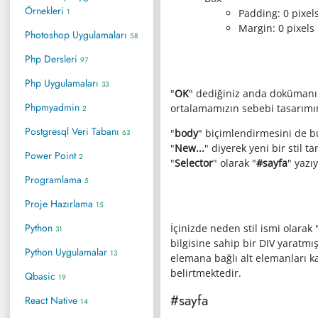
Örnekleri
1
Padding: 0 pixel
Margin: 0 pixels
Photoshop Uygulamaları
58
Php Dersleri
97
Php Uygulamaları
33
"
OK
" dediğiniz anda dokümanın
Phpmyadmin
ortalamamızın sebebi tasarımın
2
Postgresql Veri Tabanı
"
body
" biçimlendirmesini de bu
63
"
New...
" diyerek yeni bir stil 
Power Point
2
"
Selector
" olarak "
#sayfa
" yazı
Programlama
5
Proje Hazırlama
15
Python
İçinizde neden stil ismi olarak 
31
bilgisine sahip bir DIV yaratmı
Python Uygulamalar
13
elemana bağlı alt elemanları k
belirtmektedir.
Qbasic
19
#sayfa
React Native
14