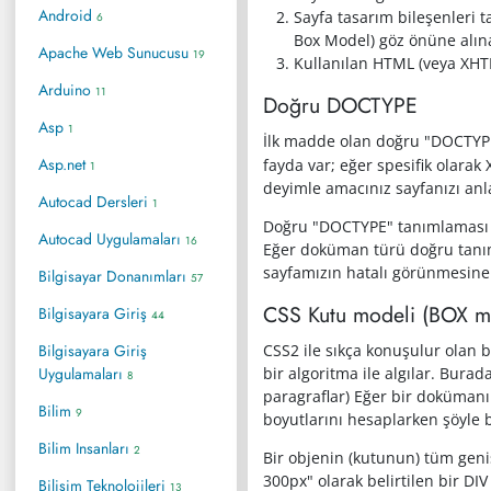
Android
Sayfa tasarım bileşenleri 
6
Box Model) göz önüne alına
Apache Web Sunucusu
19
Kullanılan HTML (veya XHTM
Arduino
11
Doğru DOCTYPE
Asp
1
İlk madde olan doğru "DOCTYPE
Asp.net
fayda var; eğer spesifik olarak
1
deyimle amacınız sayfanızı anl
Autocad Dersleri
1
Doğru "DOCTYPE" tanımlaması sa
Autocad Uygulamaları
16
Eğer doküman türü doğru tanıml
sayfamızın hatalı görünmesine 
Bilgisayar Donanımları
57
CSS Kutu modeli (BOX m
Bilgisayara Giriş
44
Bilgisayara Giriş
CSS2 ile sıkça konuşulur olan 
Uygulamaları
bir algoritma ile algılar. Bura
8
paragraflar) Eğer bir dokümanı
Bilim
9
boyutlarını hesaplarken şöyle bi
Bilim Insanları
2
Bir objenin (kutunun) tüm genişl
300px" olarak belirtilen bir DIV 
Bilişim Teknolojileri
13