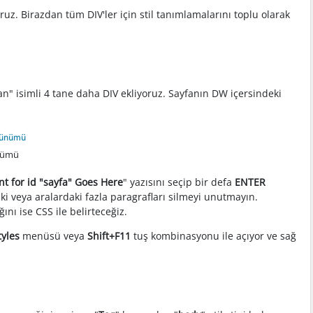
yoruz. Birazdan tüm DIV'ler için stil tanımlamalarını toplu olarak
Alan" isimli 4 tane daha DIV ekliyoruz. Sayfanın DW içersindeki
ünümü
nt for id "sayfa" Goes Here
" yazısını seçip bir defa
ENTER
ki veya aralardaki fazla paragrafları silmeyi unutmayın.
ını ise CSS ile belirteceğiz.
tyles
menüsü veya
Shift+F11
tuş kombinasyonu ile açıyor ve sağ