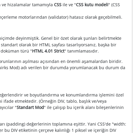
rma ve hizalamalar tamamıyla
CSS
ile ve "
CSS kutu modeli
" (CSS
çerleme motorlarından (validator) hatasız olarak geçebilmeli.
 biçimde deyinmiştik. Genel bir özet olarak şunları belirtmekte
 standart olarak bir HTML sayfası tasarlıyorsanız, başka bir
n doküman türü "
HTML 4.01 Strict
" tanımlamasıdır.
runlarının aşılması açısından en önemli aşamalardan biridir.
uirks Mod) adı verilen bir durumda yorumlanacak bu durum da
 değerlendirir ve boyutlandırma ve konumlandırma işlemini özel
ni ifade etmektedir. (Örneğin DIV, tablo, başlık ve/veya
yıcılar "
Standart Mod
" ile çalışıp bu içerik alanı bileşenlerinin
ları (padding) değerlerinin toplamına eşittir. Yani CSS'de "width:
er bu DIV etiketinin çerçeve kalınlığı 1 piksel ve içeriğin DIV