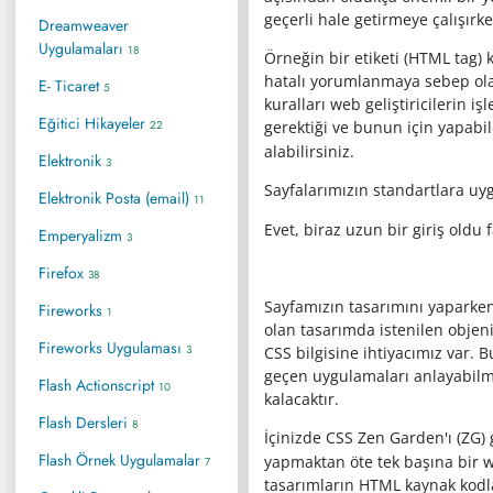
geçerli hale getirmeye çalışırke
Dreamweaver
Uygulamaları
18
Örneğin bir etiketi (HTML tag)
hatalı yorumlanmaya sebep olan
E- Ticaret
5
kuralları web geliştiricilerin 
Eğitici Hikayeler
22
gerektiği ve bunun için yapabi
alabilirsiniz.
Elektronik
3
Sayfalarımızın standartlara u
Elektronik Posta (email)
11
Evet, biraz uzun bir giriş ol
Emperyalizm
3
Firefox
38
Sayfamızın tasarımını yaparken 
Fireworks
1
olan tasarımda istenilen objen
Fireworks Uygulaması
3
CSS bilgisine ihtiyacımız var.
geçen uygulamaları anlayabilmen
Flash Actionscript
10
kalacaktır.
Flash Dersleri
8
İçinizde CSS Zen Garden'ı (ZG)
Flash Örnek Uygulamalar
yapmaktan öte tek başına bir we
7
tasarımların HTML kaynak kodlar