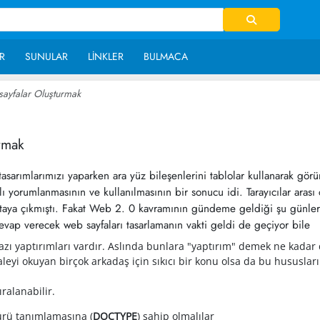
R
SUNULAR
LINKLER
BULMACA
 sayfalar Oluşturmak
~ 31,203
urmak
 tasarımlarımızı yaparken ara yüz bileşenlerini tablolar kullanarak g
lı yorumlanmasının ve kullanılmasının bir sonucu idi. Tarayıcılar arası 
rtaya çıkmıştı. Fakat Web 2. 0 kavramının gündeme geldiği şu günlerde
evap verecek web sayfaları tasarlamanın vakti geldi de geçiyor bile
zı yaptırımları vardır. Aslında bunlara "yaptırım" demek ne kadar
leyi okuyan birçok arkadaş için sıkıcı bir konu olsa da bu hususlar
ralanabilir.
ürü tanımlamasına (
DOCTYPE
) sahip olmalılar