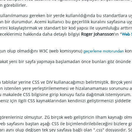
n görebilirler.
 kullanılmaması gereken bir yerde kullanıldığında bu standartlara 
 bir durumdur. Acemi kullanıcı bu geçerlilik kuralını sayfasına uyg
işlerini kolaylaştırmak ve standart bir kod yapısı ile uyumluluğu ar
leceklerimiz hakkında daha detaylı bilgiyi
Roger Johansson
'ın "
Web S
ygun olup olmadığını W3C (web komisyonu)
geçerleme motorundan
kont
du fakat yeni bir sayfa yapmaya başlamadan önce bunları göz önünd
tablolar yerine CSS ve DIV kullanacağımızı belirtmiştik. Birçok ye
in istenilen yere yerleştirilememesi ve hizalanamaması sorununu 
 Bu makalede CSS bilgisine girip konuyu fazla dağıtmak istemiyorum
iz için ilgili CSS kaynaklarından kendinizi geliştirmenizi şiddetle
 görenleriniz olmuştur. ZG birçok web geliştiricin ilham kaynağı ol
b sayfasını baştan aşağı CSS ile biçimlendirilebileceğini bizlere g
ı aynı olup değişen tek şey sayfaya bağlı olan ".css" dosyasıdır. Sö