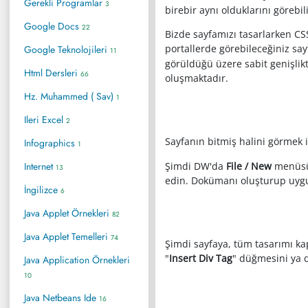
Gerekli Programlar
3
birebir aynı olduklarını görebili
Google Docs
22
Bizde sayfamızı tasarlarken CS
portallerde görebileceğiniz sa
Google Teknolojileri
11
görüldüğü üzere sabit genişlikt
Html Dersleri
66
oluşmaktadır.
Hz. Muhammed ( Sav)
1
Ileri Excel
2
Sayfanın bitmiş halini görmek 
Infographics
1
Internet
Şimdi DW'da
File / New
menüsü 
13
edin. Dokümanı oluşturup uyg
İngilizce
6
Java Applet Örnekleri
82
Java Applet Temelleri
74
Şimdi sayfaya, tüm tasarımı ka
"
Insert Div Tag
" düğmesini ya
Java Application Örnekleri
10
Java Netbeans Ide
16