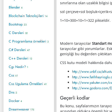
sınırlarına olan uzaklık bilgisi
Blender
4
sol çerçeve+sol boşluk+içerik+
Blockchain Teknolojileri
14
1+10+300+10+1=322 pikseldir.
Bootstrap
23
C Dersleri
32
C Programlama örnekleri
3
Modern tarayıcılar
Standart m
tarayıcılar gibi yorumlarlar. Esk
C# Dersleri
47
genişliği bu değerden çıktıktan
C++ Dersleri
12
CSS kutu modeli hakkında daha d
Cgı Nedir?
1
http://www.unbf.ca/altius
Css
61
http://www.fatihhayriogl
http://www.yakuter.com/css
Css Ugulama Örnekleri
41
http://www.godoro.com/Di
Dns
2
Geçerli kodlar
Docker
4
Bu konu, sayfalarımızın tarayı
Dreamweaver
175
açısından oldukça önemli bir ye