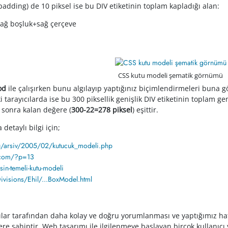
 (padding) de 10 piksel ise bu DIV etiketinin toplam kapladığı alan:
sağ boşluk+sağ çerçeve
CSS kutu modeli şematik görnümü
od
ile çalışırken bunu algılayıp yaptığınız biçimlendirmeleri buna 
i tarayıcılarda ise bu 300 piksellik genişlik DIV etiketinin toplam gen
 sonra kalan değere (
300-22=278 piksel
) eşittir.
etaylı bilgi için;
tu/arsiv/2005/02/kutucuk_modeli.php
u.com/?p=13
in-temeli-kutu-modeli
visions/Ehil/...BoxModel.html
cılar tarafından daha kolay ve doğru yorumlanması ve yaptığımız h
re sahiptir. Web tasarımı ile ilgilenmeye başlayan birçok kullanıcı