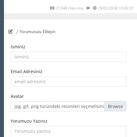
27,948 Okunma
29/02/2008.10:06:33
/ Yorumunuzu Ekleyin
İsminiz
Email Adresiniz
Avatar
jpg, gif, png türündeki resimleri seçmelisiniz
Yorumuzu Yazınız