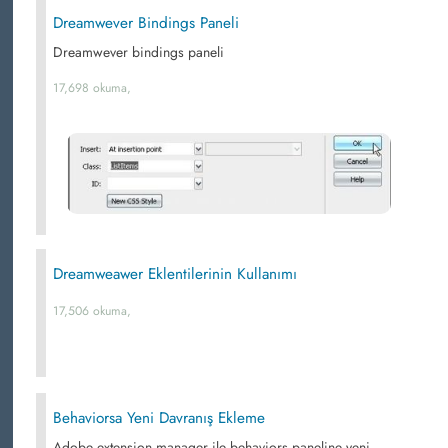
Dreamwever Bindings Paneli
Dreamwever bindings paneli
17,698 okuma,
Dreamweawer Eklentilerinin Kullanımı
17,506 okuma,
Behaviorsa Yeni Davranış Ekleme
Adobe extension manager ile behaviors paneline yeni