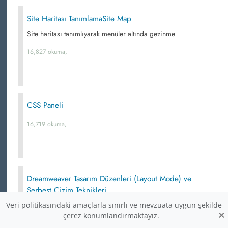
Site Haritası TanımlamaSite Map
Site haritası tanımlıyarak menüler altında gezinme
16,827 okuma,
CSS Paneli
16,719 okuma,
Dreamweaver Tasarım Düzenleri (Layout Mode) ve
Serbest Çizim Teknikleri
Veri politikasındaki amaçlarla sınırlı ve mevzuata uygun şekilde
Dreamweaver içerisinde nesneleri hizalamak sorun mu
×
çerez konumlandırmaktayız.
oluyor, bir objeyi istediğiniz yere taşımak her zaman
işkence halini mi alıyor? O halde bir de serbest çizim