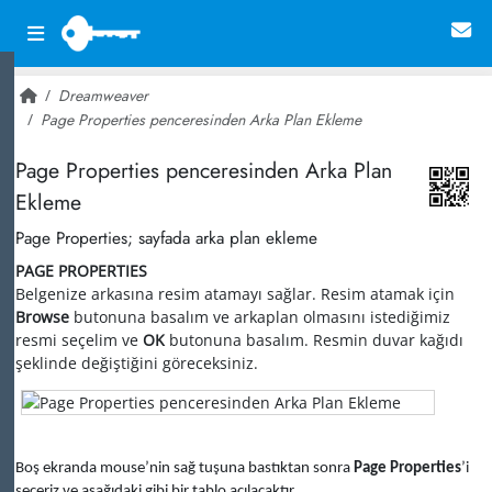
Dreamweaver
Page Properties penceresinden Arka Plan Ekleme
~ 27,948
Page Properties penceresinden Arka Plan
Ekleme
Page Properties; sayfada arka plan ekleme
PAGE PROPERTIES
Belgenize arkasına resim atamayı sağlar. Resim atamak için
Browse
butonuna basalım ve arkaplan olmasını istediğimiz
resmi seçelim ve
OK
butonuna basalım. Resmin duvar kağıdı
şeklinde değiştiğini göreceksiniz.
Boş ekranda mouse’nin sağ tuşuna bastıktan sonra
Page Properties
’i
seçeriz ve aşağıdaki gibi bir tablo açılacaktır.