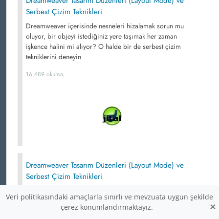
Dreamweaver Tasarım Düzenleri (Layout Mode) ve
Serbest Çizim Teknikleri
Dreamweaver içerisinde nesneleri hizalamak sorun mu
oluyor, bir objeyi istediğiniz yere taşımak her zaman
işkence halini mi alıyor? O halde bir de serbest çizim
tekniklerini deneyin
16,689 okuma,
Dreamweaver Tasarım Düzenleri (Layout Mode) ve
Serbest Çizim Teknikleri
Dreamweaver içerisinde nesneleri hizalamak sorun mu
Veri politikasındaki amaçlarla sınırlı ve mevzuata uygun şekilde
oluyor, bir objeyi istediğiniz yere taşımak her zaman
×
çerez konumlandırmaktayız.
işkence halini mi alıyor? O halde bir de serbest çizim