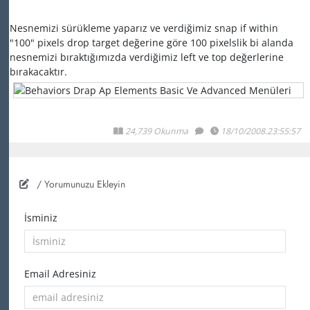
Nesnemizi sürükleme yaparız ve verdiğimiz snap if within
"100" pixels drop target değerine göre 100 pixelslik bi alanda
nesnemizi bıraktığımızda verdiğimiz left ve top değerlerine
bırakacaktır.
24,739 Okunma
18/10/2008.23:55:57
/ Yorumunuzu Ekleyin
İsminiz
Email Adresiniz