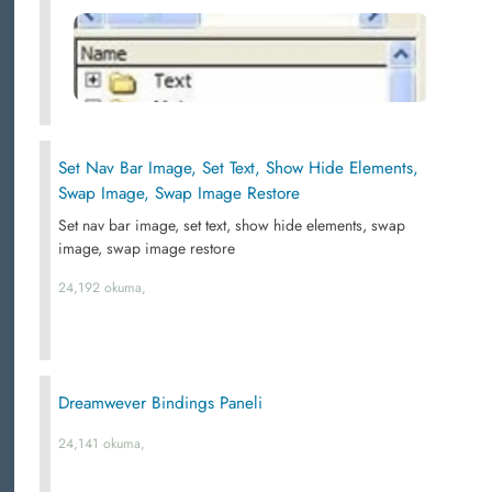
Set Nav Bar Image, Set Text, Show Hide Elements,
Swap Image, Swap Image Restore
Set nav bar image, set text, show hide elements, swap
image, swap image restore
24,192 okuma,
Dreamwever Bindings Paneli
24,141 okuma,