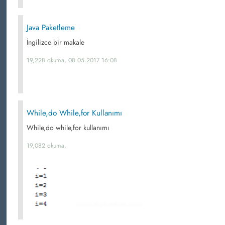
Java Paketleme
İngilizce bir makale
19,228 okuma, 08.05.2017 16:08
While,do While,for Kullanımı
While,do while,for kullanımı
19,082 okuma,