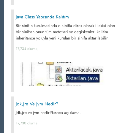
Java Class Yapısında Kalıtım
Bir sinifin kurulmasinda o sinifla direk olarak iliskisi olan
bir siniftan onun tüm metotlari ve degiskenleri kalitim
inheritance yoluyla yeni kurulan bir sinifa aktarilabilir.
17,734 okuma,
Jdk,jre Ve Jvm Nedir?
Jdk,jre ve jvm nedir?kısaca açıklama.
17,730 okuma,