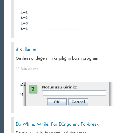
if Kullanımı
Girilen not değerinin karşılığını bulan program
18,848 okuma,
Do While, While, For Döngüleri, For-break
Do while, while, for döngüleri, for-break...