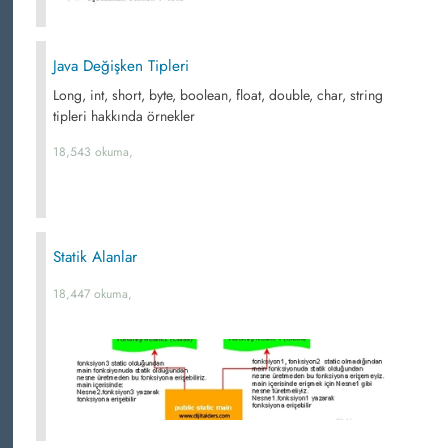
Java Değişken Tipleri
Long, int, short, byte, boolean, float, double, char, string
tipleri hakkında örnekler
18,543 okuma,
Statik Alanlar
18,447 okuma,