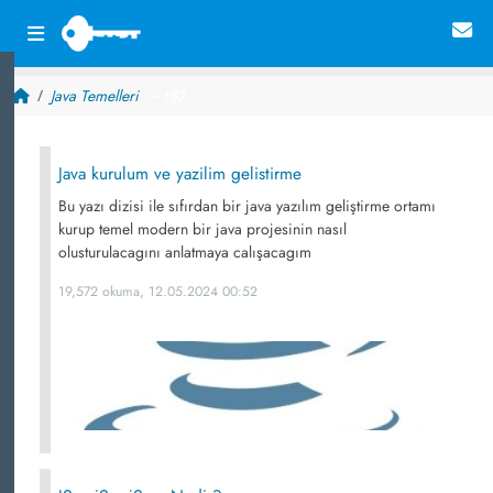
Java Temelleri
~ 157
Java kurulum ve yazilim gelistirme
Bu yazı dizisi ile sıfırdan bir java yazılım geliştirme ortamı
kurup temel modern bir java projesinin nasıl
olusturulacagını anlatmaya calışacagım
19,572 okuma, 12.05.2024 00:52