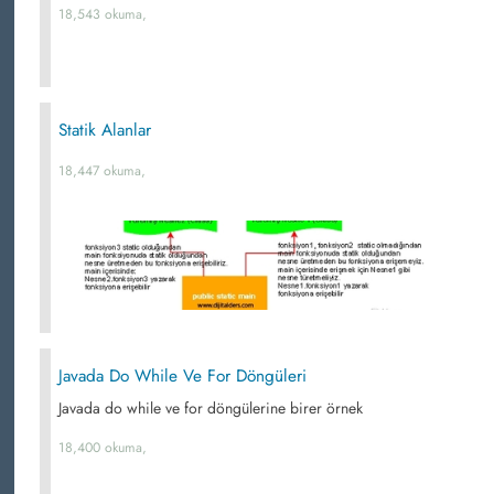
18,543 okuma,
Statik Alanlar
18,447 okuma,
Javada Do While Ve For Döngüleri
Javada do while ve for döngülerine birer örnek
18,400 okuma,