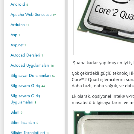
Android
6
Apache Web Sunucusu
19
Arduino
11
Asp
1
Asp.net
1
Autocad Dersleri
1
Şuana kadar yapılmış en iyi iş
Autocad Uygulamaları
16
Çok çekirdekli güçlü teknoloji 
Bilgisayar Donanımları
57
Core™2 Quad işlemcilerini sunar
Bilgisayara Giriş
daha hızlı, daha soğuk, ve dah
44
Bilgisayara Giriş
Ek olarak, opsiyonel Intel® vPr
Uygulamaları
masaüstü bilgisayarlarını ve mob
8
Bilim
9
Bilim Insanları
2
Bilişim Teknolojileri
13