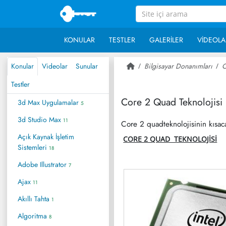
KONULAR
TESTLER
GALERILER
VIDEOLA
Konular
Videolar
Sunular
Bilgisayar Donanımları
C
Testler
Core 2 Quad Teknolojisi
3d Max Uygulamalar
5
3d Studio Max
11
Core 2 quadteknolojisinin kısac
Açık Kaynak İşletim
CORE 2 QUAD TEKNOLOJİSİ
Sistemleri
18
Adobe Illustrator
7
Ajax
11
Akıllı Tahta
1
Algoritma
8