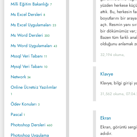
Milli Eğitim Bakanlığı
7
yüzden herkese küçü
attık. Bu, herkesin f
Ms Excel Dersleri
8
boyutlarını bir aray
açtı. Resmin yanı sı
Ms Excel Uygulamaları
23
bir dökümümüz var; 
Ms Word Dersleri
350
Bazen tüm farklı anak
olduğunu anlamak zor
Ms Word Uygulamaları
43
32,194 okuma,
Mssql Veri Tabanı
11
Mysql Veri Tabanı
10
Klavye
Network
34
Klavye, bilgi girişi 
Online Ücretsiz Yazılımlar
31,562 okuma, 07.04.
1
Ödev Konuları
3
Pascal
1
Ekran
Photoshop Dersleri
460
Ekran, görüntü sergi
adıdır.
Photoshop Uygulama