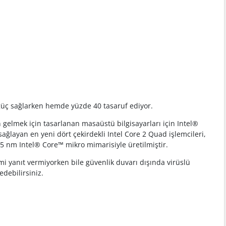
 güç sağlarken hemde yüzde 40 tasaruf ediyor.
n gelmek için tasarlanan masaüstü bilgisayarları için Intel®
ağlayan en yeni dört çekirdekli Intel Core 2 Quad işlemcileri,
45 nm Intel® Core™ mikro mimarisiyle üretilmiştir.
temi yanıt vermiyorken bile güvenlik duvarı dışında virüslü
edebilirsiniz.