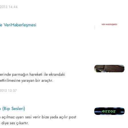
.2013 14:44
 Ve VeriHaberleşmesi
zerinde parmağın hareketi ile ekrandaki
ttirilmesine yarayan bir araçtır.
2013 13:57
ı (Bip Sesleri)
 açılmaz uyarı sesi verir bize yada açılır post
diye ses çıkartır.