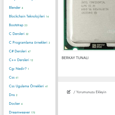
Blender
4
Blockchain Teknolojileri
14
Bootstrap
23
C Dersleri
32
C Programlama örnekleri
3
C# Dersleri
47
BERKAY TUNALI
C++ Dersleri
12
Cgı Nedir?
1
Css
61
Css Ugulama Örnekleri
41
/ Yorumunuzu Ekleyin
Dns
2
Docker
4
Dreamweaver
175