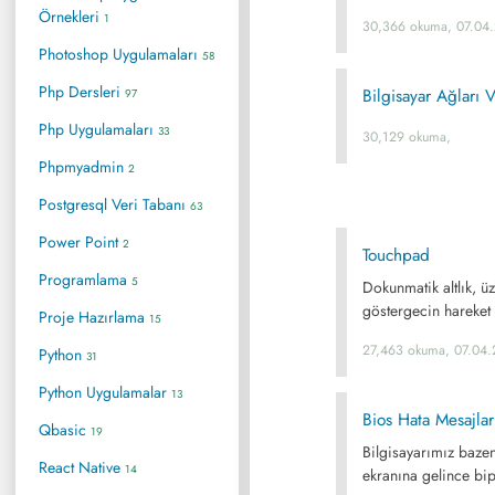
Örnekleri
1
30,366 okuma, 07.04
Photoshop Uygulamaları
58
Php Dersleri
Bilgisayar Ağları
97
Php Uygulamaları
33
30,129 okuma,
Phpmyadmin
2
Postgresql Veri Tabanı
63
Power Point
2
Touchpad
Programlama
5
Dokunmatik altlık, ü
göstergecin hareket e
Proje Hazırlama
15
27,463 okuma, 07.04.
Python
31
Python Uygulamalar
13
Bios Hata Mesajlar
Qbasic
19
Bilgisayarımız bazen
React Native
14
ekranına gelince bip 