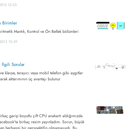
2013 12:23
n Birimler
Aritmetik Mantık, Kontrol ve Ön Bellek bölümleri
.2013 10:39
 İlgili Sorular
 ve klavye, tarayıcı veya mobil telefon gibi aygıtlar
arak aktarımının üç avantajı bulunur
rkaç garip boyutlu çift CPU anakartı aldığımızda
acebook'ta birkaç resim yayınladım. Sorun, büyük
n herhangi bir perspektifin olmamasıydı. Bu