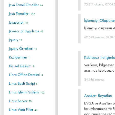
70,311 okuma, 07.04.
Java Temel Örnekler
46
Java Temelleri
157
İşlemciyi Oluştura
Javascript
111
İşlemciyi oluşturan 
Javascript Uygulama
45
62,573 okuma, 07.04
Jquery
12
Jquery Örnekleri
11
Kızılderililer
Kablosuz İletişimle
1
Verilerin, bilgisayar
Kişisel Gelişim
8
arasında kablosuz ol
Libre Office Dersleri
3
34,916 okuma,
Linux Bash Script
5
Linux Işletim Sistemi
103
Anakart Boyutları
Linux Server
50
EVGA ve Asus'tan bi
forumlarımızda ve F
Linux Web Filter
43
görünmelerine rağme