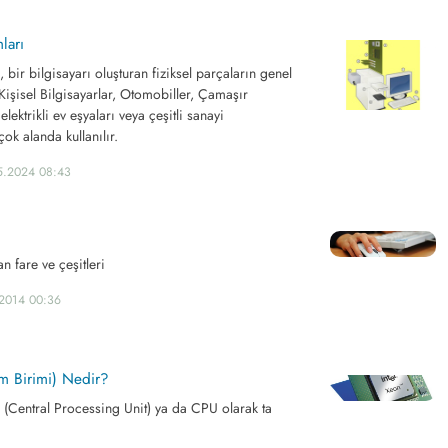
ları
 bir bilgisayarı oluşturan fiziksel parçaların genel
 Kişisel Bilgisayarlar, Otomobiller, Çamaşır
lektrikli ev eşyaları veya çeşitli sanayi
ok alanda kullanılır.
5.2024 08:43
an fare ve çeşitleri
.2014 00:36
m Birimi) Nedir?
 (Central Processing Unit) ya da CPU olarak ta