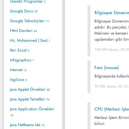
Gerekli Programlar
3
Google Docs
22
Bilgisayar Donanım
Google Teknolojileri
Bilgisayar Donanımı,
11
adıdır. Bu parçalar,
Html Dersleri
66
Makinesi ve benzeri e
ugulamaları gibi birç
Hz. Muhammed ( Sav)
1
168,920 okuma, 28.0
Ileri Excel
2
Infographics
1
Fare (mouse)
Internet
13
Bilgisayarda kullanıl
İngilizce
6
70,788 okuma, 02.12
Java Applet Örnekleri
82
Java Applet Temelleri
74
Java Application Örnekleri
CPU (Merkezi İşle
10
Merkezi İşlem Birimi
bilinir.
Java Netbeans Ide
16