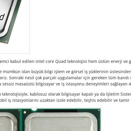
lemci kabul edilen intel core Quad teknolojisi hem üstün enerji ve
ile mümkün olan büyük bilgi işlem ve görsel iş yüklerinin üstesinde
ız. Sonraki nesil çok parçalı uygulamalar için gereken tüm bandı s
a sessiz masaüstü bilgisayar ve iş istasyonu deneyimleri sağlayan 
o teknolojisiyle, kablosuz olarak bilgisayar kapalı ya da İşletim Sis
il iş istasyonlarını uzaktan izole edebilir, teşhis edebilir ve tamir 