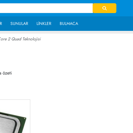
R
SUNULAR
LINKLER
BULMACA
ore 2 Quad Teknolojisi
~ 24,032
a özeti