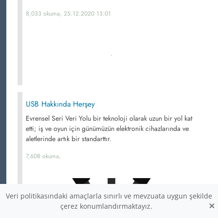
8,033 okuma, 25.12.2020 13:01
USB Hakkında Herşey
Evrensel Seri Veri Yolu bir teknoloji olarak uzun bir yol kat
etti; iş ve oyun için günümüzün elektronik cihazlarında ve
aletlerinde artık bir standarttır.
7,608 okuma,
Veri politikasındaki amaçlarla sınırlı ve mevzuata uygun şekilde
×
çerez konumlandırmaktayız.