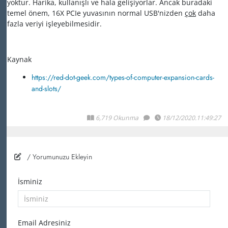
yoktur.
Harika, kullanışlı ve hala gelişiyorlar.
Ancak buradaki
temel önem, 16X PCIe yuvasının normal USB'nizden
çok
daha
fazla veriyi
işleyebilmesidir.
Kaynak
https://red-dot-geek.com/types-of-computer-expansion-cards-
and-slots/
6,719 Okunma
18/12/2020.11:49:27
/ Yorumunuzu Ekleyin
İsminiz
Email Adresiniz