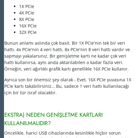
1X PCIe
4X PCIe
8X PCIe
16X PCIe
32X PCIe
Bunun anlamı aslında çok basit.
Bir 1X PCIe'nin tek bir veri
hattı, 4x PCIe'nin 4 veri hattı, 8x PCIe'nin 8 veri hattı vardır ve
sapmayı yakalarsınız.
Bir genişletme kartı ne kadar çok veri
hattı kullanırsa, aynı anda aktarılabilen o kadar fazla veri.
Örneğin, veri ağırlıklı grafik kartı genellikle 16X PCIe kullanır.
Ayrıca son bir önemsiz şey olarak - Evet, 16X PCIe yuvasına 1X
PCIe kartı takabilirsiniz… Bu, sadece 1 veri hattı kullanılacağı
için bir tür israf olacaktır.
EKSTRA) NEDEN GENİŞLETME KARTLARI
KULLANILMALIDIR?
Öncelikle, harici USB cihazlarında kesinlikle hiçbir sorun