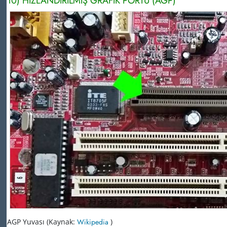
10) HIZLANDIRILMIŞ GRAFİK PORTU (AGP)
AGP Yuvası (Kaynak:
Wikipedia
)