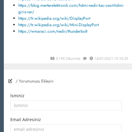
https://blog.merterelektronik.com/hdmi-nedir-kac-cesit-hdmi-
giris-var/
https://tr.wikipedia.org/wiki/DisplayPort
https://tr.wikipedia.org/wiki/Mini-DisplayPort
https://wmaraci.com/nedir/thunderbolt
9,195 Okunma
14/01/2021.15:16:35
/ Yorumunuzu Ekleyin
İsminiz
Email Adresiniz