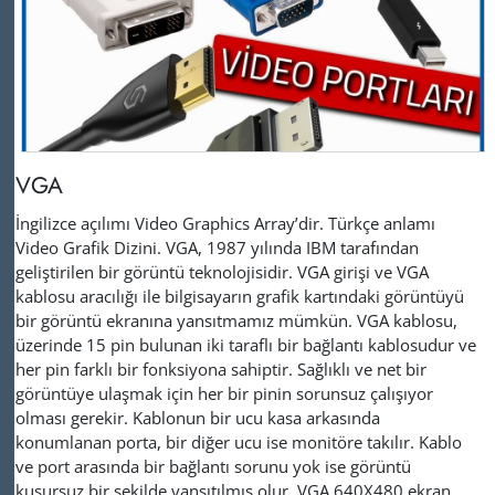
VGA
İngilizce açılımı
Video Graphics Array’dir
. Türkçe anlamı
Video Grafik Dizini. VGA, 1987 yılında IBM tarafından
geliştirilen bir görüntü teknolojisidir. VGA girişi ve VGA
kablosu aracılığı ile bilgisayarın grafik kartındaki görüntüyü
bir görüntü ekranına yansıtmamız mümkün. VGA kablosu,
üzerinde 15 pin bulunan iki taraflı bir bağlantı kablosudur ve
her pin farklı bir fonksiyona sahiptir. Sağlıklı ve net bir
görüntüye ulaşmak için her bir pinin sorunsuz çalışıyor
olması gerekir. Kablonun bir ucu kasa arkasında
konumlanan porta, bir diğer ucu ise monitöre takılır. Kablo
ve port arasında bir bağlantı sorunu yok ise görüntü
kusursuz bir şekilde yansıtılmış olur. VGA 640X480 ekran