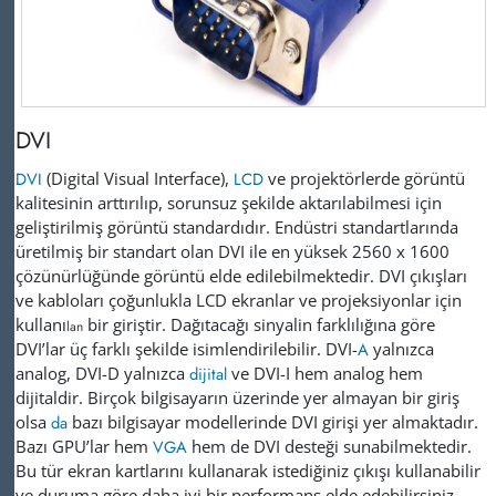
DVI
DVI
(Digital Visual Interface),
LCD
ve projektörlerde görüntü
kalitesinin arttırılıp, sorunsuz şekilde
aktarılabilmesi için
geliştirilmiş görüntü standardıdır. Endüstri standartlarında
üretilmiş bir standart olan DVI ile en yüksek 2560 x 1600
çözünürlüğünde görüntü elde edilebilmektedir. DVI çıkışları
ve kabloları çoğunlukla LCD ekranlar ve projeksiyonlar için
kullanı
bir giriştir. Dağıtacağı sinyalin
farklılığına göre
lan
DVI’lar üç farklı şekilde isimlendirilebilir. DVI-
A
yalnızca
analog, DVI-D yalnızca
dijital
ve DVI-I hem analog hem
dijitaldir. Birçok bilgisayarın üzerinde yer almayan bir giriş
olsa
da
bazı bilgisayar modellerinde DVI girişi yer almaktadır.
Bazı GPU’lar hem
VGA
hem de DVI desteği sunabilmektedir.
Bu tür ekran kartlarını kullanarak istediğiniz çıkışı kullanabilir
ve duruma göre daha iyi bir performans elde edebilirsiniz.