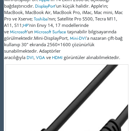
bağdaştırıcıdır.
DisplayPort
'un küçük halidir. Apple'ın;
MacBook, MacBook Air, MacBook Pro, iMac, Mac mini, Mac
Pro ve Xserve;
Toshiba
'nın; Satellite Pro S500, Tecra M11,
A11, S11;
HP
'nin Envy 14, 17 modellerinde
ve
Microsoft
'un
Microsoft Surface
taşınabilir bilgisayarında
görülmektedir.
Mini-DisplayPort,
Mini-DVI
'a nazaran çift-bağ
kullanıp 30" ekranda 2560×1600 çözünürlük
sunabilmektedir. Adaptörler
aracılığıyla
DVI
,
VGA
ve
HDMI
görüntüler alınabilmektedir.