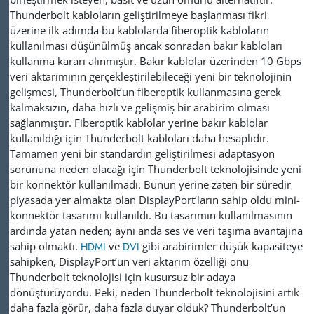
Thunderbolt kabloların geliştirilmeye başlanması fikri
üzerine ilk adımda bu kablolarda fiberoptik kabloların
kullanılması düşünülmüş ancak sonradan bakır kabloları
kullanma kararı alınmıştır. Bakır kablolar üzerinden 10 Gbps
veri aktarımının gerçekleştirilebileceği yeni bir teknolojinin
gelişmesi, Thunderbolt’un fiberoptik kullanmasına gerek
kalmaksızın, daha hızlı ve gelişmiş bir arabirim olması
sağlanmıştır. Fiberoptik kablolar yerine bakır kablolar
kullanıldığı için Thunderbolt kabloları daha hesaplıdır.
Tamamen yeni bir standardın geliştirilmesi adaptasyon
sorununa neden olacağı için Thunderbolt teknolojisinde yeni
bir konnektör kullanılmadı. Bunun yerine zaten bir süredir
piyasada yer almakta olan DisplayPort’ların sahip oldu mini-
konnektör tasarımı kullanıldı. Bu tasarımın kullanılmasının
ardında yatan neden; aynı anda ses ve veri taşıma avantajına
sahip olmaktı.
HDMI
ve
DVI
gibi arabirimler düşük kapasiteye
sahipken, DisplayPort’un veri aktarım özelliği onu
Thunderbolt teknolojisi için kusursuz bir adaya
dönüştürüyordu. Peki, neden Thunderbolt teknolojisini artık
daha fazla görür, daha fazla duyar olduk? Thunderbolt’un