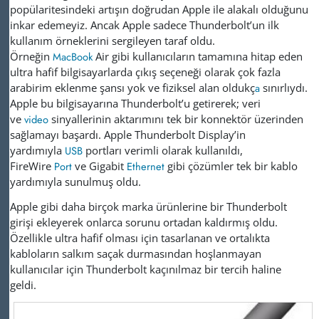
popülaritesindeki artışın doğrudan Apple ile alakalı olduğunu
inkar edemeyiz. Ancak Apple sadece Thunderbolt’un ilk
kullanım örneklerini sergileyen taraf oldu.
Örneğin
MacBook
Air gibi kullanıcıların tamamına hitap eden
ultra hafif bilgisayarlarda çıkış seçeneği olarak çok fazla
arabirim eklenme şansı yok ve fiziksel alan oldukç
a
sınırlıydı.
Apple bu bilgisayarına Thunderbolt’u getirerek; veri
ve
video
sinyallerinin aktarımını tek bir konnektör üzerinden
sağlamayı başardı. Apple Thunderbolt Display’in
yardımıyla
USB
portları verimli olarak kullanıldı,
FireWire
Port
ve Gigabit
Ethernet
gibi çözümler tek bir kablo
yardımıyla sunulmuş oldu.
Apple gibi daha birçok marka ürünlerine bir Thunderbolt
girişi ekleyerek onlarca sorunu ortadan kaldırmış oldu.
Özellikle ultra hafif olması için tasarlanan ve ortalıkta
kabloların salkım saçak durmasından hoşlanmayan
kullanıcılar için Thunderbolt kaçınılmaz bir tercih haline
geldi.