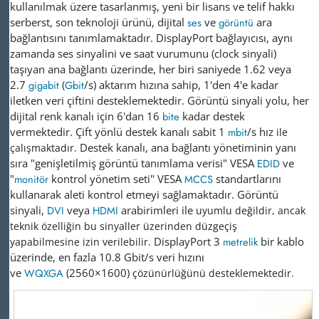
kullanılmak üzere tasarlanmış, yeni bir lisans ve telif hakkı
serberst, son teknoloji ürünü, dijital
ses
ve
görüntü
ara
bağlantısını tanımlamaktadır. DisplayPort bağlayıcısı, aynı
zamanda ses sinyalini ve saat vurumunu (clock sinyali)
taşıyan ana bağlantı üzerinde, her biri saniyede 1.62 veya
2.7
gigabit
(
Gbit
/s) aktarım hızına sahip, 1'den 4'e kadar
iletken veri çiftini desteklemektedir. Görüntü sinyali yolu, her
dijital renk kanalı için 6'dan 16
bite
kadar destek
vermektedir. Çift yönlü destek kanalı sabit 1
mbit
/s hız
ile
Destek kanalı, ana bağlantı yönetiminin yanı
çalışmaktadır.
sıra "genişletilmiş görüntü tanımlama verisi" VESA
EDID
ve
"
monitör
kontrol yönetim seti" VESA
MCCS
standartlarını
kullanarak aleti kontrol etmeyi sağlamaktadır. Görüntü
sinyali,
DVI
veya
HDMI
arabirimleri ile
uyumlu değildir, ancak
teknik özelliğin bu sinyaller üzerinden düzgeçiş
DisplayPort 3
metrelik
bir kablo
yapabilmesine izin verilebilir.
üzerinde, en fazla 10.8 Gbit/s veri hızını
ve
WQXGA
(2560×1600)
çözünürlüğünü desteklemektedir.