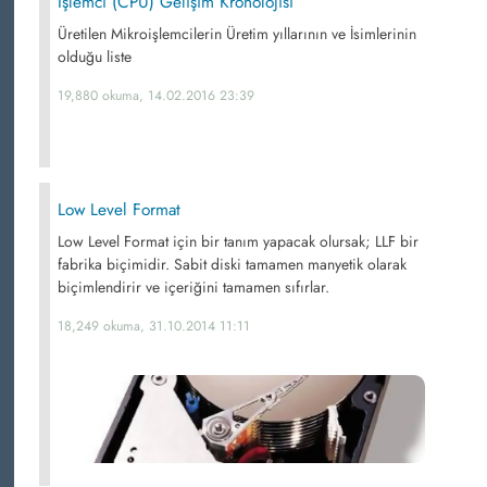
İşlemci (CPU) Gelişim Kronolojisi
Üretilen Mikroişlemcilerin Üretim yıllarının ve İsimlerinin
olduğu liste
19,880 okuma, 14.02.2016 23:39
Low Level Format
Low Level Format için bir tanım yapacak olursak; LLF bir
fabrika biçimidir. Sabit diski tamamen manyetik olarak
biçimlendirir ve içeriğini tamamen sıfırlar.
18,249 okuma, 31.10.2014 11:11