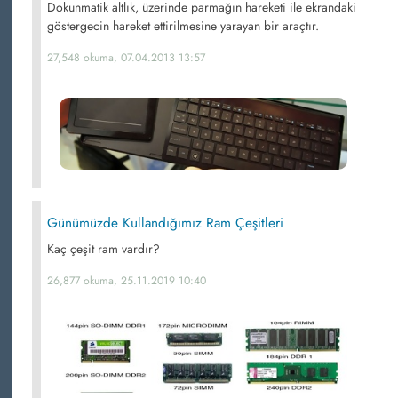
Dokunmatik altlık, üzerinde parmağın hareketi ile ekrandaki
göstergecin hareket ettirilmesine yarayan bir araçtır.
27,548 okuma, 07.04.2013 13:57
Günümüzde Kullandığımız Ram Çeşitleri
Kaç çeşit ram vardır?
26,877 okuma, 25.11.2019 10:40