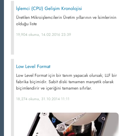
İşlemci (CPU) Gelişim Kronolojisi
Üretilen Mikroişlemcilerin Üretim yıllarının ve İsimlerinin
olduğu liste
19,904 okuma, 14.02.2016 23:39
Low Level Format
Low Level Format için bir tanım yapacak olursak; LLF bir
fabrika biçimidir. Sabit diski tamamen manyetik olarak
biçimlendirir ve içeriğini tamamen sıfırlar.
18,274 okuma, 31.10.2014 11:11