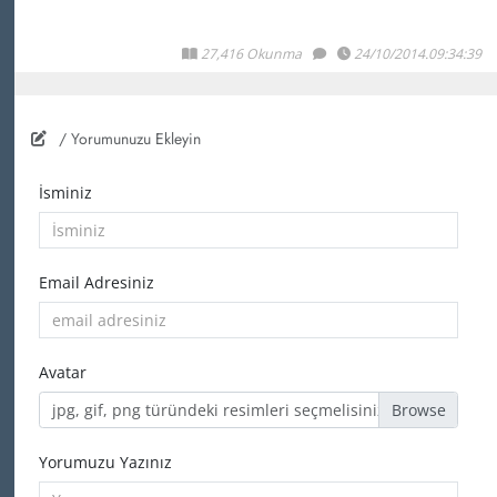
27,416 Okunma
24/10/2014.09:34:39
/ Yorumunuzu Ekleyin
İsminiz
Email Adresiniz
Avatar
jpg, gif, png türündeki resimleri seçmelisiniz
Yorumuzu Yazınız