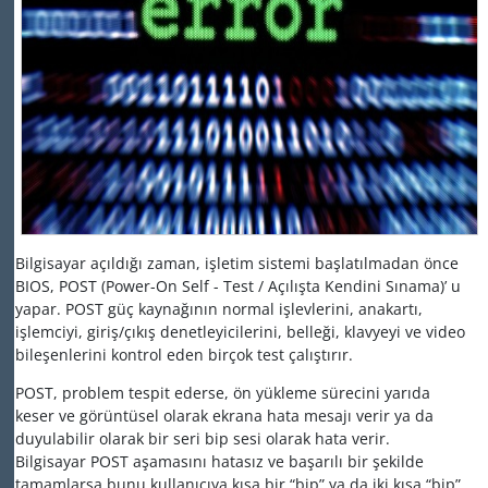
Bilgisayar açıldığı zaman, işletim sistemi başlatılmadan önce
BIOS, POST (Power-On Self - Test / Açılışta Kendini Sınama)’ u
yapar. POST güç kaynağının normal işlevlerini, anakartı,
işlemciyi, giriş/çıkış denetleyicilerini, belleği, klavyeyi ve video
bileşenlerini kontrol eden birçok test çalıştırır.
POST, problem tespit ederse, ön yükleme sürecini yarıda
keser ve görüntüsel olarak ekrana hata mesajı verir ya da
duyulabilir olarak bir seri bip sesi olarak hata verir.
Bilgisayar POST aşamasını hatasız ve başarılı bir şekilde
tamamlarsa bunu kullanıcıya kısa bir “bip” ya da iki kısa “bip”