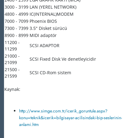
3000 - 3199
LAN (YEREL NETWORK)
4800 - 4999
IC(INTERNAL)MODEM
7000 - 7099
Phoenix BIOS
7300 - 7399
3.5" Disket sürücü
8900 - 8999
MIDI adaptör
11200 -
SCSI ADAPTOR
11299
21000 -
SCSI Fixed Disk Ve denetleyicidir
21099
21500 -
SCSI CD-Rom sistem
21599
Kaynak:
http://www.simge.com.tr/icerik_goruntule.aspx?
konu=teknik&icerik=bilgisayar-acilisindaki-bip-seslerinin-
anlami.htm