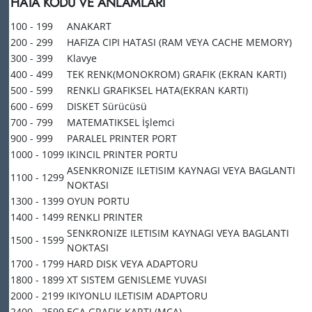
HATA KODU VE ANLAMLARI
100 - 199
ANAKART
200 - 299
HAFIZA CIPI HATASI (RAM VEYA CACHE MEMORY)
300 - 399
Klavye
400 - 499
TEK RENK(MONOKROM) GRAFIK (EKRAN KARTI)
500 - 599
RENKLI GRAFIKSEL HATA(EKRAN KARTI)
600 - 699
DISKET Sürücüsü
700 - 799
MATEMATIKSEL İşlemci
900 - 999
PARALEL PRINTER PORT
1000 - 1099
IKINCIL PRINTER PORTU
ASENKRONIZE ILETISIM KAYNAGI VEYA BAGLANTI
1100 - 1299
NOKTASI
1300 - 1399
OYUN PORTU
1400 - 1499
RENKLI PRINTER
SENKRONIZE ILETISIM KAYNAGI VEYA BAGLANTI
1500 - 1599
NOKTASI
1700 - 1799
HARD DISK VEYA ADAPTORU
1800 - 1899
XT SISTEM GENISLEME YUVASI
2000 - 2199
IKIYONLU ILETISIM ADAPTORU
2400 - 2599
EGA GRAFIK KARTI (MCA)