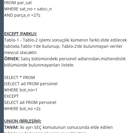
FROM par_sat
WHERE sat_no = satıcı_n
AND parça_n =27);
EXCEPT (FARKLI):
Tablo-1 - Tablo-2 işlemi sonuç(iki kümenin farki) elde edilecek
tabloda,Tablo-1’de bulunup, Tablo-2’de bulunmayan veriler
mevcut olacaktir.
ÖRNEK:
Satış bölümündeki personel adlarından,mühendislik
bölümünde bulunmayanları listele.
SELECT * FROM
(SELECT ad FROM personel
WHERE bol_no=1
EXCEPT
SELECT ad FROM personel
WHERE bol_no =2);
UNION (BİRLEŞİM):
TANIM:
İki ayrı SEÇ komutunun sonucunda elde edilen