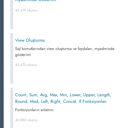
43,379 okuma,
View Oluşturma
Sql komutlarından view oluşturma ve faydaları, myadminde
gösterimi
42,572 okuma,
Count, Sum, Avg, Max, Mın, Lower, Upper, Length,
Round, Mod, Left, Rıght, Concat, If Fonksiyonları
Fonksiyonların anlatımı
40,880 okuma,