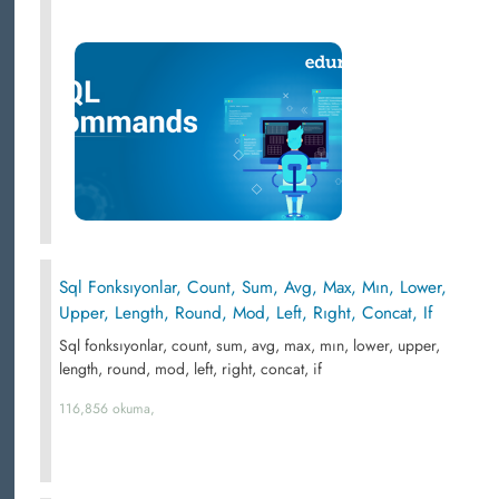
Sql Fonksıyonlar, Count, Sum, Avg, Max, Mın, Lower,
Upper, Length, Round, Mod, Left, Rıght, Concat, If
Sql fonksıyonlar, count, sum, avg, max, mın, lower, upper,
length, round, mod, left, right, concat, if
116,856 okuma,