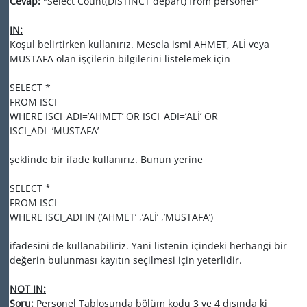
Cevap:
"Select Count(DISTINCT depart) from personel"
IN:
Koşul belirtirken kullanırız. Mesela ismi AHMET, ALİ veya
MUSTAFA olan işçilerin bilgilerini listelemek için
SELECT *
FROM ISCI
WHERE ISCI_ADI=’AHMET’ OR ISCI_ADI=’ALİ’ OR
ISCI_ADI=’MUSTAFA’
şeklinde bir ifade kullanırız. Bunun yerine
SELECT *
FROM ISCI
WHERE ISCI_ADI IN (’AHMET’ ,’ALİ’ ,’MUSTAFA’)
ifadesini de kullanabiliriz. Yani listenin içindeki herhangi bir
değerin bulunması kayıtın seçilmesi için yeterlidir.
NOT IN:
Soru:
Personel Tablosunda bölüm kodu 3 ve 4 dışında ki