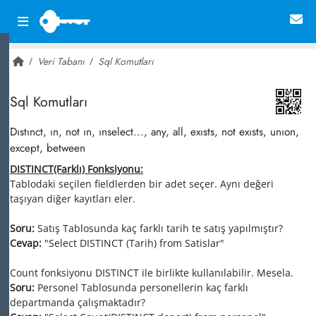
Veri Tabanı
Sql Komutları
~ 35,132
Sql Komutları
Dıstınct, ın, not ın, ınselect..., any, all, exısts, not exısts, unıon,
except, between
DISTINCT(Farklı) Fonksiyonu:
Tablodaki seçilen fieldlerden bir adet seçer. Aynı değeri
taşıyan diğer kayıtları eler.
Soru:
Satış Tablosunda kaç farklı tarih te satış yapılmıştır?
Cevap:
"Select DISTINCT (Tarih) from Satislar"
Count fonksiyonu DISTINCT ile birlikte kullanılabilir. Mesela.
Soru:
Personel Tablosunda personellerin kaç farklı
departmanda çalışmaktadır?