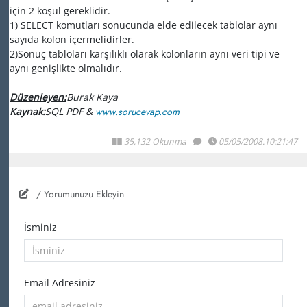
için 2 koşul gereklidir.
1) SELECT komutları sonucunda elde edilecek tablolar aynı
sayıda kolon içermelidirler.
2)Sonuç tabloları karşılıklı olarak kolonların aynı veri tipi ve
aynı genişlikte olmalıdır.
Düzenleyen:
Burak Kaya
Kaynak:
SQL PDF &
www.sorucevap.com
35,132 Okunma
05/05/2008.10:21:47
/ Yorumunuzu Ekleyin
İsminiz
Email Adresiniz