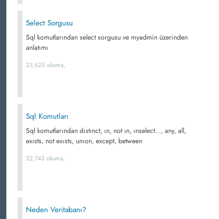
Select Sorgusu
Sql komutlarından select sorgusu ve myadmin üzerinden
anlatımı
23,625 okuma,
Sql Komutları
Sql komutlarından dıstınct, ın, not ın, ınselect..., any, all,
exısts, not exısts, unıon, except, between
22,743 okuma,
Neden Veritabanı?