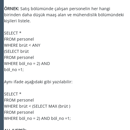
ÖRNEK:
Satış bölümünde çalışan personelin her hangi
birinden daha düşük maaş alan ve mühendislik bölümündeki
kişileri listele.
SELECT *
FROM personel
WHERE brüt < ANY
(SELECT brüt
FROM personel
WHERE böl_no = 2) AND
böl_no =1;
Aynı ifade aşağıdaki gibi yazılabilir:
SELECT *
FROM personel
WHERE brüt < (SELECT MAX (brüt )
FROM personel
WHERE böl_no = 2) AND böl_no =1;