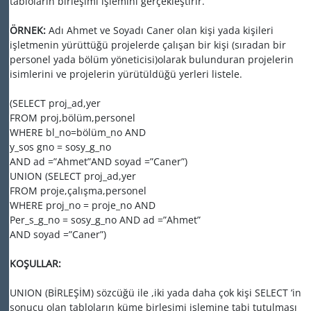
tabloların birleşimi işlemini gerçekleştirir.
ÖRNEK:
Adı Ahmet ve Soyadı Caner olan kişi yada kişileri
işletmenin yürüttüğü projelerde çalışan bir kişi (sıradan bir
personel yada bölüm yöneticisi)olarak bulunduran projelerin
isimlerini ve projelerin yürütüldüğü yerleri listele.
(SELECT proj_ad,yer
FROM proj,bölüm,personel
WHERE bl_no=bölüm_no AND
y_sos gno = sosy_g_no
AND ad =”Ahmet”AND soyad =”Caner”)
UNION (SELECT proj_ad,yer
FROM proje,çalışma,personel
WHERE proj_no = proje_no AND
Per_s_g_no = sosy_g_no AND ad =”Ahmet”
AND soyad =”Caner”)
KOŞULLAR:
UNION (BİRLEŞİM) sözcüğü ile ,iki yada daha çok kişi SELECT ’in
sonucu olan tabloların küme birleşimi işlemine tabi tutulması