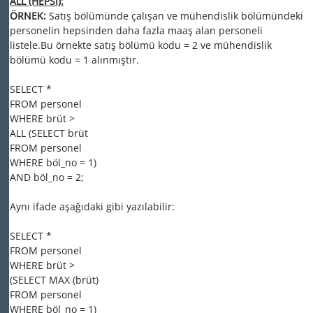
ALL (HEPSİ):
ÖRNEK:
Satış bölümünde çalışan ve mühendislik bölümündeki
personelin hepsinden daha fazla maaş alan personeli
listele.Bu örnekte satış bölümü kodu = 2 ve mühendislik
bölümü kodu = 1 alınmıştır.
SELECT *
FROM personel
WHERE brüt >
ALL (SELECT brüt
FROM personel
WHERE böl_no = 1)
AND böl_no = 2;
Aynı ifade aşağıdaki gibi yazılabilir:
SELECT *
FROM personel
WHERE brüt >
(SELECT MAX (brüt)
FROM personel
WHERE böl_no = 1)