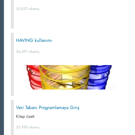
35,837 okuma,
HAVING kullanımı
34,697 okuma,
Veri Tabanı Programlamaya Giriş
Kitap özeti
33,950 okuma,