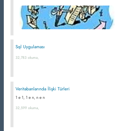
Sql Uygulaması
32,783 okuma,
Veritabanlarında İlişki Türleri
1 e 1, 1 e n, n e n
32,599 okuma,