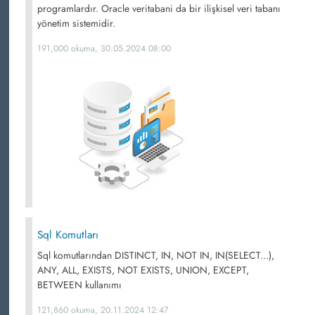
programlardır. Oracle veritabani da bir ilişkisel veri tabanı
yönetim sistemidir.
191,000 okuma, 30.05.2024 08:00
Sql Komutları
Sql komutlarından DISTINCT, IN, NOT IN, IN(SELECT...),
ANY, ALL, EXISTS, NOT EXISTS, UNION, EXCEPT,
BETWEEN kullanımı
121,860 okuma, 20.11.2024 12:47