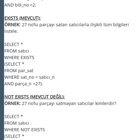
AND böl_no =2;
EXISTS (MEVCUT):
ÖRNEK:
27 no’lu parçayı satan satıcılarla ilişkili tüm bilgileri
listele.
SELECT *
FROM satıcı
WHERE EXISTS
(SELECT *
FROM par_sat
WHERE sat_no = satıcı_n
AND parça_n =27);
NOT EXISTS (MEVCUT DEĞİL):
ÖRNEK:
27 no’lu parçayı satmayan satıcılar kimlerdir?
SELECT *
FROM satıcı
WHERE NOT EXISTS
(SELECT *