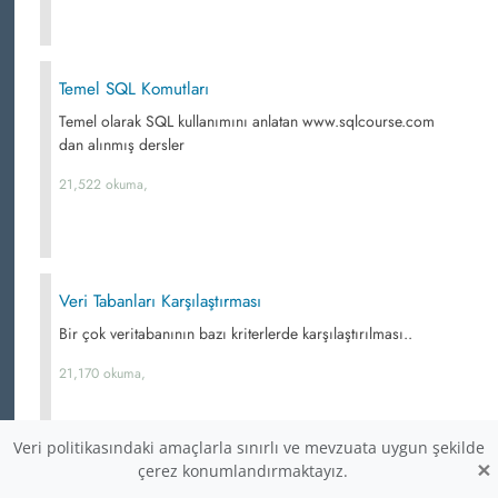
Temel SQL Komutları
Temel olarak SQL kullanımını anlatan www.sqlcourse.com
dan alınmış dersler
21,522 okuma,
Veri Tabanları Karşılaştırması
Bir çok veritabanının bazı kriterlerde karşılaştırılması..
21,170 okuma,
Veri politikasındaki amaçlarla sınırlı ve mevzuata uygun şekilde
×
çerez konumlandırmaktayız.
Sql Komutlarından Create, Drop, Alter Add, Alter