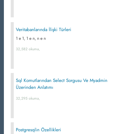
Veritabanlarında İlişki Türleri
1 e 1, 1 e n, n e n
32,582 okuma,
Sql Komutlarından Select Sorgusu Ve Myadmin
Üzerinden Anlatımı
32,295 okuma,
Postgresqlin Özellikleri