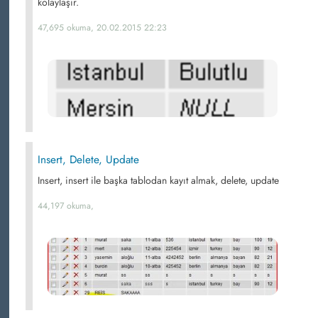
kolaylaşır.
47,695 okuma, 20.02.2015 22:23
Insert, Delete, Update
Insert, insert ile başka tablodan kayıt almak, delete, update
44,197 okuma,