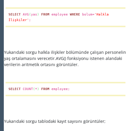
SELECT
AVG
(
yas
)
FROM
employee
WHERE
bolum=
'Halkla
İlişkiler'
;
Yukarıdaki sorgu halkla ilişkiler bölümünde çalışan personelin
yaş ortalamasını verecetir.AVG() fonksiyonu istenen alandaki
verilerin aritmetik ortasını görüntüler.
SELECT
COUNT
(
*
)
FROM
employee;
Yukarıdaki sorgu tablodaki kayıt sayısını görüntüler;