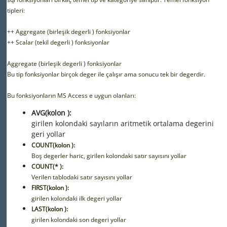
tipleri:
++ Aggregate (birleşik degerli ) fonksiyonlar
++ Scalar (tekil degerli ) fonksiyonlar
Aggregate (birleşik degerli ) fonksiyonlar
Bu tip fonksiyonlar birçok deger ile çalışır ama sonucu tek bir degerdir.
Bu fonksiyonların MS Access e uygun olanları:
AVG(kolon ):
girilen kolondaki sayıların aritmetik ortalama degerini
geri yollar
COUNT(kolon ):
Boş degerler haric, girilen kolondaki satır sayısını yollar
COUNT(* ):
Verilen tablodaki satır sayısını yollar
FIRST(kolon ):
girilen kolondaki ilk degeri yollar
LAST(kolon ):
girilen kolondaki son degeri yollar