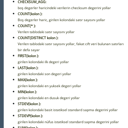
CHECKSUM_AGG:
boş degerler haricindeki verilerin checksum degerini yollar
COUNT(kolon ):
Boş degerler haric, girilen kolondaki satır sayısını yollar
COUNT(* ):
Verilen tablodaki satır sayısını yollar
COUNT(DISTINCT kolon ):
Verilen tablodaki satır sayısını yollar, fakat cift veri bulunan satırları
bir defa sayar
FIRST(kolon ):
girilen kolondaki ilk degeri yollar
LAST(kolon ):
girilen kolondaki son degeri yollar
MAX(kolon ):
girilen kolondaki en yuksek degeri yollar
MIN(kolon ):
girilen kolondaki en dusuk degeri yollar
STDEV(kolon ):
girilen kolondaki basit istatiksel standard sapma degerini yollar
STDEVP(kolon ):
girilen kolondaki nüfus istatiksel standard sapma degerini yollar
SUM(kolon ):