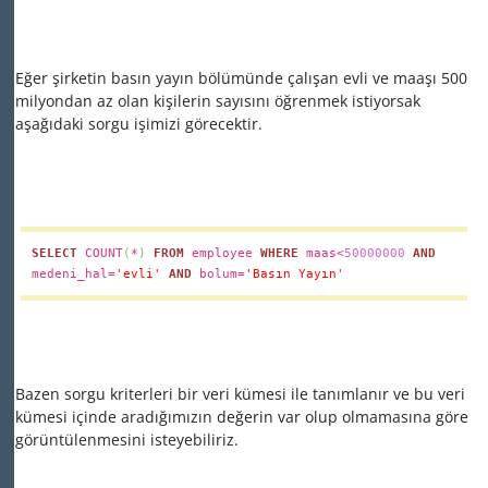
Eğer şirketin basın yayın bölümünde çalışan evli ve maaşı 500
milyondan az olan kişilerin sayısını öğrenmek istiyorsak
aşağıdaki sorgu işimizi görecektir.
SELECT
COUNT
(
*
)
FROM
employee
WHERE
maas<
50000000
AND
medeni_hal=
'evli'
AND
bolum=
'Basın Yayın'
Bazen sorgu kriterleri bir veri kümesi ile tanımlanır ve bu veri
kümesi içinde aradığımızın değerin var olup olmamasına göre
görüntülenmesini isteyebiliriz.