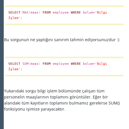
SELECT
MAX
(
maas
)
FROM
employee
WHERE
bolum=
'Bilgi
İşlem'
;
Bu sorgunun ne yaptığını sanırım tahmin ediyorsunuzdur :)
SELECT
SUM
(
maas
)
FROM
employee
WHERE
bolum=
'Bilgi
İşlem'
;
Yukarıdaki sorgu bilgi işlem bölümünde çalışan tüm
personelin maaşlarının toplamını görüntüler. Eğer bir
alandaki tüm kayıtların toplamını bulmamız gerekirse SUM()
fonksiyonu işimize yarayacaktır.