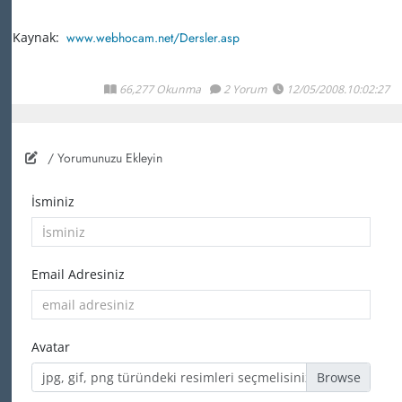
Kaynak:
www.webhocam.net/Dersler.asp
66,277 Okunma
2 Yorum
12/05/2008.10:02:27
/ Yorumunuzu Ekleyin
İsminiz
Email Adresiniz
Avatar
jpg, gif, png türündeki resimleri seçmelisiniz