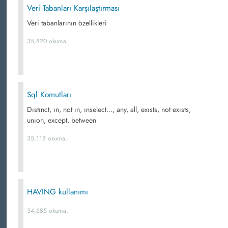
Veri Tabanları Karşılaştırması
Veri tabanlarının özellikleri
35,820 okuma,
Sql Komutları
Dıstınct, ın, not ın, ınselect..., any, all, exısts, not exısts,
unıon, except, between
35,118 okuma,
HAVING kullanımı
34,685 okuma,