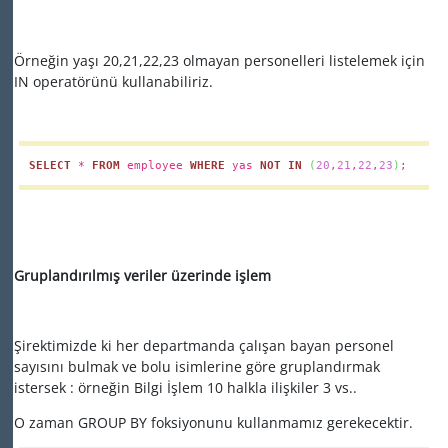
Örneğin yaşı 20,21,22,23 olmayan personelleri listelemek için
IN operatörünü kullanabiliriz.
SELECT
*
FROM
employee
WHERE
yas
NOT
IN
(
20
,
21
,
22
,
23
)
;
Gruplandırılmış veriler üzerinde işlem
Şirektimizde ki her departmanda çalışan bayan personel
sayısını bulmak ve bolu isimlerine göre gruplandırmak
istersek : örneğin Bilgi İşlem 10 halkla ilişkiler 3 vs..
O zaman GROUP BY foksiyonunu kullanmamız gerekecektir.