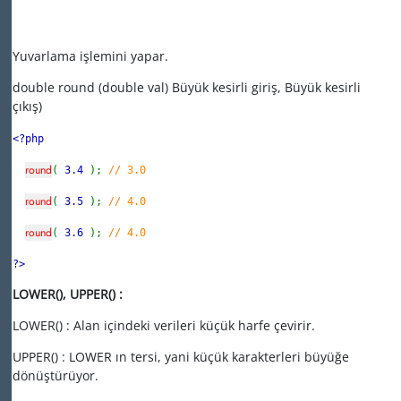
Yuvarlama işlemini yapar.
double round (double val) Büyük kesirli giriş, Büyük kesirli
çıkış)
<?php
round
(
3.4
);
// 3.0
round
(
3.5
);
// 4.0
round
(
3.6
);
// 4.0
?>
LOWER(), UPPER() :
LOWER() : Alan içindeki verileri küçük harfe çevirir.
UPPER() : LOWER ın tersi, yani küçük karakterleri büyüğe
dönüştürüyor.