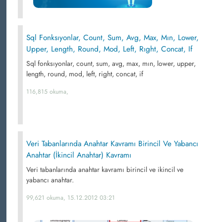
Sql Fonksıyonlar, Count, Sum, Avg, Max, Mın, Lower,
Upper, Length, Round, Mod, Left, Rıght, Concat, If
Sql fonksıyonlar, count, sum, avg, max, mın, lower, upper,
length, round, mod, left, right, concat, if
116,815 okuma,
Veri Tabanlarında Anahtar Kavramı Birincil Ve Yabancı
Anahtar (İkincil Anahtar) Kavramı
Veri tabanlarında anahtar kavramı birincil ve ikincil ve
yabancı anahtar.
99,621 okuma, 15.12.2012 03:21