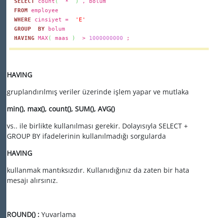
SELECT
count
(
*
)
, bolum
FROM
employee
WHERE
cinsiyet =
'E'
GROUP
BY
bolum
HAVING
MAX
(
maas
)
>
1000000000
;
HAVING
gruplandırılmış veriler üzerinde işlem yapar ve mutlaka
min(), max(), count(), SUM(), AVG()
vs.. ile birlikte kullanılması gerekir. Dolayısıyla SELECT +
GROUP BY ifadelerinin kullanılmadığı sorgularda
HAVING
kullanmak mantıksızdır. Kullanıdığınız da zaten bir hata
mesajı alırsınız.
ROUND() :
Yuvarlama