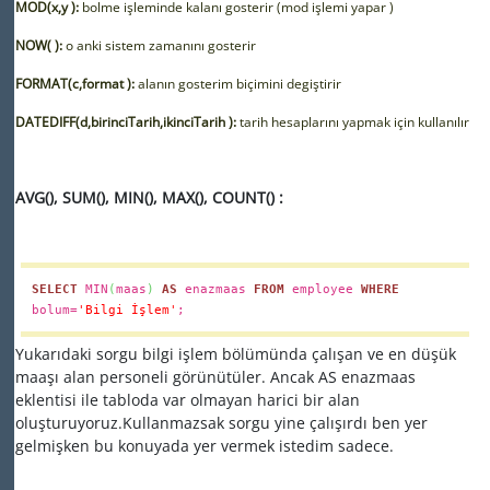
MOD(x,y ):
bolme işleminde kalanı gosterir (mod işlemi yapar )
NOW( ):
o anki sistem zamanını gosterir
FORMAT(c,format ):
alanın gosterim biçimini degiştirir
DATEDIFF(d,birinciTarih,ikinciTarih ):
tarih hesaplarını yapmak için kullanılır
AVG(), SUM(), MIN(), MAX(), COUNT() :
SELECT
MIN
(
maas
)
AS
enazmaas
FROM
employee
WHERE
bolum=
'Bilgi İşlem'
;
Yukarıdaki sorgu bilgi işlem bölümünda çalışan ve en düşük
maaşı alan personeli görünütüler. Ancak AS enazmaas
eklentisi ile tabloda var olmayan harici bir alan
oluşturuyoruz.Kullanmazsak sorgu yine çalışırdı ben yer
gelmişken bu konuyada yer vermek istedim sadece.