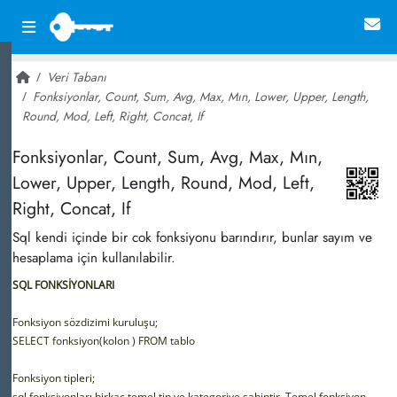
Veri Tabanı
Fonksiyonlar, Count, Sum, Avg, Max, Mın, Lower, Upper, Length,
Round, Mod, Left, Right, Concat, If
~ 66,277
Fonksiyonlar, Count, Sum, Avg, Max, Mın,
Lower, Upper, Length, Round, Mod, Left,
Right, Concat, If
Sql kendi içinde bir cok fonksiyonu barındırır, bunlar sayım ve
hesaplama için kullanılabilir.
SQL FONKSİYONLARI
Fonksiyon sözdizimi kuruluşu;
SELECT fonksiyon(kolon ) FROM tablo
Fonksiyon tipleri;
sql fonksiyonları birkaç temel tip ve kategoriye sahiptir. Temel fonksiyon