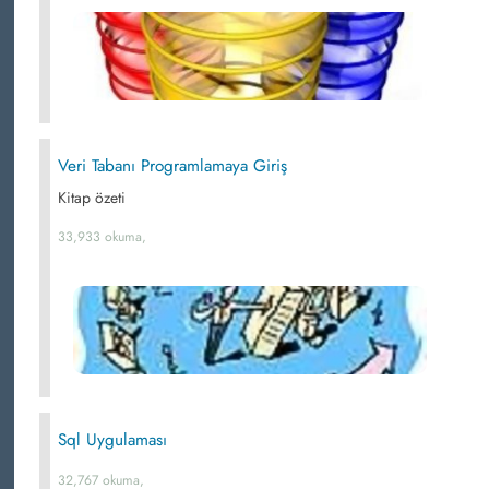
Veri Tabanı Programlamaya Giriş
Kitap özeti
33,933 okuma,
Sql Uygulaması
32,767 okuma,