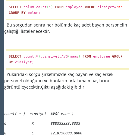
SELECT
bolum,count
(
*
)
FROM
employee
WHERE
cinsiyet=
'K'
GROUP
BY
bolum;
Bu sorgudan sonra her bölümde kaç adet bayan personelin
çalıştığı listelenecektir.
SELECT
count
(
*
)
,cinsiyet,AVG
(
maas
)
FROM
employee
GROUP
BY
cinsiyet;
Yukarıdaki sorgu şirketimizde kaç bayan ve kaç erkek
personel olduğunu ve bunların ortalama maaşlarını
görüntüleyecektir.Çıktı aşağıdaki gibidir.
count( * )  cinsiyet  AVG( maas )  
6            K        888333333.3333 
8            E        1218750000.0000