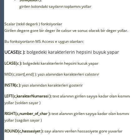
girilen kolondaki sayıların toplamını yollar
Scalar (tekil degerli ) fonksiyonlar
Girilen degere gore bir deger ile calısır ve sonuc olarak bir deger yollar.
Bu fonksiyonların MS Access e uygun olanları:
UCASE(c ):
bolgedeki karakterlerin hepsini buyuk yapar
LCASE(c ):
bolgedeki karakterlerin hepsini kucuk yapar
MID(c,start[,end] ): yazı alanından karakterleri calıstırır
INSTR(c ):
yazı alanından karakterleri gosterir
LEFT(c,karakterNumarasi ):
text alanının girilen sayıya kadar olan kısmını
yollar (soldan sayar )
RIGHT(c,number_of_char ):
text alanının girilen sayıya kadar olan kısmını
yollar (sagdan sayar )
ROUND(c,hassasiyet ):
sayı alanını verilen hassasiyete gore yuvarlar