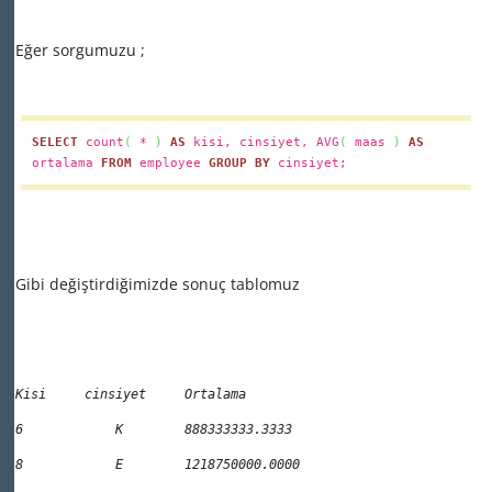
Eğer sorgumuzu ;
SELECT
count
(
*
)
AS
kisi, cinsiyet, AVG
(
maas
)
AS
ortalama
FROM
employee
GROUP
BY
cinsiyet;
Gibi değiştirdiğimizde sonuç tablomuz
Kisi     cinsiyet     Ortalama  
6            K        888333333.3333 
8            E        1218750000.0000