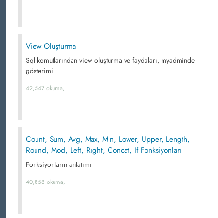
View Oluşturma
Sql komutlarından view oluşturma ve faydaları, myadminde
gösterimi
42,547 okuma,
Count, Sum, Avg, Max, Mın, Lower, Upper, Length,
Round, Mod, Left, Rıght, Concat, If Fonksiyonları
Fonksiyonların anlatımı
40,858 okuma,