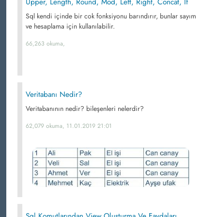
Upper, Length, Round, Mod, Left, Right, Concat, If
Sql kendi içinde bir cok fonksiyonu barındırır, bunlar sayım
ve hesaplama için kullanılabilir.
66,263 okuma,
Veritabanı Nedir?
Veritabanının nedir? bileşenleri nelerdir?
62,079 okuma, 11.01.2019 21:01
Sql Komutlarından View Oluşturma Ve Faydaları,