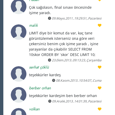
Çok sağolasın, final sınavı öncesinde
işime yaradı.
09.Mayıs.2011..19:29:51,.Pazartesi
malik
LIMIT diye bir komut da var, kaç tane
görüntülemek isterseniz ona göre veri
çekersiniz benim çok işime yaradı , işine
yarayanlar da çıkabilir SELECT FROM
10skor ORDER BY `skor` DESC LIMIT 10;
23.Ekim.2013..09:13:23,.Çarşamba
serhat çöklü
teşekkürler kardeş
08.Kasım.2013..10:54:07,.Cuma
berber orhan
teşekkürler kardeşim ben berber orhan
09.Aralık.2013..14:01:39,.Pazartesi
volkan