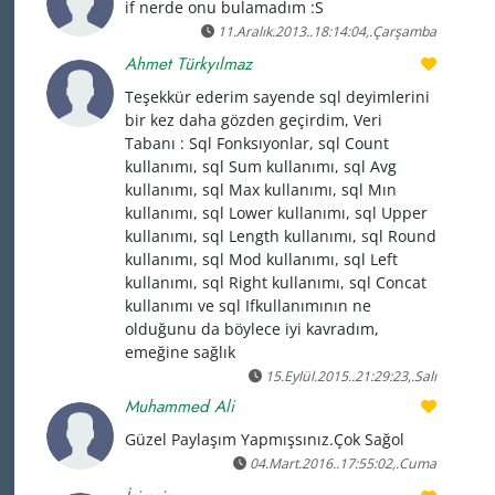
if nerde onu bulamadım :S
11.Aralık.2013..18:14:04,.Çarşamba
Ahmet Türkyılmaz
Teşekkür ederim sayende sql deyimlerini
bir kez daha gözden geçirdim, Veri
Tabanı : Sql Fonksıyonlar, sql Count
kullanımı, sql Sum kullanımı, sql Avg
kullanımı, sql Max kullanımı, sql Mın
kullanımı, sql Lower kullanımı, sql Upper
kullanımı, sql Length kullanımı, sql Round
kullanımı, sql Mod kullanımı, sql Left
kullanımı, sql Right kullanımı, sql Concat
kullanımı ve sql Ifkullanımının ne
olduğunu da böylece iyi kavradım,
emeğine sağlık
15.Eylül.2015..21:29:23,.Salı
Muhammed Ali
Güzel Paylaşım Yapmışsınız.Çok Sağol
04.Mart.2016..17:55:02,.Cuma