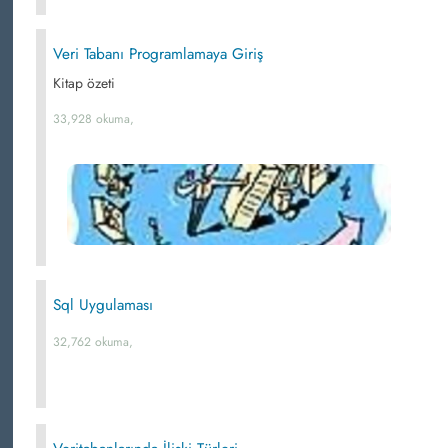
Veri Tabanı Programlamaya Giriş
Kitap özeti
33,928 okuma,
Sql Uygulaması
32,762 okuma,