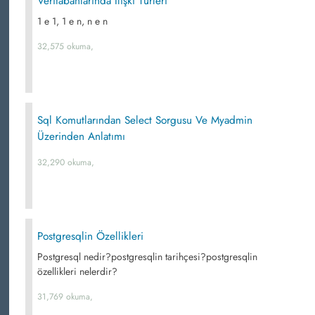
Veritabanlarında İlişki Türleri
1 e 1, 1 e n, n e n
32,575 okuma,
Sql Komutlarından Select Sorgusu Ve Myadmin
Üzerinden Anlatımı
32,290 okuma,
Postgresqlin Özellikleri
Postgresql nedir?postgresqlin tarihçesi?postgresqlin
özellikleri nelerdir?
31,769 okuma,