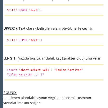
SELECT
LOWER
(
'text
'
)
;
UPPER( ):
Text olarak belirtilen alanı büyük harfe çevirir.
SELECT
UPPER
(
'text
'
)
;
LENGTH:
Yazıda boşluklar dahil, kaç karakter olduğunu verir.
lenght
(
'ahmet mehmet veli'
)
"Toplam Karakter"
Toplam Karakter ...
17
ROUND:
Belirlenen alandaki sayının virgülden sonraki kısmının
yuvarlatılmasını sağlar.