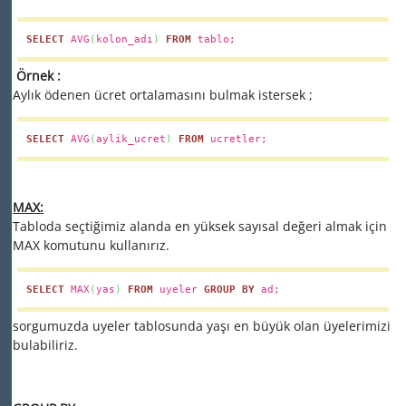
SELECT
AVG
(
kolon_adı
)
FROM
tablo;
Örnek :
Aylık ödenen ücret ortalamasını bulmak istersek ;
SELECT
AVG
(
aylik_ucret
)
FROM
ucretler;
MAX:
Tabloda seçtiğimiz alanda en yüksek sayısal değeri almak için
MAX komutunu kullanırız.
SELECT
MAX
(
yas
)
FROM
uyeler
GROUP
BY
ad;
sorgumuzda uyeler tablosunda yaşı en büyük olan üyelerimizi
bulabiliriz.