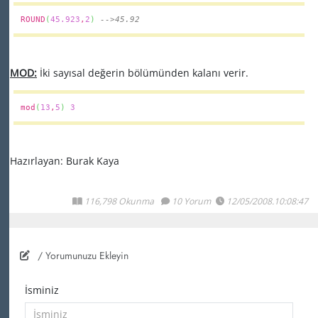
ROUND
(
45.923
,
2
)
-->45.92
MOD:
İki sayısal değerin bölümünden kalanı verir.
mod
(
13
,
5
)
3
Hazırlayan: Burak Kaya
116,798 Okunma
10 Yorum
12/05/2008.10:08:47
/ Yorumunuzu Ekleyin
İsminiz