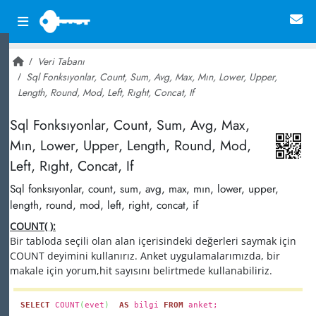
Veri Tabanı
Sql Fonksıyonlar, Count, Sum, Avg, Max, Mın, Lower, Upper,
Length, Round, Mod, Left, Rıght, Concat, If
~ 116,798
Sql Fonksıyonlar, Count, Sum, Avg, Max,
Mın, Lower, Upper, Length, Round, Mod,
Left, Rıght, Concat, If
Sql fonksıyonlar, count, sum, avg, max, mın, lower, upper,
length, round, mod, left, right, concat, if
COUNT( ):
Bir tabloda seçili olan alan içerisindeki değerleri saymak için
COUNT deyimini kullanırız. Anket uygulamalarımızda, bir
makale için yorum,hit sayısını belirtmede kullanabiliriz.
SELECT
COUNT
(
evet
)
AS
bilgi
FROM
anket;