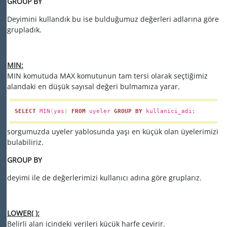
GROUP BY
Deyimini kullandık bu ise bulduğumuz değerleri adlarına göre
grupladık.
MIN:
MIN komutuda MAX komutunun tam tersi olarak seçtiğimiz
alandaki en düşük sayısal değeri bulmamıza yarar.
SELECT
MIN
(
yas
)
FROM
uyeler
GROUP
BY
kullanici_adi;
sorgumuzda uyeler yablosunda yaşı en küçük olan üyelerimizi
bulabiliriz.
GROUP BY
deyimi ile de değerlerimizi kullanıcı adına göre gruplarız.
LOWER( ):
Belirli alan içindeki verileri küçük harfe çevirir.