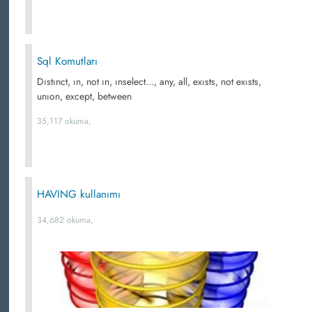
Sql Komutları
Dıstınct, ın, not ın, ınselect..., any, all, exısts, not exısts,
unıon, except, between
35,117 okuma,
HAVING kullanımı
34,682 okuma,