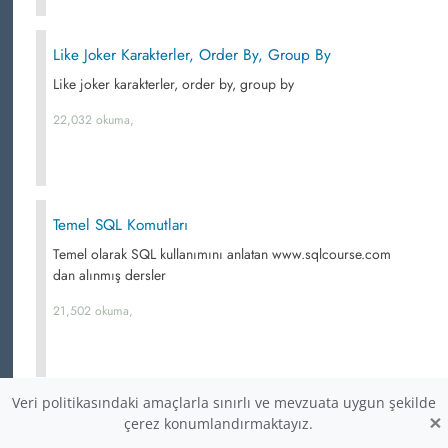
Like Joker Karakterler, Order By, Group By
Like joker karakterler, order by, group by
22,032 okuma,
Temel SQL Komutları
Temel olarak SQL kullanımını anlatan www.sqlcourse.com
dan alınmış dersler
21,502 okuma,
Veri politikasındaki amaçlarla sınırlı ve mevzuata uygun şekilde
Veri Tabanları Karşılaştırması
×
çerez konumlandırmaktayız.
Bir çok veritabanının bazı kriterlerde karşılaştırılması..