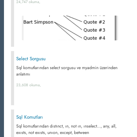
24,747 okuma,
Select Sorgusu
Sql komutlarından select sorgusu ve myadmin üzerinden
anlatımı
23,608 okuma,
Sql Komutları
Sql komutlarından dıstınct, ın, not ın, ınselect..., any, all,
exısts, not exısts, unıon, except, between