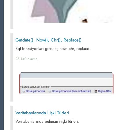
Getdate(), Now(), Chr(), Replace()
Sql fonksiyonları getdate, now, chr, replace
25,140 okuma,
Veritabanlarında İlişki Türleri
Veritabanlarında bulunan ilişki türleri.