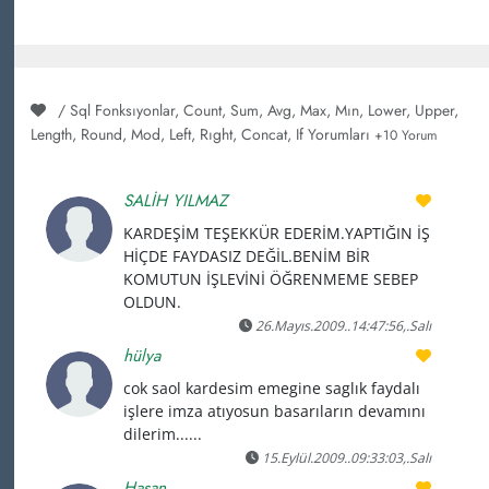
/ Sql Fonksıyonlar, Count, Sum, Avg, Max, Mın, Lower, Upper,
Length, Round, Mod, Left, Rıght, Concat, If Yorumları
+10 Yorum
SALİH YILMAZ
KARDEŞİM TEŞEKKÜR EDERİM.YAPTIĞIN İŞ
HİÇDE FAYDASIZ DEĞİL.BENİM BİR
KOMUTUN İŞLEVİNİ ÖĞRENMEME SEBEP
OLDUN.
26.Mayıs.2009..14:47:56,.Salı
hülya
cok saol kardesim emegine saglık faydalı
işlere imza atıyosun basarıların devamını
dilerim......
15.Eylül.2009..09:33:03,.Salı
Hasan