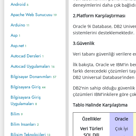
Android
deneyimlerini daha çok bağlıdı
6
Apache Web Sunucusu
19
2.Platform Karşılaştırması
Arduino
11
Oracle 9i Database, DB2 Univer
sistemlerini desteklemektedir.
Asp
1
3.Güvenlik
Asp.net
1
Veri tabanı güvenliği verilere 
Autocad Dersleri
1
İlk bakışta, Oracle ve IBM'in 
Autocad Uygulamaları
16
farklı derecedeki çözümleri taş
Bilgisayar Donanımları
DB2 Universal Database'inden da
57
Bilgisayara Giriş
44
DB2'nin sahip olduğu güvenlik 
çözümleri IBM'inkilere göre ço
Bilgisayara Giriş
Uygulamaları
8
Tablo Halinde Karşılaştıma
Bilim
9
Özellikler
Oracle
Bilim Insanları
2
Veri Türleri
Çok İyi
Bilişim Teknolojileri
SQL Dili
13