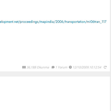
lopment.net/proceedings/mapindia/2006/transportation/mi06tran_117
36,188 Okunma
1 Yorum
12/10/2009.10:12:54