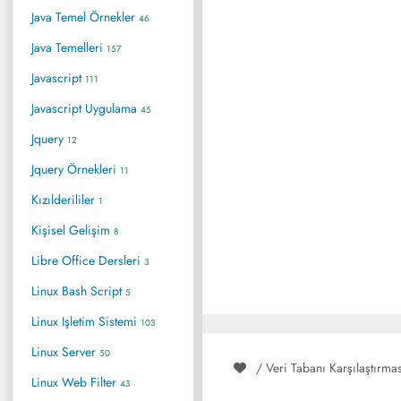
Java Temel Örnekler
46
Java Temelleri
157
Javascript
111
Javascript Uygulama
45
Jquery
12
Jquery Örnekleri
11
Kızılderililer
1
Kişisel Gelişim
8
Libre Office Dersleri
3
Linux Bash Script
5
Linux Işletim Sistemi
103
Linux Server
50
/ Veri Tabanı Karşılaştırma
Linux Web Filter
43