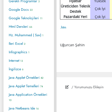
Gerekli Programlar
Fiyatlar
Yüksek
3
Üreticiden Teknik
Çok İyi
Google Docs
22
Destek
Pazardaki Yeri
Çok İyi
Google Teknolojileri
11
Html Dersleri
.htm
66
Hz. Muhammed ( Sav)
1
Ileri Excel
2
Uğurcan Şahin
Infographics
1
Internet
13
İngilizce
6
Java Applet Örnekleri
82
Java Applet Temelleri
74
/ Yorumunuzu Ekleyin
Java Application Örnekleri
10
Java Netbeans Ide
16