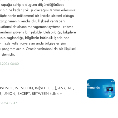
ni kapağa sahip oldugunu düşündüğünüzde
arının ne kadar çok işi olacağını tahmin edersiniz.
kütüphanenin mükemmel bir indeks sistemi oldugu
ütüphanenin kendisidir. İlişkisel veritabanı
relational database management systems - rdbms
erilerin güvenli bir şekilde tutulabildiği, bilgilere
ının saglandığı, bilgilerin bütünlük içerisinde
en fazla kullanıcıya aynı anda bilgiye erişim
 programlardır. Oracle veritabani da bir ilişkisel
sistemidir.
5.2024 08:00
ISTINCT, IN, NOT IN, IN(SELECT...), ANY, ALL,
S, UNION, EXCEPT, BETWEEN kullanımı
.2024 12:47