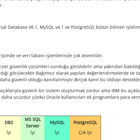
r.
sal Database v8.1, MySQL v4.1 ve PostgreSQL bütün bilinen işletim
erişimde ve veri tabanı işlemlerinde çok önemlidir.
benzer güvenlik çözümleri sunduğu görülebilir ama yakından bakıldığ
ıdığı görülecektir.Bağımsız olarak yapılan değerlendirmelerde ve öze
ha güvenli olduğu kanıtlanmıştır.Birçok kanıt bu iddiayı destekler 
açıklarıyla güvenli bir sistem oluşturmak zordur ama IBM bu açıklar
k daha ucuzdur çünkü Oracle kullanıcıları ek programlara para ver
MS SQL
DB2
MySQL
PostgreSQL
Server
İyi
İyi
İyi
Çok İyi