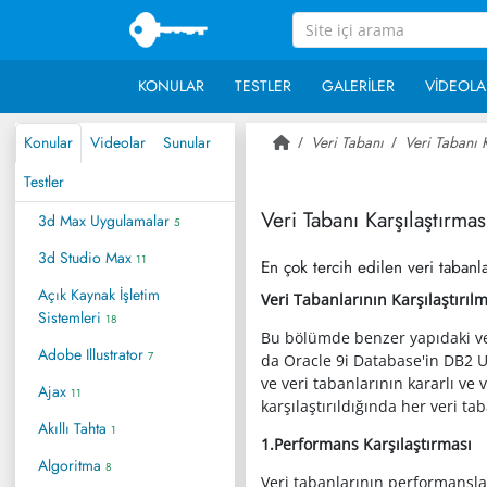
KONULAR
TESTLER
GALERILER
VIDEOLA
Konular
Videolar
Sunular
Veri Tabanı
Veri Tabanı K
Testler
Veri Tabanı Karşılaştırmas
3d Max Uygulamalar
5
3d Studio Max
11
En çok tercih edilen veri tabanlar
Açık Kaynak İşletim
Veri Tabanlarının Karşılaştırıl
Sistemleri
18
Bu bölümde benzer yapıdaki veri
Adobe Illustrator
7
da Oracle 9i Database'in DB2 U
ve veri tabanlarının kararlı ve 
Ajax
11
karşılaştırıldığında her veri ta
Akıllı Tahta
1
1.Performans Karşılaştırması
Algoritma
8
Veri tabanlarının performanslar