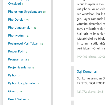
Örnekleri
bütün kitapların ay
1
kütüphane kullanıcıl
Photoshop Uygulamaları
58
Bir veritabani bir 
gibi, aynı zamanda k
Php Dersleri
97
yönetim sistemleri 
Php Uygulamaları
33
büyük miktarlardaki v
hızlı erişim imkanlar
Phpmyadmin
2
tutulabildigi ve bird
Postgresql Veri Tabanı
imkanının sağlandığı
63
veri tabanı yönetim 
Power Point
2
190,903 okuma, 30.0
Programlama
5
Proje Hazırlama
15
Sql Komutları
Python
31
Sql komutlarından D
Python Uygulamalar
EXISTS, NOT EXIST
13
Qbasic
121,772 okuma, 20.11
19
React Native
14