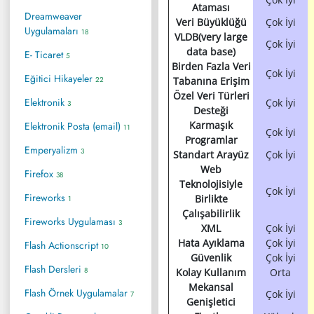
Ataması
Dreamweaver
Veri Büyüklüğü
Çok İyi
Uygulamaları
18
VLDB(very large
Çok İyi
data base)
E- Ticaret
5
Birden Fazla Veri
Çok İyi
Eğitici Hikayeler
22
Tabanına Erişim
Özel Veri Türleri
Elektronik
Çok İyi
3
Desteği
Karmaşık
Elektronik Posta (email)
11
Çok İyi
Programlar
Emperyalizm
3
Standart Arayüz
Çok İyi
Web
Firefox
38
Teknolojisiyle
Çok İyi
Fireworks
Birlikte
1
Çalışabilirlik
Fireworks Uygulaması
3
XML
Çok İyi
Hata Ayıklama
Çok İyi
Flash Actionscript
10
Güvenlik
Çok İyi
Flash Dersleri
8
Kolay Kullanım
Orta
Mekansal
Flash Örnek Uygulamalar
Çok İyi
7
Genişletici