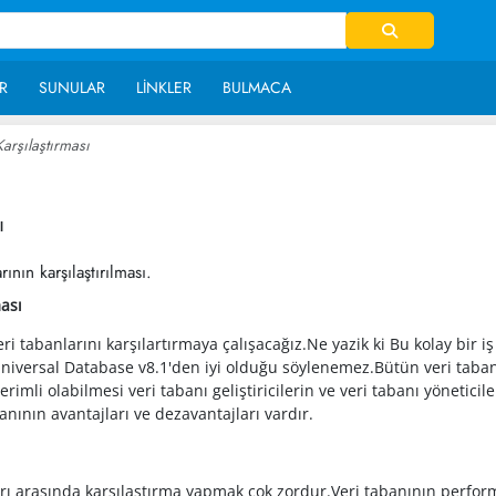
R
SUNULAR
LINKLER
BULMACA
arşılaştırması
~ 36,188
ı
ının karşılaştırılması.
ması
 tabanlarını karşılartırmaya çalışacağız.Ne yazik ki Bu kolay bir 
niversal Database v8.1'den iyi olduğu söylenemez.Bütün veri tabanla
verimli olabilmesi veri tabanı geliştiricilerin ve veri tabanı yönetici
banının avantajları ve dezavantajları vardır.
ı arasında karşılaştırma yapmak çok zordur.Veri tabanının performans