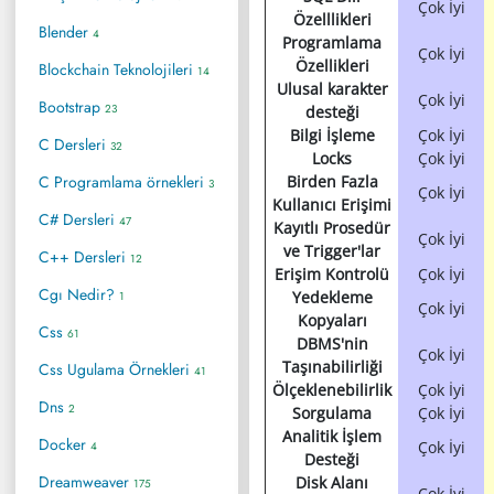
Çok İyi
Özelllikleri
Blender
4
Programlama
Çok İyi
Özellikleri
Blockchain Teknolojileri
14
Ulusal karakter
Çok İyi
Bootstrap
23
desteği
Bilgi İşleme
Çok İyi
C Dersleri
32
Locks
Çok İyi
C Programlama örnekleri
Birden Fazla
3
Çok İyi
Kullanıcı Erişimi
C# Dersleri
47
Kayıtlı Prosedür
Çok İyi
ve Trigger'lar
C++ Dersleri
12
Erişim Kontrolü
Çok İyi
Cgı Nedir?
Yedekleme
1
Çok İyi
Kopyaları
Css
61
DBMS'nin
Çok İyi
Taşınabilirliği
Css Ugulama Örnekleri
41
Ölçeklenebilirlik
Çok İyi
Dns
2
Sorgulama
Çok İyi
Analitik İşlem
Docker
Çok İyi
4
Desteği
Dreamweaver
Disk Alanı
175
Çok İyi