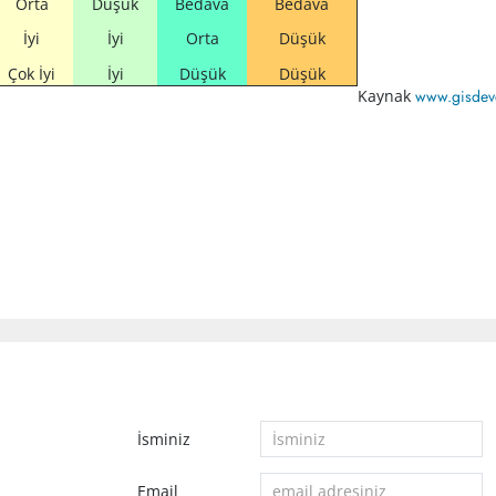
Orta
Düşük
Bedava
Bedava
İyi
İyi
Orta
Düşük
Çok İyi
İyi
Düşük
Düşük
Kaynak
www.gisdeve
İsminiz
Email