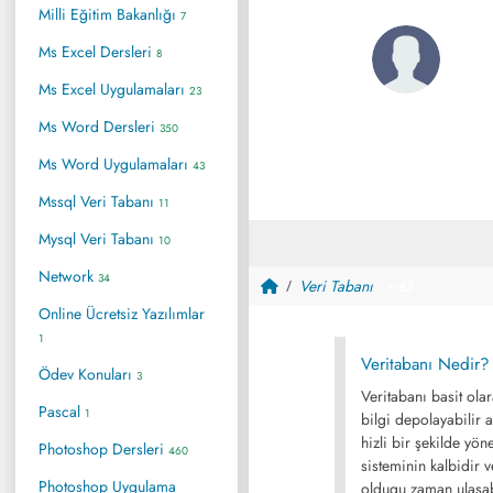
Milli Eğitim Bakanlığı
7
Ms Excel Dersleri
8
Ms Excel Uygulamaları
23
Ms Word Dersleri
350
Ms Word Uygulamaları
43
Mssql Veri Tabanı
11
Mysql Veri Tabanı
10
Network
34
Veri Tabanı
~ 63
Online Ücretsiz Yazılımlar
1
Veritabanı Nedir?
Ödev Konuları
3
Veritabanı basit ola
Pascal
1
bilgi depolayabilir 
hizli bir şekilde yön
Photoshop Dersleri
460
sisteminin kalbidir v
Photoshop Uygulama
oldugu zaman ulaşab