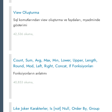
View Oluşturma
Sql komutlarından view oluşturma ve faydaları, myadminde
gösterimi
42,536 okuma,
Count, Sum, Avg, Max, Mın, Lower, Upper, Length,
Round, Mod, Left, Rıght, Concat, If Fonksiyonları
Fonksiyonların anlatımı
40,853 okuma,
Lıke Joker Karakterler, Is [not] Null, Order By, Group