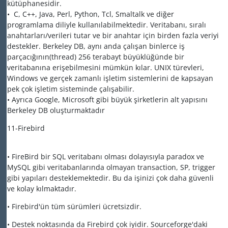
kütüphanesidir.
• C, C++, Java, Perl, Python, Tcl, Smaltalk ve diğer
programlama diliyle kullanılabilmektedir. Veritabanı, sıralı
anahtarları/verileri tutar ve bir anahtar için birden fazla veriyi
destekler. Berkeley DB, aynı anda çalışan binlerce iş
parçacığının(thread) 256 terabayt büyüklüğünde bir
veritabanına erişebilmesini mümkün kılar. UNIX türevleri,
Windows ve gerçek zamanlı işletim sistemlerini de kapsayan
pek çok işletim sisteminde çalışabilir.
• Ayrıca Google, Microsoft gibi büyük şirketlerin alt yapısını
Berkeley DB oluşturmaktadır
11-Firebird
• FireBird bir SQL veritabanı olması dolayısıyla paradox ve
MySQL gibi veritabanlarında olmayan transaction, SP, trigger
gibi yapıları desteklemektedir. Bu da işinizi çok daha güvenli
ve kolay kılmaktadır.
• Firebird'ün tüm sürümleri ücretsizdir.
• Destek noktasında da Firebird çok iyidir. Sourceforge'daki