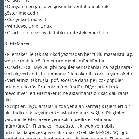
• Dünyanın en güçlü ve güvenilir veritabanı olarak
gösterilmektedir.
• Çok yüksek maliyet
• Windows, Unix, Linux
• Oracle, sınırsız sayıda tabloları desteklemektedir.
8- FileMaker
• Filemaker ile tek satır kod yazmadan her türlü masaüstü, ağ,
web ve mobile çözümler üretmeniz mümkündür.
• Oracle, SQL, MySQL gibi popüler veritabanlarına bağlanarak
veri alışverişinde bulunmanız Filemaker ile çocuk oyuncağıdır.
• Verilerinizi tek tuşla, pdf, excel ve daha pek çok popüler
ortamda dönüştürmeniz mümkündür. Diğer ortanlarda
mevcut verileri Filemaker içine aktarmanız bir kaç dakikanızı
alır.
• Scriptler, uygulamalarınızda yer alan karmaşık işlemleri bir
tıka indirerek hayatınızı kolaylaştırmanızı sağlar. Pluginler
yardımı ile Filemakere yeni köklü özellikler katmanız
mümkündür. Filemaker masaüstü, ağ, web ve mobile
ortamlarda gerçek güvenlik sunar. Özellikle MySQL, SQL gibi
veritabanlarının saldırılara maruz kaldığı ortamda Filemaker