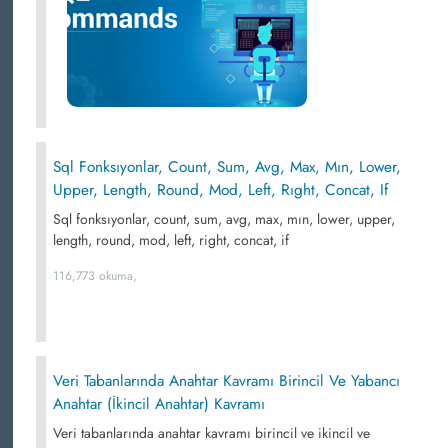
Sql Fonksıyonlar, Count, Sum, Avg, Max, Mın, Lower,
Upper, Length, Round, Mod, Left, Rıght, Concat, If
Sql fonksıyonlar, count, sum, avg, max, mın, lower, upper,
length, round, mod, left, right, concat, if
116,773 okuma,
Veri Tabanlarında Anahtar Kavramı Birincil Ve Yabancı
Anahtar (İkincil Anahtar) Kavramı
Veri tabanlarında anahtar kavramı birincil ve ikincil ve