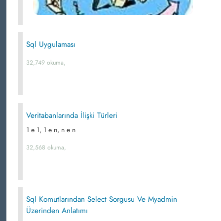
Sql Uygulaması
32,749 okuma,
Veritabanlarında İlişki Türleri
1 e 1, 1 e n, n e n
32,568 okuma,
Sql Komutlarından Select Sorgusu Ve Myadmin
Üzerinden Anlatımı