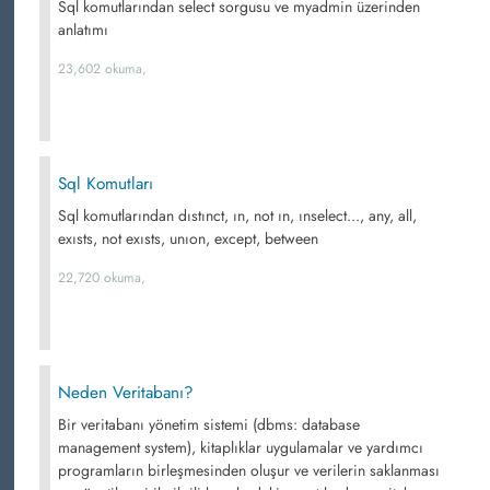
Sql komutlarından select sorgusu ve myadmin üzerinden
anlatımı
23,602 okuma,
Sql Komutları
Sql komutlarından dıstınct, ın, not ın, ınselect..., any, all,
exısts, not exısts, unıon, except, between
22,720 okuma,
Neden Veritabanı?
Bir veritabanı yönetim sistemi (dbms: database
management system), kitaplıklar uygulamalar ve yardımcı
programların birleşmesinden oluşur ve verilerin saklanması