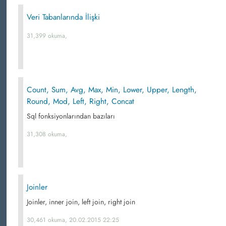
Veri Tabanlarında İlişki
31,399 okuma,
Count, Sum, Avg, Max, Min, Lower, Upper, Length,
Round, Mod, Left, Right, Concat
Sql fonksiyonlarından bazıları
31,308 okuma,
Joinler
Joinler, inner join, left join, right join
30,461 okuma, 20.02.2015 22:25