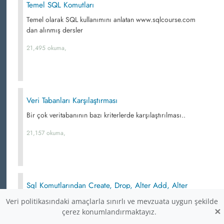
Temel SQL Komutları
Temel olarak SQL kullanımını anlatan www.sqlcourse.com
dan alınmış dersler
21,495 okuma,
Veri Tabanları Karşılaştırması
Bir çok veritabanının bazı kriterlerde karşılaştırılması..
21,157 okuma,
Sql Komutlarından Create, Drop, Alter Add, Alter
Drop, Alter Change, Alter After Komutlarının Tabloya
Veri politikasındaki amaçlarla sınırlı ve mevzuata uygun şekilde
Yada Veritabanına Uygulanması
×
çerez konumlandırmaktayız.
Sql komutları ve açıklamaları