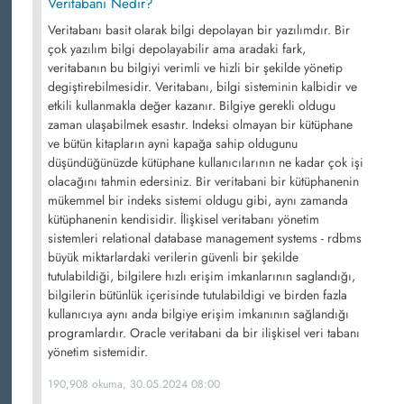
Veritabanı Nedir?
Veritabanı basit olarak bilgi depolayan bir yazılımdır. Bir
çok yazılım bilgi depolayabilir ama aradaki fark,
veritabanın bu bilgiyi verimli ve hizli bir şekilde yönetip
degiştirebilmesidir. Veritabanı, bilgi sisteminin kalbidir ve
etkili kullanmakla değer kazanır. Bilgiye gerekli oldugu
zaman ulaşabilmek esastır. Indeksi olmayan bir kütüphane
ve bütün kitapların ayni kapağa sahip oldugunu
düşündüğünüzde kütüphane kullanıcılarının ne kadar çok işi
olacağını tahmin edersiniz. Bir veritabani bir kütüphanenin
mükemmel bir indeks sistemi oldugu gibi, aynı zamanda
kütüphanenin kendisidir. İlişkisel veritabanı yönetim
sistemleri relational database management systems - rdbms
büyük miktarlardaki verilerin güvenli bir şekilde
tutulabildiği, bilgilere hızlı erişim imkanlarının saglandığı,
bilgilerin bütünlük içerisinde tutulabildigi ve birden fazla
kullanıcıya aynı anda bilgiye erişim imkanının sağlandığı
programlardır. Oracle veritabani da bir ilişkisel veri tabanı
yönetim sistemidir.
190,908 okuma, 30.05.2024 08:00