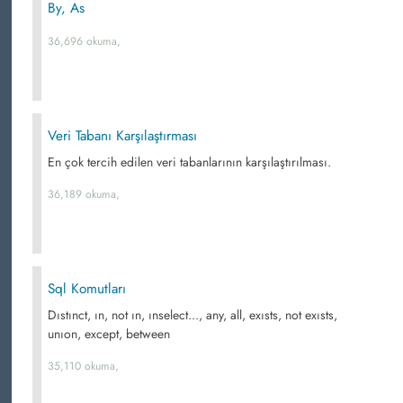
By, As
36,696 okuma,
Veri Tabanı Karşılaştırması
En çok tercih edilen veri tabanlarının karşılaştırılması.
36,189 okuma,
Sql Komutları
Dıstınct, ın, not ın, ınselect..., any, all, exısts, not exısts,
unıon, except, between
35,110 okuma,