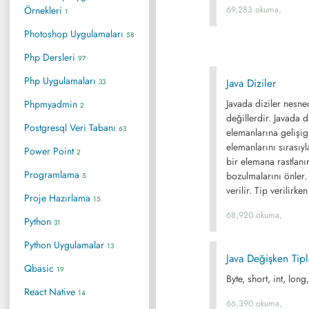
Örnekleri
69,283 okuma,
1
Photoshop Uygulamaları
58
Php Dersleri
97
Php Uygulamaları
Java Diziler
33
Javada diziler nesne
Phpmyadmin
2
değillerdir. Javada d
Postgresql Veri Tabanı
63
elemanlarına gelişig
elemanlarını sırasıy
Power Point
2
bir elemana rastlanı
Programlama
bozulmalarını önler. 
5
verilir. Tip verilirk
Proje Hazırlama
15
68,920 okuma,
Python
31
Python Uygulamalar
13
Java Değişken Tipl
Qbasic
19
Byte, short, int, lon
React Native
14
66,390 okuma,