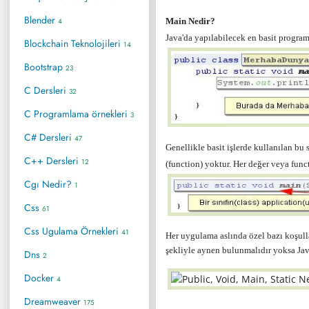
Blender
4
Main Nedir?
Java'da yapılabilecek en basit program
Blockchain Teknolojileri
14
Bootstrap
23
C Dersleri
32
C Programlama örnekleri
3
C# Dersleri
47
Genellikle basit işlerde kullanılan bu 
C++ Dersleri
12
(function) yoktur. Her değer veya functi
Cgı Nedir?
1
Css
61
Css Ugulama Örnekleri
41
Her uygulama aslında özel bazı koşullar
şekliyle aynen bulunmalıdır yoksa Jav
Dns
2
Docker
4
Dreamweaver
175