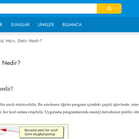
R
SUNULAR
LINKLER
BULMACA
id, Main, Static Nedir?
~ 96,102
c Nedir?
?
nedir?
ir sınıfı niteleyebilir. Bu nitelenen öğeler program içindeki çeşitli işlevlerde, örne
eki, her kod onlara erişebilir. Uygulama programlarında main() metodunun public ol