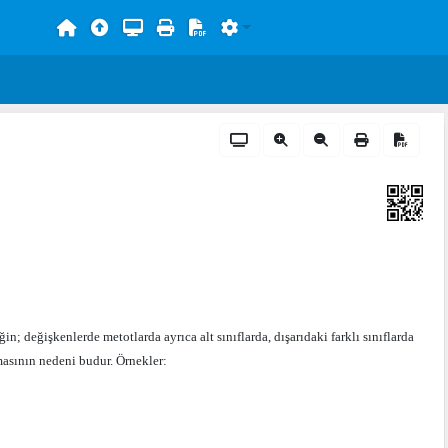
ğin; değişkenlerde metotlarda ayrıca alt sınıflarda, dışarıdaki farklı sınıflarda
masının nedeni budur. Örnekler: