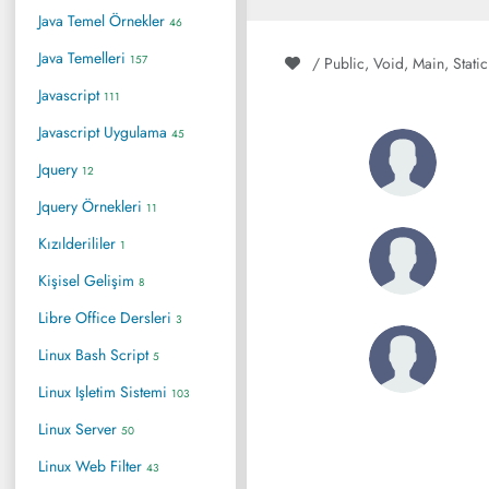
Java Temel Örnekler
46
Java Temelleri
157
/ Public, Void, Main, Stat
Javascript
111
Javascript Uygulama
45
Jquery
12
Jquery Örnekleri
11
Kızılderililer
1
Kişisel Gelişim
8
Libre Office Dersleri
3
Linux Bash Script
5
Linux Işletim Sistemi
103
Linux Server
50
Linux Web Filter
43