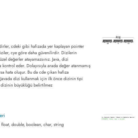
dirler, cdeki gibi hafızada yer kaplayan pointer
iziler, cye göre daha güvenilirdir. Dizilerin
üzel değerler atayamazsınız. Java, dizi
la kontrol eder. Dolayısıyla arada değer atanmamış
rsa hata oluşur. Bu da cde çıkan hafıza
Javada dizi kullanmak için ilk önce dizinin tipi
en dizinin büyüklüğü belirtilmez
eri
g, float, double, boolean, char, string