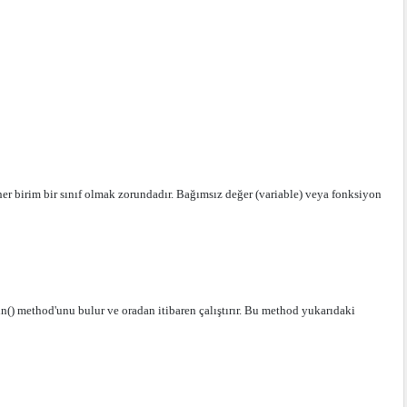
a her birim bir sınıf olmak zorundadır. Bağımsız değer (variable) veya fonksiyon
ain() method'unu bulur ve oradan itibaren çalıştırır. Bu method yukarıdaki