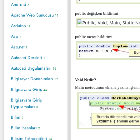
Android
6
public değişken bildirimi
Apache Web Sunucusu
19
Arduino
11
Asp
1
public metot bildirimi
Asp.net
1
Autocad Dersleri
1
Autocad Uygulamaları
16
Bilgisayar Donanımları
57
Void Nedir?
Main metodunun ekrana yazma işlemi h
Bilgisayara Giriş
44
Bilgisayara Giriş
Uygulamaları
8
Bilim
9
Bilim Insanları
2
Bilişim Teknolojileri
13