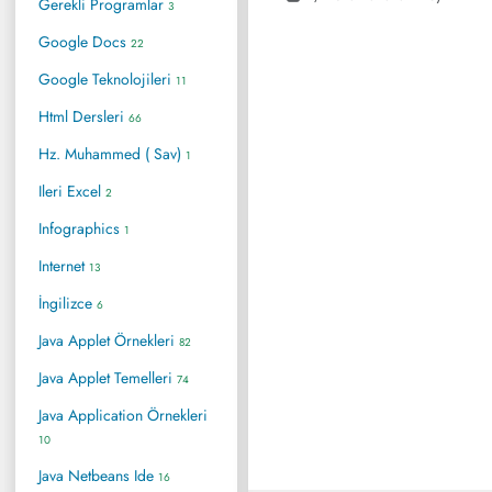
Gerekli Programlar
3
Google Docs
22
Google Teknolojileri
11
Html Dersleri
66
Hz. Muhammed ( Sav)
1
Ileri Excel
2
Infographics
1
Internet
13
İngilizce
6
Java Applet Örnekleri
82
Java Applet Temelleri
74
Java Application Örnekleri
10
Java Netbeans Ide
16