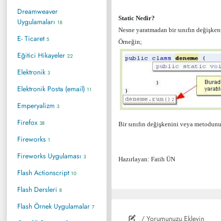
Dreamweaver
Static Nedir?
Uygulamaları
18
Nesne yaratmadan bir sınıfın değişken
E- Ticaret
5
Örneğin;
Eğitici Hikayeler
22
Elektronik
3
Elektronik Posta (email)
11
Emperyalizm
3
Firefox
38
Bir sınıfın değişkenini veya metodun
Fireworks
1
Fireworks Uygulaması
3
Hazırlayan: Fatih ÜN
Flash Actionscript
10
Flash Dersleri
8
Flash Örnek Uygulamalar
7
/ Yorumunuzu Ekleyin