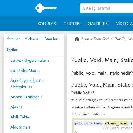
KONULAR
TESTLER
GALERILER
VIDEOLA
Konular
Videolar
Sunular
Java Temelleri
Public, Vo
Testler
Public, Void, Main, Stati
3d Max Uygulamalar
5
3d Studio Max
11
Public, void, main, static nedir
Açık Kaynak İşletim
Public, Void, Main, Static 
Sistemleri
18
Public Nedir?
Adobe Illustrator
7
public bir değişkeni, bir metodu ya da b
Ajax
rahatça kullanılabilir. Program içind
11
public sınıf bildirimi
Akıllı Tahta
1
Algoritma
8