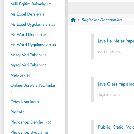
Milli Eğitim Bakanlığı
7
Ms Excel Dersleri
8
Bilgisayar Donanımları
~ 33
Ms Excel Uygulamaları
23
Ms Word Dersleri
350
Java İle Neler Yapı
Ms Word Uygulamaları
43
86,171 okuma,
Mssql Veri Tabanı
11
Mysql Veri Tabanı
10
Network
34
Java Class Yapısı
Online Ücretsiz Yazılımlar
1
74,410 okuma,
Ödev Konuları
3
Pascal
1
Photoshop Dersleri
460
Public, Static, Vo
Photoshop Uygulama