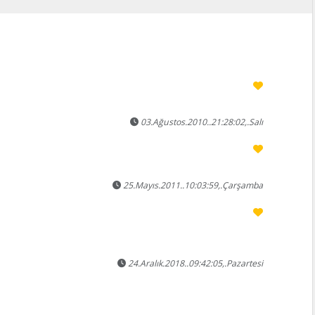
03.Ağustos.2010..21:28:02,.Salı
25.Mayıs.2011..10:03:59,.Çarşamba
24.Aralık.2018..09:42:05,.Pazartesi