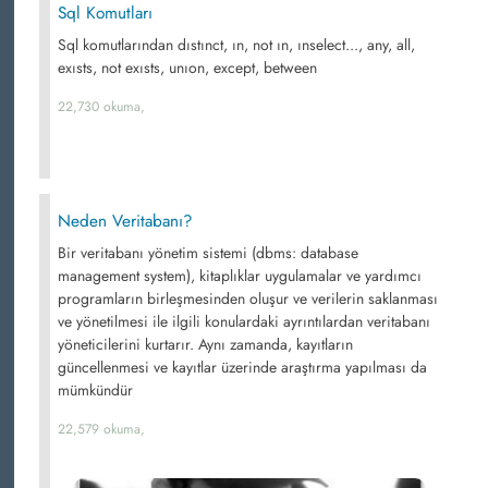
Sql Komutları
Sql komutlarından dıstınct, ın, not ın, ınselect..., any, all,
exısts, not exısts, unıon, except, between
22,730 okuma,
Neden Veritabanı?
Bir veritabanı yönetim sistemi (dbms: database
management system), kitaplıklar uygulamalar ve yardımcı
programların birleşmesinden oluşur ve verilerin saklanması
ve yönetilmesi ile ilgili konulardaki ayrıntılardan veritabanı
yöneticilerini kurtarır. Aynı zamanda, kayıtların
güncellenmesi ve kayıtlar üzerinde araştırma yapılması da
mümkündür
22,579 okuma,