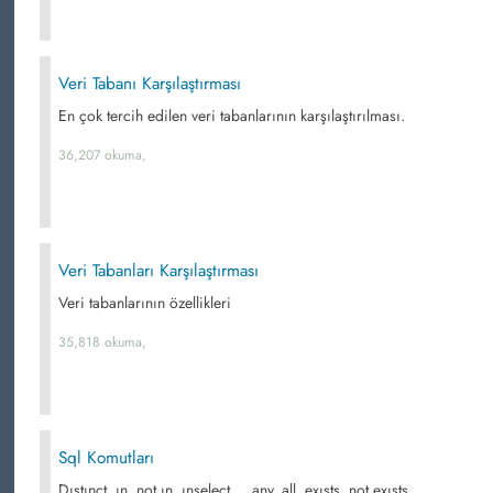
Veri Tabanı Karşılaştırması
En çok tercih edilen veri tabanlarının karşılaştırılması.
36,207 okuma,
Veri Tabanları Karşılaştırması
Veri tabanlarının özellikleri
35,818 okuma,
Sql Komutları
Dıstınct, ın, not ın, ınselect..., any, all, exısts, not exısts,