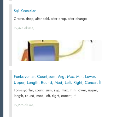
Sql Komutları
Create, drop, alter add, alter drop, alter change
19,373 okuma,
Fonksiyonlar, Count,sum, Avg, Max, Min, Lower,
Upper, Length, Round, Mod, Left, Right, Concat, İf
Fonksiyonlar, count, sum, avg, max, min, lower, upper,
length, round, mod, left, right, concat, if
19,295 okuma,