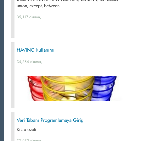
unıon, except, between
35,117 okuma,
HAVING kullanımı
34,684 okuma,
Veri Tabanı Programlamaya Giriş
Kitap özeti
33,932 okuma,