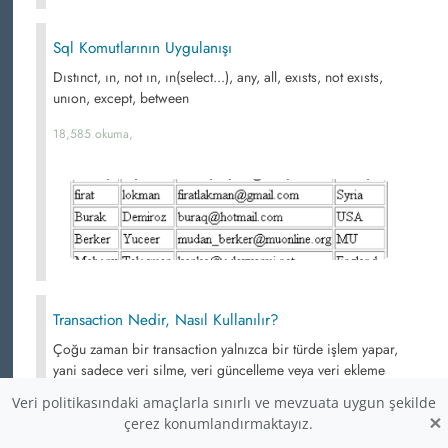
Sql Komutlarının Uygulanışı
Dıstınct, ın, not ın, ın(select...), any, all, exısts, not exısts,
unıon, except, between
18,585 okuma,
Transaction Nedir, Nasıl Kullanılır?
Çoğu zaman bir transaction yalnızca bir türde işlem yapar,
yani sadece veri silme, veri güncelleme veya veri ekleme
gibi tek türde işlem yapar. Ama bir transaction içinde
Veri politikasındaki amaçlarla sınırlı ve mevzuata uygun şekilde
birden fazla da işlem yapılabilir. Yine transaction içinde
×
çerez konumlandırmaktayız.
SELECT işlemleri de yapılabilmektedir. Peki bunlar bizim