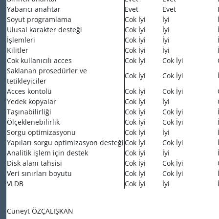
Yabancı anahtar
Evet
Evet
Soyut programlama
Cok İyi
İyi
Ulusal karakter desteği
Cok İyi
İyi
İşlemleri
Cok İyi
İyi
Kilitler
Cok İyi
İyi
Cok kullanıcılı acces
Cok İyi
Cok İyi
Saklanan prosedürler ve
Cok İyi
Cok İyi
tetikleyiciler
Acces kontolü
Cok İyi
Cok İyi
Yedek kopyalar
Cok İyi
İyi
Taşınabilirliği
Cok İyi
Cok İyi
Ölçeklenebilirlik
Cok İyi
Cok İyi
Sorgu optimizasyonu
Cok İyi
İyi
Yapıları sorgu optimizasyon desteği
Cok İyi
Cok İyi
Analitik işlem için destek
Cok İyi
İyi
Disk alanı tahsisi
Cok İyi
Cok İyi
Veri sınırları boyutu
Cok İyi
Cok İyi
VLDB
Cok İyi
İyi
Cüneyt ÖZÇALIŞKAN