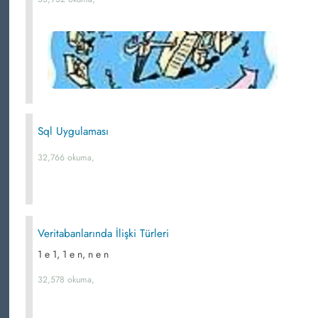
Sql Uygulaması
32,766 okuma,
Veritabanlarında İlişki Türleri
1 e 1, 1 e n, n e n
32,578 okuma,