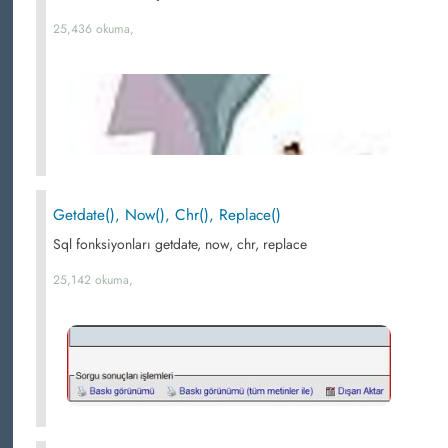
25,436 okuma,
Getdate(), Now(), Chr(), Replace()
Sql fonksiyonları getdate, now, chr, replace
25,142 okuma,