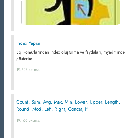
Index Yapısı
Sql komutlarından index oluşturma ve faydaları, myadminde
gösterimi
19,227 okuma,
Count, Sum, Avg, Max, Mın, Lower, Upper, Length,
Round, Mod, Left, Rıght, Concat, If
19,166 okuma,