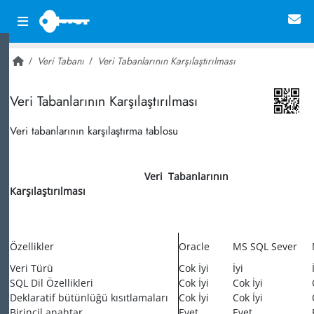
Veri Tabanı
Veri Tabanlarının Karşılaştırılması
~ 20,892
Veri Tabanlarının Karşılaştırılması
Veri tabanlarının karşılaştırma tablosu
Veri Tabanlarının
Karşılaştırılması
Özellikler
Oracle
MS SQL Sever
Veri Türü
Cok İyi
İyi
SQL Dil Özellikleri
Cok İyi
Cok İyi
Deklaratif bütünlüğü kısıtlamalar
ı
Cok İyi
Cok İyi
Birincil anahtar
Evet
Evet