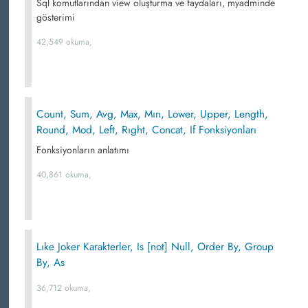
Sql komutlarından view oluşturma ve faydaları, myadminde
gösterimi
42,549 okuma,
Count, Sum, Avg, Max, Mın, Lower, Upper, Length,
Round, Mod, Left, Rıght, Concat, If Fonksiyonları
Fonksiyonların anlatımı
40,861 okuma,
Lıke Joker Karakterler, Is [not] Null, Order By, Group
By, As
36,712 okuma,