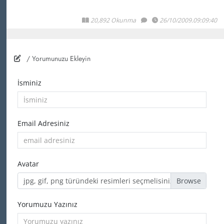
20,892 Okunma
26/10/2009.09:09:40
/ Yorumunuzu Ekleyin
İsminiz
Email Adresiniz
Avatar
jpg, gif, png türündeki resimleri seçmelisiniz
Yorumuzu Yazınız