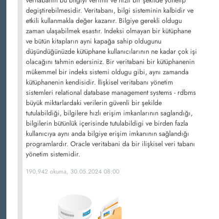
veritabanın bu bilgiyi verimli ve hizli bir şekilde yönetip
degiştirebilmesidir. Veritabanı, bilgi sisteminin kalbidir ve
etkili kullanmakla değer kazanır. Bilgiye gerekli oldugu
zaman ulaşabilmek esastır. Indeksi olmayan bir kütüphane
ve bütün kitapların ayni kapağa sahip oldugunu
düşündüğünüzde kütüphane kullanıcılarının ne kadar çok işi
olacağını tahmin edersiniz. Bir veritabani bir kütüphanenin
mükemmel bir indeks sistemi oldugu gibi, aynı zamanda
kütüphanenin kendisidir. İlişkisel veritabanı yönetim
sistemleri relational database management systems - rdbms
büyük miktarlardaki verilerin güvenli bir şekilde
tutulabildiği, bilgilere hızlı erişim imkanlarının saglandığı,
bilgilerin bütünlük içerisinde tutulabildigi ve birden fazla
kullanıcıya aynı anda bilgiye erişim imkanının sağlandığı
programlardır. Oracle veritabani da bir ilişkisel veri tabanı
yönetim sistemidir.
190,942 okuma, 30.05.2024 08:00