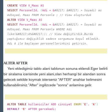
CREATE
VIEW V_Maas AS
SELECT
PersonelId,
(
Adi + &
#8217; &#8217; + Soyadi) as
AdSoyad, Maas FROM Personle ; // View oluşturduk
ALTER
VIEW V_Maas AS
SELECT
PersonelId,
(
Adi + &
#8217; &#8217; + Soyadi) as
AdSoyad, Maas FROM Personle WHERE Adi
like(&#8217;A%&#8217;); // View değiştirdik.Burda
yaptığımız değişiklik sadece sorgumuza koşul ekledik.
Adı A ile başlayan personellerinkini getirsin.
ALTER AFTER
Yeni ekledigimiz tablo alani tablonun sonuna eklendi.Eger belirli
bir siralama icerisinde yeni alani,olan herhangi bir alandan sonra
gelecek sekilde koymak isterseniz "AFTER" anahtar kelimesini
kullanabilirsiniz."After" ingilizcede "sonra" anlamina gelir.
ALTER TABLE
kullanicilar ADD cinsiyet
ENUM
(
'E'
,
'K'
)
DEFAULT
'E'
AFTER gercekadi;