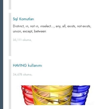
Sql Komutları
Dıstınct, ın, not ın, ınselect..., any, all, exısts, not exısts,
unıon, except, between
35,111 okuma,
HAVING kullanımı
34,678 okuma,