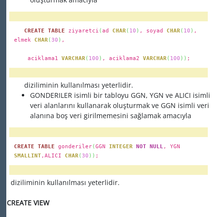
CREATE TABLE
ziyaretci
(
ad
CHAR
(
10
)
, soyad
CHAR
(
10
)
,
elmek
CHAR
(
30
)
,
aciklama1
VARCHAR
(
100
)
, aciklama2
VARCHAR
(
100
)
)
;
diziliminin kullanılması yeterlidir.
GONDERILER isimli bir tabloyu GGN, YGN ve ALICI isimli
veri alanlarını kullanarak oluşturmak ve GGN isimli veri
alanına boş veri girilmemesini sağlamak amacıyla
CREATE TABLE
gonderiler
(
GGN
INTEGER
NOT NULL
, YGN
SMALLINT
,ALICI
CHAR
(
30
)
)
;
diziliminin kullanılması yeterlidir.
CREATE VIEW