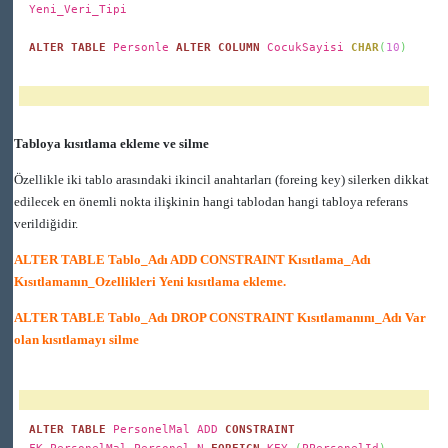
Yeni_Veri_Tipi
ALTER TABLE
Personle
ALTER
COLUMN
CocukSayisi
CHAR
(
10
)
Tabloya kısıtlama ekleme ve silme
Özellikle iki tablo arasındaki ikincil anahtarları (foreing key) silerken dikkat
edilecek en önemli nokta ilişkinin hangi tablodan hangi tabloya referans
verildiğidir.
ALTER TABLE Tablo_Adı ADD CONSTRAINT Kısıtlama_Adı
Kısıtlamanın_Ozellikleri Yeni kısıtlama ekleme.
ALTER TABLE Tablo_Adı DROP CONSTRAINT Kısıtlamanını_Adı Var
olan kısıtlamayı silme
ALTER TABLE
PersonelMal ADD
CONSTRAINT
FK_PersonelMal_Personel_N
FOREIGN
KEY
(
PPersonelId
)