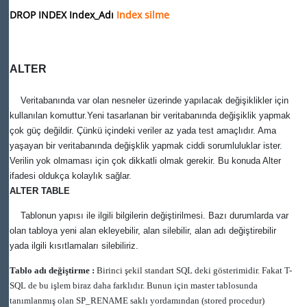
DROP INDEX Index_Adı
Index silme
ALTER
Veritabanında var olan nesneler üzerinde yapılacak değişiklikler için
kullanılan komuttur.Yeni tasarlanan bir veritabanında değişiklik yapmak
çok güç değildir. Çünkü içindeki veriler az yada test amaçlıdır. Ama
yaşayan bir veritabanında değişklik yapmak ciddi sorumluluklar ister.
Verilin yok olmaması için çok dikkatli olmak gerekir. Bu konuda Alter
ifadesi oldukça kolaylık sağlar.
ALTER TABLE
Tablonun yapısı ile ilgili bilgilerin değiştirilmesi. Bazı durumlarda var
olan tabloya yeni alan ekleyebilir, alan silebilir, alan adı değiştirebilir
yada ilgili kısıtlamaları silebiliriz.
Tablo adı değiştirme :
Birinci şekil standart SQL deki gösterimidir. Fakat T-
SQL de bu işlem biraz daha farklıdır. Bunun için master tablosunda
tanımlanmış olan SP_RENAME saklı yordamından (stored procedur)