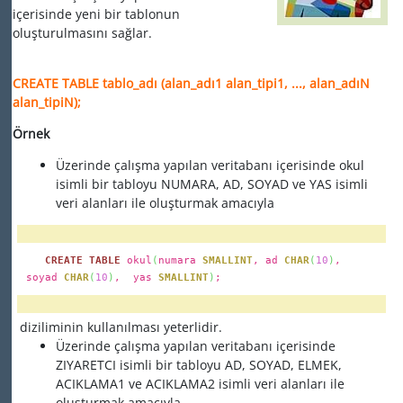
içerisinde yeni bir tablonun
oluşturulmasını sağlar.
CREATE TABLE tablo_adı (alan_adı1 alan_tipi1, ..., alan_adıN
alan_tipiN);
Örnek
Üzerinde çalışma yapılan veritabanı içerisinde okul
isimli bir tabloyu NUMARA, AD, SOYAD ve YAS isimli
veri alanları ile oluşturmak amacıyla
CREATE TABLE
okul
(
numara
SMALLINT
, ad
CHAR
(
10
)
,
soyad
CHAR
(
10
)
, yas
SMALLINT
)
;
diziliminin kullanılması yeterlidir.
Üzerinde çalışma yapılan veritabanı içerisinde
ZIYARETCI isimli bir tabloyu AD, SOYAD, ELMEK,
ACIKLAMA1 ve ACIKLAMA2 isimli veri alanları ile
oluşturmak amacıyla