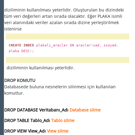
diziliminin kullanılması yeterlidir. Oluşturulan bu dizindeki
tüm veri değerleri artan sırada olacaktır. Eğer PLAKA isimli
veri alanındaki veriler azalan sırada dizine yerleştirilmek
istenirse
CREATE INDEX
plakali_araclar ON araclar
(
sad, ssoyad,
plaka DESC
)
;
diziliminin kullanılması yeterlidir.
DROP KOMUTU
Databasede buluna nesnelerin silinmesi için kullanılan
komuttur.
DROP DATABASE Veritabanı_Adı
Database silme
DROP TABLE Tablo_Adı
Tablo silme
DROP VIEW View_Adı
View silme