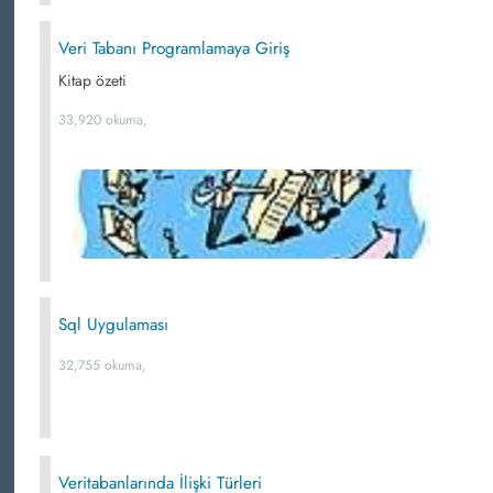
Veri Tabanı Programlamaya Giriş
Kitap özeti
33,920 okuma,
Sql Uygulaması
32,755 okuma,
Veritabanlarında İlişki Türleri