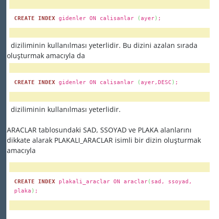
CREATE INDEX
gidenler ON calisanlar
(
ayer
)
;
diziliminin kullanılması yeterlidir. Bu dizini azalan sırada
oluşturmak amacıyla da
CREATE INDEX
gidenler ON calisanlar
(
ayer,DESC
)
;
diziliminin kullanılması yeterlidir.
ARACLAR tablosundaki SAD, SSOYAD ve PLAKA alanlarını
dikkate alarak PLAKALI_ARACLAR isimli bir dizin oluşturmak
amacıyla
CREATE INDEX
plakali_araclar ON araclar
(
sad, ssoyad,
plaka
)
;