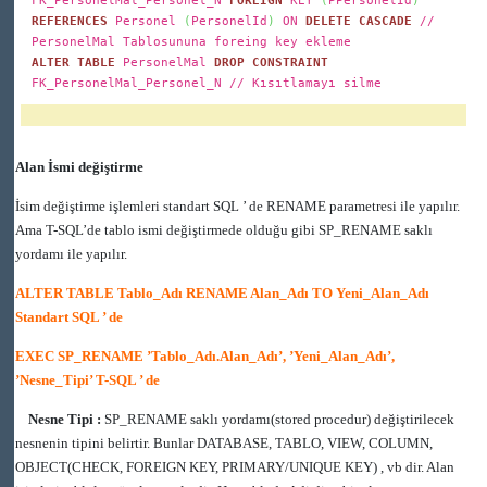
REFERENCES
Personel
(
PersonelId
)
ON
DELETE
CASCADE
//
PersonelMal Tablosununa foreing key ekleme
ALTER TABLE
PersonelMal
DROP
CONSTRAINT
FK_PersonelMal_Personel_N // Kısıtlamayı silme
Alan İsmi değiştirme
İsim değiştirme işlemleri standart SQL ’ de RENAME parametresi ile yapılır.
Ama T-SQL’de tablo ismi değiştirmede olduğu gibi SP_RENAME saklı
yordamı ile yapılır.
ALTER TABLE Tablo_Adı RENAME Alan_Adı TO Yeni_Alan_Adı
Standart SQL ’ de
EXEC SP_RENAME ’Tablo_Adı.Alan_Adı’, ’Yeni_Alan_Adı’,
’Nesne_Tipi’ T-SQL ’ de
Nesne Tipi :
SP_RENAME saklı yordamı(stored procedur) değiştirilecek
nesnenin tipini belirtir. Bunlar DATABASE, TABLO, VIEW, COLUMN,
OBJECT(CHECK, FOREIGN KEY, PRIMARY/UNIQUE KEY) , vb dir. Alan