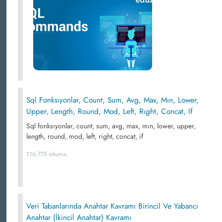
Sql Fonksıyonlar, Count, Sum, Avg, Max, Mın, Lower,
Upper, Length, Round, Mod, Left, Rıght, Concat, If
Sql fonksıyonlar, count, sum, avg, max, mın, lower, upper,
length, round, mod, left, right, concat, if
116,775 okuma,
Veri Tabanlarında Anahtar Kavramı Birincil Ve Yabancı
Anahtar (İkincil Anahtar) Kavramı