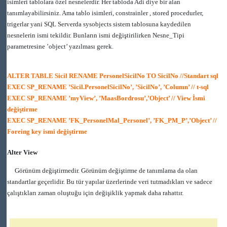
isimleri tablolara özel nesnelerdir. Her tabloda Adi diye bir alan
tanımlayabilirsiniz. Ama tablo isimleri, constrainler , stored procedurler,
trigerlar yani SQL Serverda sysobjects sistem tablosuna kaydedilen
nesnelerin ismi tekildir. Bunların ismi değiştirilirken Nesne_Tipi
parametresine ’object’ yazılması gerek.
ALTER TABLE Sicil RENAME PersonelSicilNo TO SicilNo //Standart sql
EXEC SP_RENAME ’Sicil.PersonelSicilNo’, ’SicilNo’, ’Column’ // t-sql
EXEC SP_RENAME ’myView’, ’MaasBordrosu’,’Object’ // View İsmi
değiştirme
EXEC SP_RENAME ’FK_PersonelMal_Personel’, ’FK_PM_P’,’Object’ //
Foreing key ismi değiştirme
Alter View
Görünüm değiştirmedir. Görünüm değiştirme de tanımlama da olan
standartlar geçerlidir. Bu tür yapılar üzerlerinde veri tutmadıkları ve sadece
çalıştıkları zaman oluştuğu için değişiklik yapmak daha rahattır.