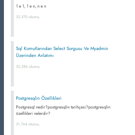
1 e 1, 1 e n, n e n
32,570 okuma,
Sql Komutlarından Select Sorgusu Ve Myadmin
Üzerinden Anlatımı
32,286 okuma,
Postgresqlin Özellikleri
Postgresql nedir?postgresqlin tarihçesi?postgresqlin
özellikleri nelerdir?
31,764 okuma,