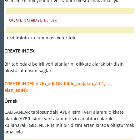
BORDRO isimli yeni bir veritabanı oluşturmak amacıyla
CREATE DATABASE
bordro;
diziliminin kullanılması yeterlidir.
CREATE INDEX
Bir tablodaki belirli veri alanlarını dikkate alarak bir dizin
oluşturulmasını sağlar.
CREATE INDEX dizin_adı ON tablo_adı(alan_adı1, ...,
alan_adıN);
Örnek
CALISANLAR tablosundaki AYER isimli veri alanını dikkate
alarak (AYER isimli veri alanını dizin anahtarı olarak
kullanarak) GIDENLER isimli bir dizini artan sırada oluşturmak
amacıyla