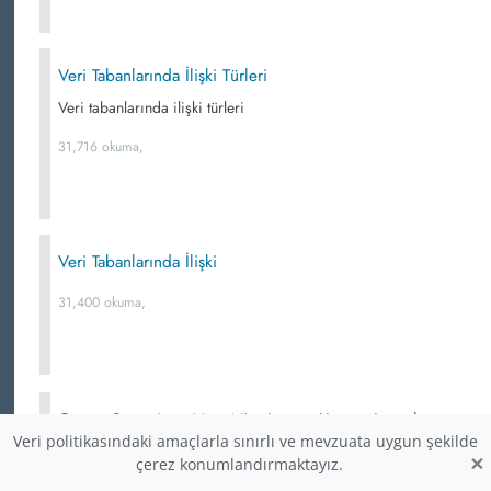
Veri Tabanlarında İlişki Türleri
Veri tabanlarında ilişki türleri
31,716 okuma,
Veri Tabanlarında İlişki
31,400 okuma,
Count, Sum, Avg, Max, Min, Lower, Upper, Length,
Veri politikasındaki amaçlarla sınırlı ve mevzuata uygun şekilde
Round, Mod, Left, Right, Concat
×
çerez konumlandırmaktayız.
Sql fonksiyonlarından bazıları