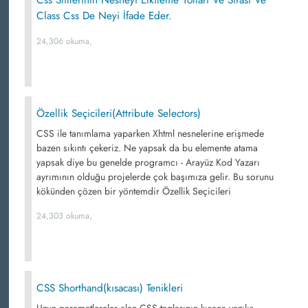
Css Stillerinin Nesneyi Etkileme Yolları Ve Sırası Ve
Class Css De Neyi İfade Eder.
24,306 okuma,
Özellik Seçicileri(Attribute Selectors)
CSS ile tanımlama yaparken Xhtml nesnelerine erişmede
bazen sıkıntı çekeriz. Ne yapsak da bu elemente atama
yapsak diye bu genelde programcı - Arayüz Kod Yazarı
ayrımının olduğu projelerde çok başımıza gelir. Bu sorunu
kökünden çözen bir yöntemdir Özellik Seçicileri
24,303 okuma,
CSS Shorthand(kısacası) Tenikleri