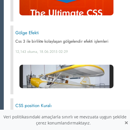
Gölge Efekti
Css 3 ile birlikte kolaylaşan gölgelendir efekti işlemleri
12,143 okuma, 18.06.2015 02:29
CSS position Kuralı
Web nesnelerinin ekran üzerindeki yerleşimlerini belirler.
Veri politikasındaki amaçlarla sınırlı ve mevzuata uygun şekilde
×
çerez konumlandırmaktayız.
12,117 okuma, 26.05.2014 14:53