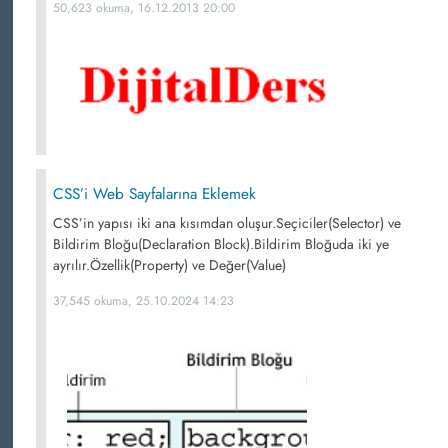
50,623 okuma, 16.12.2013 20:00
CSS’i Web Sayfalarına Eklemek
CSS’in yapısı iki ana kısımdan oluşur.Seçiciler(Selector) ve
Bildirim Bloğu(Declaration Block).Bildirim Bloğuda iki ye
ayrılır.Özellik(Property) ve Değer(Value)
37,545 okuma, 25.10.2024 14:23