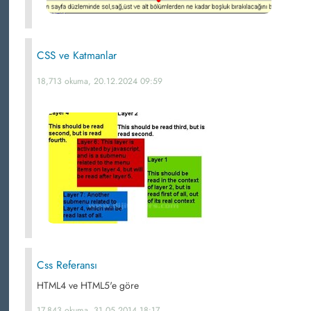
CSS ve Katmanlar
18,713 okuma, 20.12.2024 09:59
Css Referansı
HTML4 ve HTML5'e göre
17,843 okuma, 31.05.2014 18:17