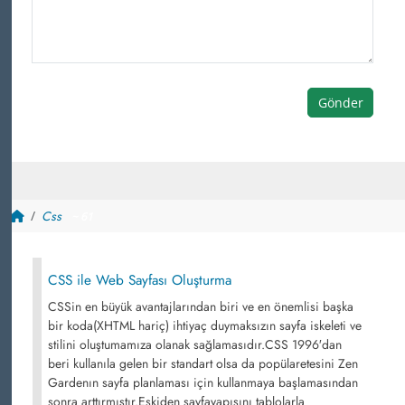
Gönder
Css
~ 61
CSS ile Web Sayfası Oluşturma
CSSin en büyük avantajlarından biri ve en önemlisi başka
bir koda(XHTML hariç) ihtiyaç duymaksızın sayfa iskeleti ve
stilini oluştumamıza olanak sağlamasıdır.CSS 1996′dan
beri kullanıla gelen bir standart olsa da popülaretesini Zen
Gardenın sayfa planlaması için kullanmaya başlamasından
sonra arttırmıştır.Eskiden sayfayapısını tablolarla