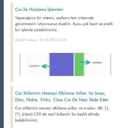
Css İle Hizalama İşlemleri
Yapacağınız bir sitenin, sayfanın tam ortasında
görünmesini istiyorsunuz diyelim. Bunu çok basit ve pratik
bir işlemle çözebilirsiniz.
62,869 okuma, 29.12.2013 15:02
Css Stillerinin Nesneyi Etkileme Yolları Ve Sırası,
Diez, Nokta, Yıldız, Class Css De Neyi İfade Eder.
Css stillerinin nesneyi etkileme yolları ve sıraları: (#), (.),
(*), (class) CSS de nasıl kullanılır bu başlık altında
bulabilirsiniz.