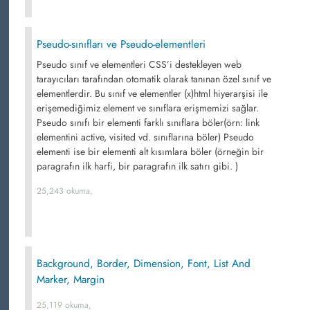
Pseudo-sınıfları ve Pseudo-elementleri
Pseudo sınıf ve elementleri CSS’i destekleyen web
tarayıcıları tarafından otomatik olarak tanınan özel sınıf ve
elementlerdir. Bu sınıf ve elementler (x)html hiyerarşisi ile
erişemediğimiz element ve sınıflara erişmemizi sağlar.
Pseudo sınıfı bir elementi farklı sınıflara böler(örn: link
elementini active, visited vd. sınıflarına böler) Pseudo
elementi ise bir elementi alt kısımlara böler (örneğin bir
paragrafın ilk harfi, bir paragrafın ilk satırı gibi. )
25,243 okuma,
Background, Border, Dimension, Font, List And
Marker, Margin
25,119 okuma,