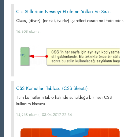
Css Stillerinin Nesneyi Etkileme Yolları Ve Sırası
Class, (diyez), (nokta), (yıldız) işaretleri cssde ne ifade eder.
16,308 okuma,
CSS Komutları Tablosu (CSS Sheets)
Tüm komutların tablo halinde sunulduğu bir nevi CSS
kullanım klavuzu....
14,968 okuma, 03.04.2017 22:34