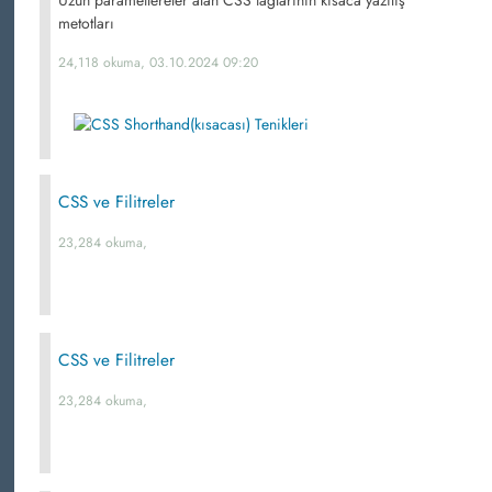
Uzun parametlereler alan CSS taglarının kısaca yazılış
metotları
24,118 okuma, 03.10.2024 09:20
CSS ve Filitreler
23,284 okuma,
CSS ve Filitreler
23,284 okuma,