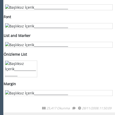
Font
List and Marker
Önizleme List
Margin
25,417 Okunma
28/11/2008.11:50:09