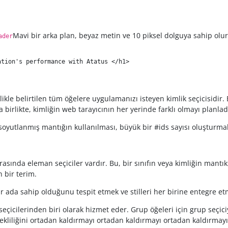
Mavi bir arka plan, beyaz metin ve 10 piksel dolguya sahip olu
ader
ation's performance with Atatus 
</
h1
>
 kimlikle belirtilen tüm öğelere uygulamanızı isteyen kimlik seçicisi
 birlikte, kimliğin web tarayıcının her yerinde farklı olmayı planla
 soyutlanmış mantığın kullanılması, büyük bir #ids sayısı oluşturmak 
rasında eleman seçiciler vardır. Bu, bir sınıfın veya kimliğin mant
n bir terim.
r ada sahip olduğunu tespit etmek ve stilleri her birine entegre etm
eçicilerinden biri olarak hizmet eder. Grup öğeleri için grup seçiciyi
ekliliğini ortadan kaldırmayı ortadan kaldırmayı ortadan kaldırmayı