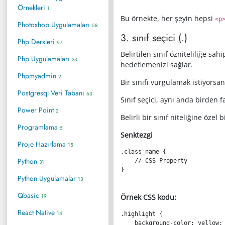
Örnekleri
1
Bu örnekte, her şeyin hepsi
<p
Photoshop Uygulamaları
58
3. sınıf seçici (.)
Php Dersleri
97
Belirtilen sınıf özniteliliğe sa
Php Uygulamaları
33
hedeflemenizi sağlar.
Phpmyadmin
2
Bir sınıfı vurgulamak istiyorsa
Postgresql Veri Tabanı
63
Sınıf seçici, aynı anda birden
Power Point
2
Belirli bir sınıf niteliğine özel
Programlama
5
Senktezgi
Proje Hazırlama
15
.class_name
{
Python
31
}
Python Uygulamalar
13
Qbasic
19
Örnek CSS kodu:
React Native
14
.highlight
{
background-color
:
 yellow
;