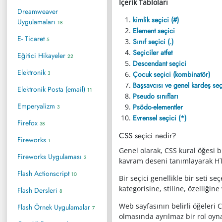
İçerik Tabloları
Dreamweaver
kimlik seçici (#)
Uygulamaları
18
Element seçici
E- Ticaret
5
Sınıf seçici (.)
Seçiciler atfet
Eğitici Hikayeler
22
Descendant seçici
Elektronik
3
Çocuk seçici (kombinatör)
Başsavcısı ve genel kardeş seç
Elektronik Posta (email)
11
Pseudo sınıfları
Emperyalizm
Psödo-elementler
3
Evrensel seçici (*)
Firefox
38
CSS seçici nedir?
Fireworks
1
Genel olarak, CSS kural öğesi bi
Fireworks Uygulaması
3
kavram deseni tanımlayarak HTM
Flash Actionscript
10
Bir seçici genellikle bir seti s
kategorisine, stiline, özelliğine
Flash Dersleri
8
Web sayfasının belirli öğeleri C
Flash Örnek Uygulamalar
7
olmasında ayrılmaz bir rol oyna