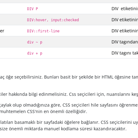
DIV etiketini
DIV P
DIV etiketini
DIV:hover, input:checked
ler
DIV etiketinin
DIV::first-line
DIV tagından 
div ~ p
DIV tagını tak
div + p
rkaç öğe seçebilirsiniz. Bunları basit bir şekilde bir HTML öğesine t
ciler hakkında bilgi edinmelisiniz. Css seçicileri için, nuanslarını ke
ylak olup olmadığınıza göre, CSS seçicileri hile sayfasını öğrenme
ci muhtemelen CSS'nin en önemli özelliğidir.
aşlatılan basamaklı bir sayfadaki öğelere bağlanır. CSS seçicilerini 
 size önemli miktarda manuel kodlama süresi kazandıracaktır.