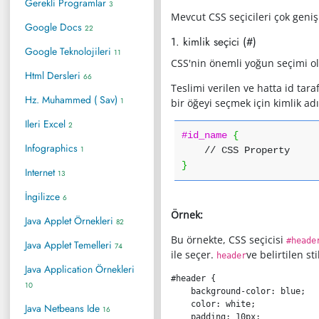
Gerekli Programlar
3
Mevcut CSS seçicileri çok geniş
Google Docs
22
1. kimlik seçici (#)
Google Teknolojileri
11
CSS'nin önemli yoğun seçimi ola
Html Dersleri
66
Teslimi verilen ve hatta id tara
Hz. Muhammed ( Sav)
1
bir öğeyi seçmek için kimlik ad
Ileri Excel
2
#id_name
{
Infographics
1
// CSS Property
}
Internet
13
İngilizce
6
Örnek:
Java Applet Örnekleri
82
Bu örnekte, CSS seçicisi
#heade
Java Applet Temelleri
74
ile seçer.
ve belirtilen st
header
Java Application Örnekleri
#header
{
10
background-color
:
 blue
;
color
:
 white
;
Java Netbeans Ide
16
padding
:
 10px
;