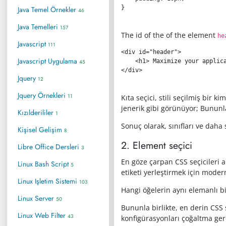
}
Java Temel Örnekler
46
Java Temelleri
157
The id of the of the element
he
Javascript
111
<
div
id
=
"
header
"
>
Javascript Uygulama
<
h1
>
 Maximize your applic
45
</
div
>
Jquery
12
Jquery Örnekleri
11
Kıta seçici, stili seçilmiş bir
jenerik gibi görünüyor; Bununla
Kızılderililer
1
Sonuç olarak, sınıfları ve daha
Kişisel Gelişim
8
2. Element seçici
Libre Office Dersleri
3
En göze çarpan CSS seçicileri a
Linux Bash Script
5
etiketi yerleştirmek için moder
Linux Işletim Sistemi
103
Hangi öğelerin aynı elemanlı bi
Linux Server
50
Bununla birlikte, en derin CSS s
Linux Web Filter
43
konfigürasyonları çoğaltma ger