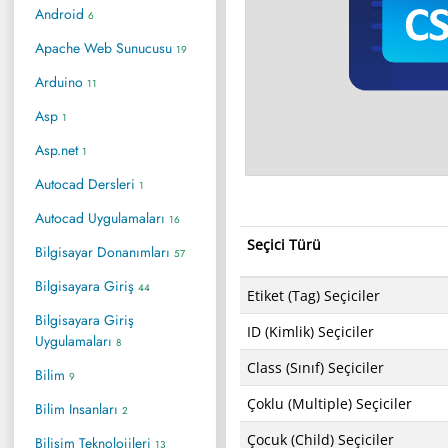
Android
6
Apache Web Sunucusu
19
Arduino
11
Asp
1
Asp.net
1
Autocad Dersleri
1
Autocad Uygulamaları
16
Seçici Türü
Bilgisayar Donanımları
57
Bilgisayara Giriş
44
Etiket (Tag) Seçiciler
Bilgisayara Giriş
ID (Kimlik) Seçiciler
Uygulamaları
8
Class (Sınıf) Seçiciler
Bilim
9
Çoklu (Multiple) Seçiciler
Bilim Insanları
2
Çocuk (Child) Seçiciler
Bilişim Teknolojileri
13