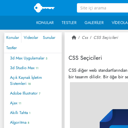
KONULAR
TESTLER
GALERILER
VIDEOLA
Konular
Videolar
Sunular
Css
CSS Seçicileri
~ 3
Testler
CSS Seçicileri
3d Max Uygulamalar
5
3d Studio Max
11
CSS diğer web standartlarından ç
bir tasarım dilidir. Bir öğe bir s
Açık Kaynak İşletim
Sistemleri
18
Adobe Illustrator
7
Ajax
11
Akıllı Tahta
1
Algoritma
8