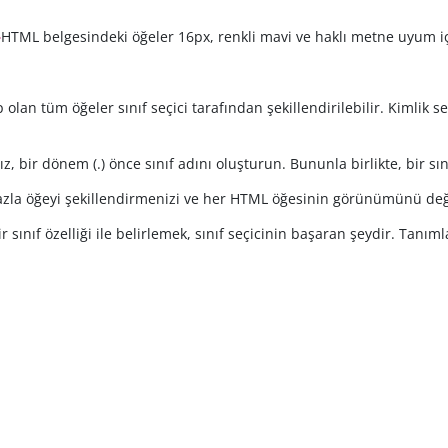
HTML belgesindeki öğeler 16px, renkli mavi ve haklı metne uyum iç
>
hip olan tüm öğeler sınıf seçici tarafından şekillendirilebilir. Kimlik
nız, bir dönem (.) önce sınıf adını oluşturun. Bununla birlikte, bi
 fazla öğeyi şekillendirmenizi ve her HTML öğesinin görünümünü deği
 bir sınıf özelliği ile belirlemek, sınıf seçicinin başaran şeydir. Tanı