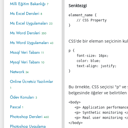
Milli Eğitim Bakanlığı
7
Senktezgi
Ms Excel Dersleri
8
element_name
{
Ms Excel Uygulamaları
23
}
Ms Word Dersleri
350
CSS'de bir eleman seçicinin kul
Ms Word Uygulamaları
43
p
{
Mssql Veri Tabanı
11
font-size
:
 16px
;
color
:
 blue
;
Mysql Veri Tabanı
10
text-align
:
 justify
;
Network
}
34
Online Ücretsiz Yazılımlar
Bu örnekte, CSS seçicisi "p" ve
1
belgesinde öğeler ve belirtilen 
Ödev Konuları
3
<
body
>
Pascal
1
<
p
>
 Application performanc
<
p
>
 Synthetic monitoring 
<
Photoshop Dersleri
460
<
p
>
 Real user monitoring 
<
</
body
>
Photoshop Uygulama