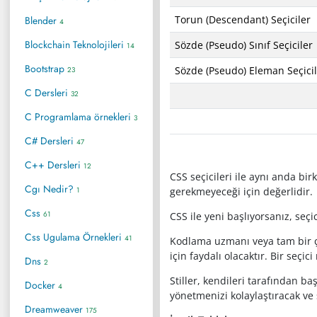
Torun (Descendant) Seçiciler
Blender
4
Blockchain Teknolojileri
Sözde (Pseudo) Sınıf Seçiciler
14
Bootstrap
Sözde (Pseudo) Eleman Seçici
23
C Dersleri
32
C Programlama örnekleri
3
C# Dersleri
47
C++ Dersleri
12
CSS seçicileri ile aynı anda bi
Cgı Nedir?
1
gerekmeyeceği için değerlidir.
Css
61
CSS ile yeni başlıyorsanız, seçi
Css Ugulama Örnekleri
41
Kodlama uzmanı veya tam bir ça
için faydalı olacaktır. Bir seçi
Dns
2
Stiller, kendileri tarafından b
Docker
4
yönetmenizi kolaylaştıracak ve
Dreamweaver
175