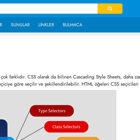
R
SUNULAR
LINKLER
BULMACA
1,528
ok farklıdır. CSS olarak da bilinen Cascading Style Sheets, daha zarif
eçiciye göre seçilir ve şekillendirilebilir. HTML öğeleri CSS seçicileri k