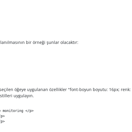
lanılmasının bir örneği şunlar olacaktır:
 seçilen öğeye uygulanan özellikler "font-boyun boyutu: 16px; renk: 
stilleri uygulayın.
e monitoring 
</
p
>
/
p
>
/
p
>