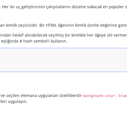
. Her ön uç geliştiricinin çalışmalarını düzene sokacak en popüler 
n kimlik seçicisidir. Bir HTML öğesinin kimlik öznite değerine göre,
fından hedef alınabilecek seçilmiş bir kimlikle her öğeye stil vermen
ı eşliğinde # hash sembol'i kullanın.
ve seçilen elemana uygulanan özelliklerdir
r
background-color: blue
illeri uygulayın.