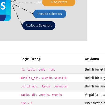
Seçici Örneği
Açıklama
Belirli bir et
h1, table, body, html
Belirli bir I
#kimlik_adı, #Resim, #Baslik
Belirli bir sı
.sınıf_adı, .Resim, .Arkaplan
Virgül (,) ile
table, div .Resim, #Resim
DIV etiketini
DIV > P