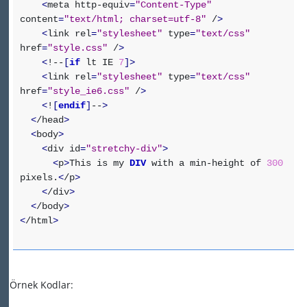
<
meta http-equiv
=
"Content-Type"
content
=
"text/html; charset=utf-8"
/
>
<
link rel
=
"stylesheet"
type
=
"text/css"
href
=
"style.css"
/
>
<
!--
[
if
lt IE
7
]
>
<
link rel
=
"stylesheet"
type
=
"text/css"
href
=
"style_ie6.css"
/
>
<
!
[
endif
]
--
>
<
/head
>
<
body
>
<
div id
=
"stretchy-div"
>
<
p
>
This is my
DIV
with a min-height of
300
pixels.
<
/p
>
<
/div
>
<
/body
>
<
/html
>
Örnek Kodlar: