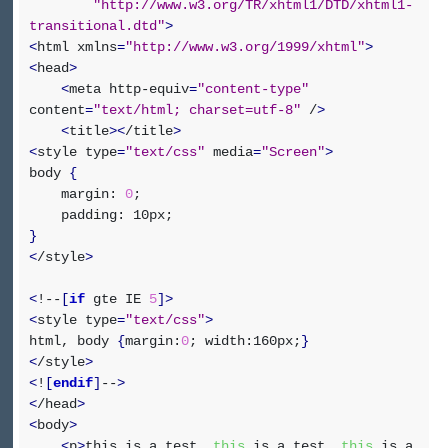
"http://www.w3.org/TR/xhtml1/DTD/xhtml1-
transitional.dtd"
>
<
html xmlns
=
"http://www.w3.org/1999/xhtml"
>
<
head
>
<
meta http-equiv
=
"content-type"
content
=
"text/html; charset=utf-8"
/
>
<
title
><
/title
>
<
style type
=
"text/css"
media
=
"Screen"
>
body
{
margin:
0
;
padding: 10px;
}
<
/style
>
<
!--
[
if
gte IE
5
]
>
<
style type
=
"text/css"
>
html, body
{
margin:
0
; width:160px;
}
<
/style
>
<
!
[
endif
]
--
>
<
/head
>
<
body
>
<
p
>
this is a test.
this
is a test.
this
is a