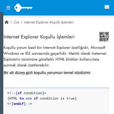
Css
Internet Explorer Koşullu İşlemleri
~ 28,725
Internet Explorer Koşullu İşlemleri
Koşullu yorum basit bir Internet Explorer özelliğidir, Microsoft
Windows ve IE5 sonrasında geçerlidir. Mantık olarak Ineternet
Explorerin sürümüne görefarklı HTML blokları kullanıcılara
sunmak olarak özetlenebilir.
Bir alt düzey gizli koşullu yorumun temel sözdizimi
<
!--
[
if
condition
]
>
(
HTML
to
use
if
condition is true
)
<
!
[
endif
]
--
>