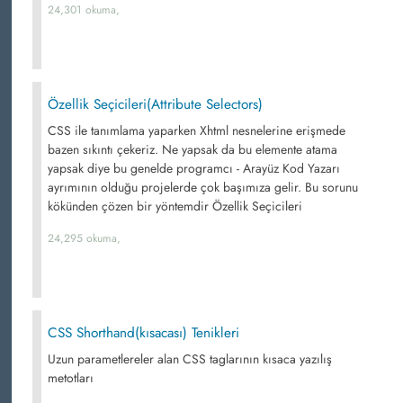
24,301 okuma,
Özellik Seçicileri(Attribute Selectors)
CSS ile tanımlama yaparken Xhtml nesnelerine erişmede
bazen sıkıntı çekeriz. Ne yapsak da bu elemente atama
yapsak diye bu genelde programcı - Arayüz Kod Yazarı
ayrımının olduğu projelerde çok başımıza gelir. Bu sorunu
kökünden çözen bir yöntemdir Özellik Seçicileri
24,295 okuma,
CSS Shorthand(kısacası) Tenikleri
Uzun parametlereler alan CSS taglarının kısaca yazılış
metotları