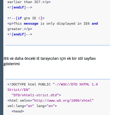
earlier than IE7.
<
/p
>
<
!
[
endif
]
--
>
<
!--
[
if
gte IE
6
]
>
<
p
>
This
message
is only displayed in IE6
and
greater.
<
/p
>
<
!
[
endif
]
--
>
IE6 ve daha önceki IE tarayıcıları için ek bir stil sayfası
gösterimi
<
!DOCTYPE html PUBLIC
"-//W3C//DTD XHTML 1.0
Strict//EN"
"DTD/xhtml1-strict.dtd"
>
<
html xmlns
=
"http://www.w3.org/1999/xhtml"
xml:lang
=
"en"
lang
=
"en"
>
<
head
>