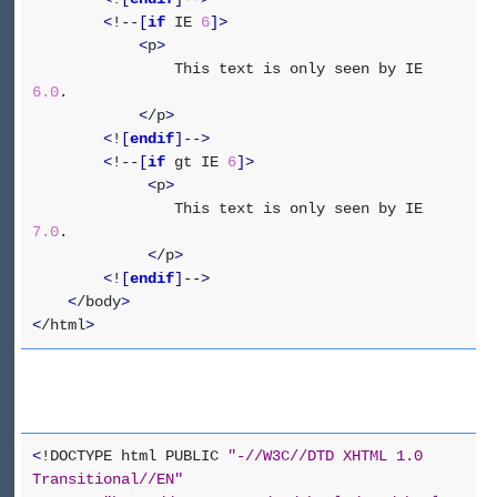
<
!--
[
if
IE
6
]
>
<
p
>
This text is only seen by IE
6.0
.
<
/p
>
<
!
[
endif
]
--
>
<
!--
[
if
gt IE
6
]
>
<
p
>
This text is only seen by IE
7.0
.
<
/p
>
<
!
[
endif
]
--
>
<
/body
>
<
/html
>
<
!DOCTYPE html PUBLIC
"-//W3C//DTD XHTML 1.0
Transitional//EN"