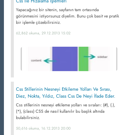
Css İle Hizalama İşlemleri
Yapacağınız bir sitenin, sayfanın tam ortasında
görünmesini istiyorsunuz diyelim. Bunu çok basit ve pratik
bir işlemle çözebilirsiniz.
62,862 okuma, 29.12.2013 15:02
Css Stillerinin Nesneyi Etkileme Yolları Ve Sırası,
Diez, Nokta, Yıldız, Class Css De Neyi İfade Eder.
Css stillerinin nesneyi etkileme yolları ve sıraları: (#), (.),
(*), (class) CSS de nasıl kullanılır bu başlık altında
bulabilirsiniz.
50,616 okuma, 16.12.2013 20:00