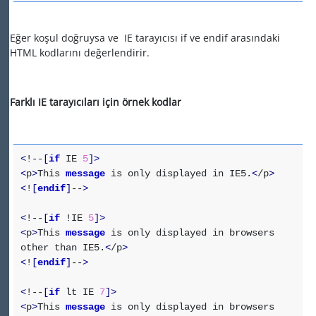
Eğer koşul doğruysa ve IE tarayıcısı if ve endif arasındaki
HTML kodlarını değerlendirir.
Farklı IE tarayıcıları için örnek kodlar
<
!--
[
if
IE
5
]
>
<
p
>
This
message
is only displayed in IE5.
<
/p
>
<
!
[
endif
]
--
>
<
!--
[
if
!IE
5
]
>
<
p
>
This
message
is only displayed in browsers
other than IE5.
<
/p
>
<
!
[
endif
]
--
>
<
!--
[
if
lt IE
7
]
>
<
p
>
This
message
is only displayed in browsers