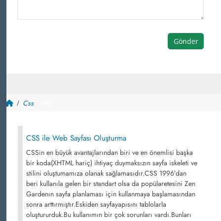
Gönder
Css
~ 61
CSS ile Web Sayfası Oluşturma
CSSin en büyük avantajlarından biri ve en önemlisi başka
bir koda(XHTML hariç) ihtiyaç duymaksızın sayfa iskeleti ve
stilini oluştumamıza olanak sağlamasıdır.CSS 1996′dan
beri kullanıla gelen bir standart olsa da popülaretesini Zen
Gardenın sayfa planlaması için kullanmaya başlamasından
sonra arttırmıştır.Eskiden sayfayapısını tablolarla
oluştururduk.Bu kullanımın bir çok sorunları vardı.Bunları