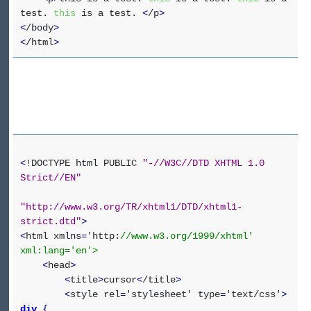
test.
this
is a test.
<
/p
>
<
/body
>
<
/html
>
<
!DOCTYPE html PUBLIC
"-//W3C//DTD XHTML 1.0
Strict//EN"
"http://www.w3.org/TR/xhtml1/DTD/xhtml1-
strict.dtd"
>
<
html xmlns
=
'http:
//www.w3.org/1999/xhtml'
xml:lang='en'>
<
head
>
<
title
>
cursor
<
/title
>
<
style rel
=
'stylesheet' type
=
'text/css'
>
div
{