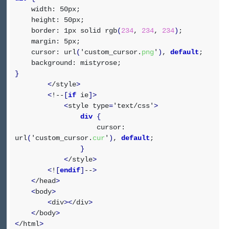
width: 50px;
height: 50px;
border: 1px solid rgb
(
234
,
234
,
234
)
;
margin: 5px;
cursor: url
(
'custom_cursor.
png
'
)
,
default
;
background: mistyrose;
}
<
/style
>
<
!--
[
if
ie
]
>
<
style type
=
'text/css'
>
div
{
cursor:
url
(
'custom_cursor.
cur
'
)
,
default
;
}
<
/style
>
<
!
[
endif
]
--
>
<
/head
>
<
body
>
<
div
><
/div
>
<
/body
>
<
/html
>