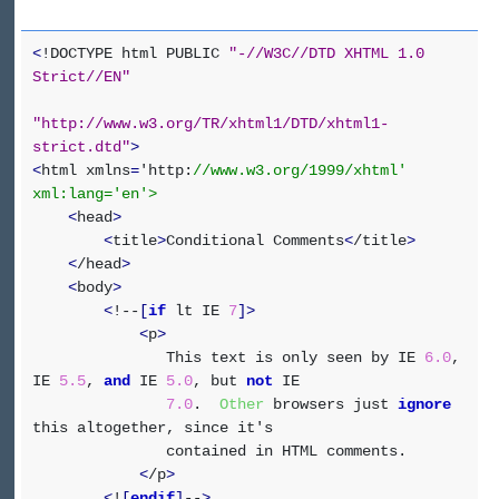
<
!DOCTYPE html PUBLIC
"-//W3C//DTD XHTML 1.0
Strict//EN"
"http://www.w3.org/TR/xhtml1/DTD/xhtml1-
strict.dtd"
>
<
html xmlns
=
'http:
//www.w3.org/1999/xhtml'
xml:lang='en'>
<
head
>
<
title
>
Conditional Comments
<
/title
>
<
/head
>
<
body
>
<
!--
[
if
lt IE
7
]
>
<
p
>
This text is only seen by IE
6.0
,
IE
5.5
,
and
IE
5.0
, but
not
IE
7.0
.
Other
browsers just
ignore
this altogether, since it's
contained in HTML comments.
<
/p
>
<
!
[
endif
]
--
>