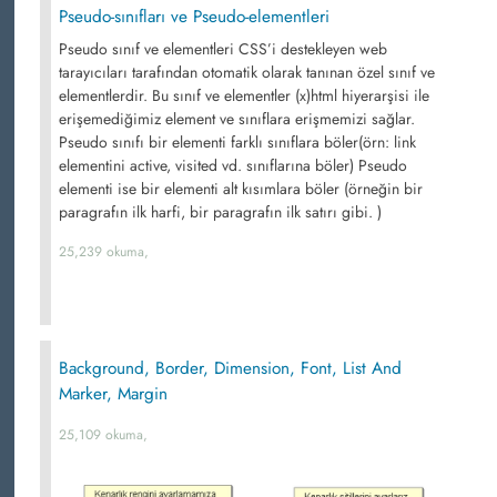
Pseudo-sınıfları ve Pseudo-elementleri
Pseudo sınıf ve elementleri CSS’i destekleyen web
tarayıcıları tarafından otomatik olarak tanınan özel sınıf ve
elementlerdir. Bu sınıf ve elementler (x)html hiyerarşisi ile
erişemediğimiz element ve sınıflara erişmemizi sağlar.
Pseudo sınıfı bir elementi farklı sınıflara böler(örn: link
elementini active, visited vd. sınıflarına böler) Pseudo
elementi ise bir elementi alt kısımlara böler (örneğin bir
paragrafın ilk harfi, bir paragrafın ilk satırı gibi. )
25,239 okuma,
Background, Border, Dimension, Font, List And
Marker, Margin
25,109 okuma,