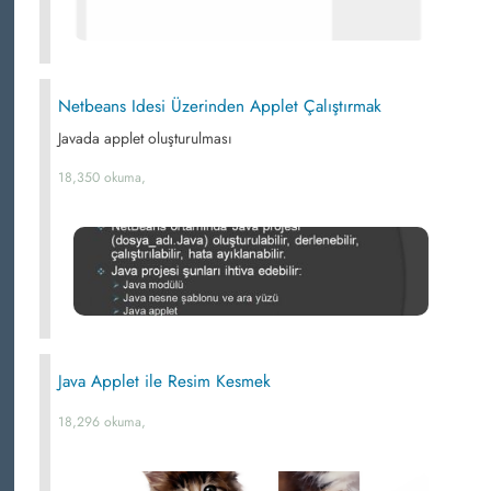
Netbeans Idesi Üzerinden Applet Çalıştırmak
Javada applet oluşturulması
18,350 okuma,
Java Applet ile Resim Kesmek
18,296 okuma,