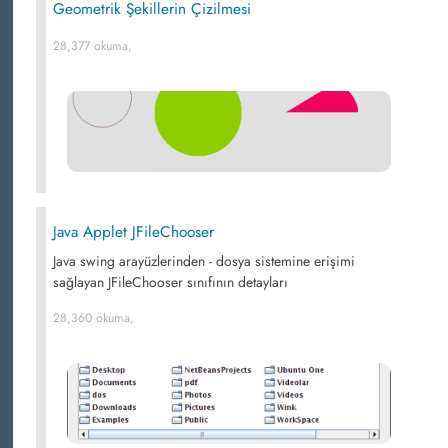
Geometrik Şekillerin Çizilmesi
28,377 okuma,
Java Applet JFileChooser
Java swing arayüzlerinden - dosya sistemine erişimi
sağlayan JFileChooser sınıfının detayları
28,360 okuma,