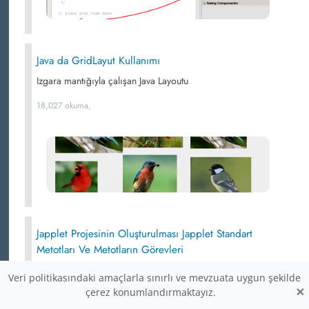
Java da GridLayut Kullanımı
Izgara mantığıyla çalışan Java Layoutu
18,027 okuma,
Japplet Projesinin Oluşturulması Japplet Standart
Metotları Ve Metotların Görevleri
Japplet standart metotları ve metotların görevleri
Veri politikasındaki amaçlarla sınırlı ve mevzuata uygun şekilde
×
çerez konumlandırmaktayız.
17,799 okuma,