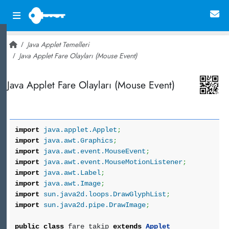
Java Applet Temelleri
Java Applet Fare Olayları (Mouse Event)
~ 31,485
Java Applet Fare Olayları (Mouse Event)
import
java.applet.Applet
;
import
java.awt.Graphics
;
import
java.awt.event.MouseEvent
;
import
java.awt.event.MouseMotionListener
;
import
java.awt.Label
;
import
java.awt.Image
;
import
sun.java2d.loops.DrawGlyphList
;
import
sun.java2d.pipe.DrawImage
;
public
class
fare_takip
extends
Applet