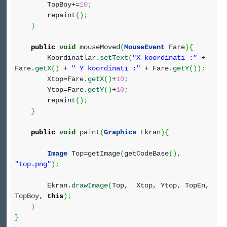
TopBoy+=
10
;
repaint
(
)
;
}
public
void
mouseMoved
(
MouseEvent
Fare
)
{
Koordinatlar.
setText
(
"X koordinatı :"
+
Fare.
getX
(
)
+
" Y koordinatı :"
+ Fare.
getY
(
)
)
;
Xtop=Fare.
getX
(
)
+
10
;
Ytop=Fare.
getY
(
)
+
10
;
repaint
(
)
;
}
public
void
paint
(
Graphics
Ekran
)
{
Image
Top=getImage
(
getCodeBase
(
)
,
"top.png"
)
;
Ekran.
drawImage
(
Top, Xtop, Ytop, TopEn,
TopBoy,
this
)
;
}
}