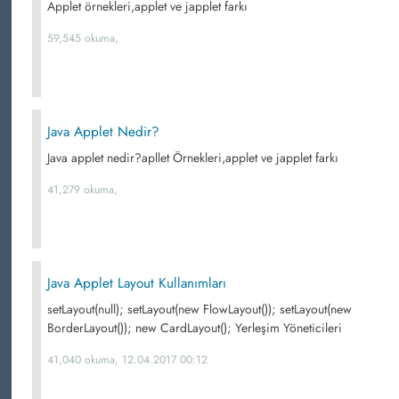
Applet örnekleri,applet ve japplet farkı
59,545 okuma,
Java Applet Nedir?
Java applet nedir?apllet Örnekleri,applet ve japplet farkı
41,279 okuma,
Java Applet Layout Kullanımları
setLayout(null); setLayout(new FlowLayout()); setLayout(new
BorderLayout()); new CardLayout(); Yerleşim Yöneticileri
41,040 okuma, 12.04.2017 00:12