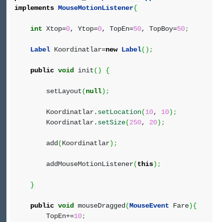
implements
MouseMotionListener
{
int
Xtop=
0
, Ytop=
0
, TopEn=
50
, TopBoy=
50
;
Label
Koordinatlar=
new
Label
(
)
;
public
void
init
(
)
{
setLayout
(
null
)
;
Koordinatlar.
setLocation
(
10
,
10
)
;
Koordinatlar.
setSize
(
250
,
20
)
;
add
(
Koordinatlar
)
;
addMouseMotionListener
(
this
)
;
}
public
void
mouseDragged
(
MouseEvent
Fare
)
{
TopEn+=
10
;