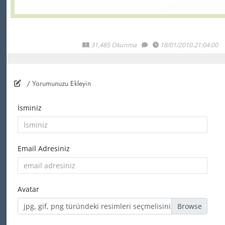
31,485 Okunma
18/01/2010.21:04:00
/ Yorumunuzu Ekleyin
İsminiz
Email Adresiniz
Avatar
jpg, gif, png türündeki resimleri seçmelisiniz