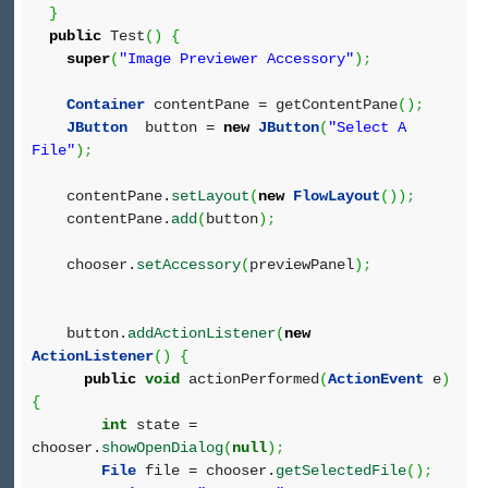
}
public
Test
(
)
{
super
(
"Image Previewer Accessory"
)
;
Container
contentPane = getContentPane
(
)
;
JButton
button =
new
JButton
(
"Select A
File"
)
;
contentPane.
setLayout
(
new
FlowLayout
(
)
)
;
contentPane.
add
(
button
)
;
chooser.
setAccessory
(
previewPanel
)
;
button.
addActionListener
(
new
ActionListener
(
)
{
public
void
actionPerformed
(
ActionEvent
e
)
{
int
state =
chooser.
showOpenDialog
(
null
)
;
File
file = chooser.
getSelectedFile
(
)
;