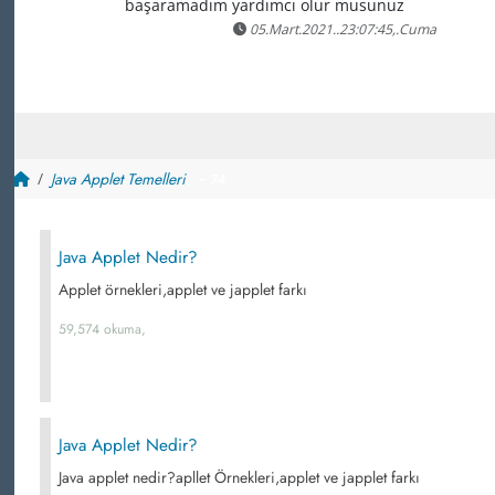
başaramadım yardımcı olur musunuz
05.Mart.2021..23:07:45,.Cuma
Java Applet Temelleri
~ 74
Java Applet Nedir?
Applet örnekleri,applet ve japplet farkı
59,574 okuma,
Java Applet Nedir?
Java applet nedir?apllet Örnekleri,applet ve japplet farkı