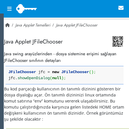
Java Applet Temelleri
Java Applet JFileChooser
~ 28,398
Java Applet JFileChooser
Java swing arayüzlerinden - dosya sistemine erişimi sağlayan
JFileChooser sınıfının detayları
JFileChooser
jfc =
new
JFileChooser
(
)
;
jfc.
showOpenDialog
(
null
)
;
Bu kod parçacığı kullanıcının ön tanımlı dizinini gösteren bir
dosya diyaloğu açar. Ön tanımlı dizininizi linux ortamında
komut satırına “env” komutunu vererek ulaşabilirsiniz. Bu
komutu çalıştırdığınızda karşınıza gelen listedeki HOME ortam
değişkeni kullanıcının ön tanımlı dizinidir. Örnek görüntümüz
şu şekilde olacaktır :