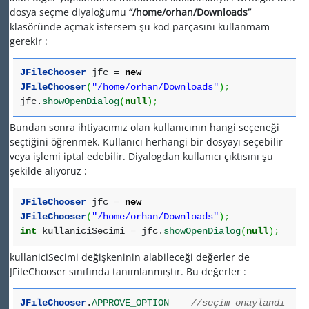
dosya seçme diyaloğumu
“/home/orhan/Downloads”
klasöründe açmak istersem şu kod parçasını kullanmam
gerekir :
JFileChooser
jfc =
new
JFileChooser
(
"/home/orhan/Downloads"
)
;
jfc.
showOpenDialog
(
null
)
;
Bundan sonra ihtiyacımız olan kullanıcının hangi seçeneği
seçtiğini öğrenmek. Kullanıcı herhangi bir dosyayı seçebilir
veya işlemi iptal edebilir. Diyalogdan kullanıcı çıktısını şu
şekilde alıyoruz :
JFileChooser
jfc =
new
JFileChooser
(
"/home/orhan/Downloads"
)
;
int
kullaniciSecimi = jfc.
showOpenDialog
(
null
)
;
kullaniciSecimi değişkeninin alabileceği değerler de
JFileChooser sınıfında tanımlanmıştır. Bu değerler :
JFileChooser
.
APPROVE_OPTION
//seçim onaylandı