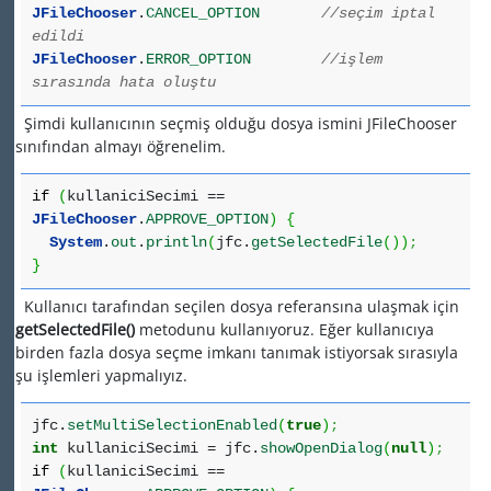
JFileChooser
.
CANCEL_OPTION
//seçim iptal
edildi
JFileChooser
.
ERROR_OPTION
//işlem
sırasında hata oluştu
Şimdi kullanıcının seçmiş olduğu dosya ismini JFileChooser
sınıfından almayı öğrenelim.
if
(
kullaniciSecimi ==
JFileChooser
.
APPROVE_OPTION
)
{
System
.
out
.
println
(
jfc.
getSelectedFile
(
)
)
;
}
Kullanıcı tarafından seçilen dosya referansına ulaşmak için
getSelectedFile()
metodunu kullanıyoruz. Eğer kullanıcıya
birden fazla dosya seçme imkanı tanımak istiyorsak sırasıyla
şu işlemleri yapmalıyız.
jfc.
setMultiSelectionEnabled
(
true
)
;
int
kullaniciSecimi = jfc.
showOpenDialog
(
null
)
;
if
(
kullaniciSecimi ==