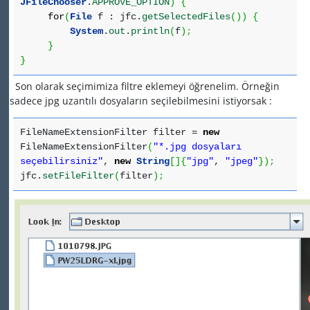
JFileChooser
.
APPROVE_OPTION
)
{
for
(
File
f : jfc.
getSelectedFiles
(
)
)
{
System
.
out
.
println
(
f
)
;
}
}
Son olarak seçimimiza filtre eklemeyi öğrenelim. Örneğin
sadece jpg uzantılı dosyaların seçilebilmesini istiyorsak :
FileNameExtensionFilter filter =
new
FileNameExtensionFilter
(
"*.jpg dosyaları
seçebilirsiniz"
,
new
String
[
]
{
"jpg"
,
"jpeg"
}
)
;
jfc.
setFileFilter
(
filter
)
;