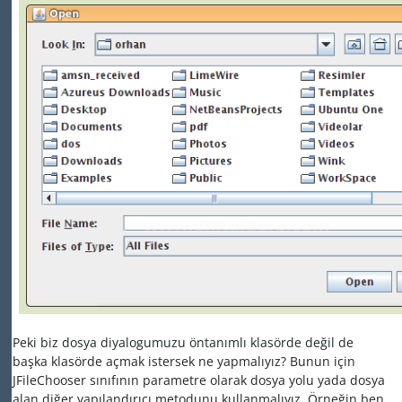
Peki biz dosya diyalogumuzu öntanımlı klasörde değil de
başka klasörde açmak istersek ne yapmalıyız? Bunun için
JFileChooser sınıfının parametre olarak dosya yolu yada dosya
alan diğer yapılandırıcı metodunu kullanmalıyız. Örneğin ben