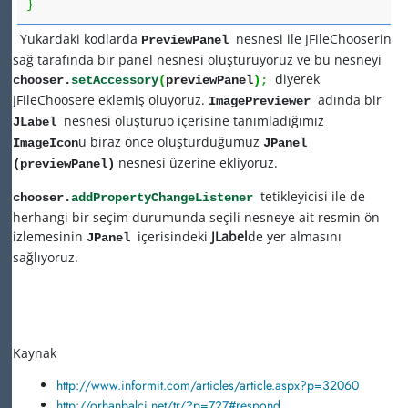
}
Yukardaki kodlarda
nesnesi ile JFileChooserin
PreviewPanel
sağ tarafında bir panel nesnesi oluşturuyoruz ve bu nesneyi
diyerek
chooser.
setAccessory
(
previewPanel
)
;
JFileChoosere eklemiş oluyoruz.
adında bir
ImagePreviewer
nesnesi oluşturuo içerisine tanımladığımız
JLabel
u biraz önce oluşturduğumuz
ImageIcon
JPanel
nesnesi üzerine ekliyoruz.
(previewPanel)
tetikleyicisi ile de
chooser.
addPropertyChangeListener
herhangi bir seçim durumunda seçili nesneye ait resmin ön
izlemesinin
içerisindeki
JLabel
de yer almasını
JPanel
sağlıyoruz.
Kaynak
http://www.informit.com/articles/article.aspx?p=32060
http://orhanbalci.net/tr/?p=727#respond