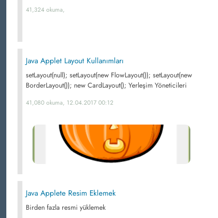
41,324 okuma,
Java Applet Layout Kullanımları
setLayout(null); setLayout(new FlowLayout()); setLayout(new
BorderLayout()); new CardLayout(); Yerleşim Yöneticileri
41,080 okuma, 12.04.2017 00:12
Java Applete Resim Eklemek
Birden fazla resmi yüklemek