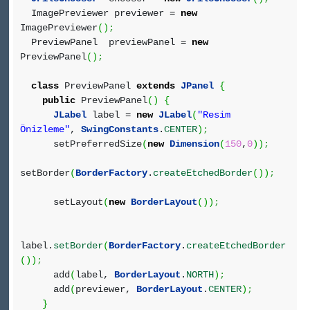
ImagePreviewer previewer =
new
ImagePreviewer
(
)
;
PreviewPanel previewPanel =
new
PreviewPanel
(
)
;
class
PreviewPanel
extends
JPanel
{
public
PreviewPanel
(
)
{
JLabel
label =
new
JLabel
(
"Resim
Önizleme"
,
SwingConstants
.
CENTER
)
;
setPreferredSize
(
new
Dimension
(
150
,
0
)
)
;
setBorder
(
BorderFactory
.
createEtchedBorder
(
)
)
;
setLayout
(
new
BorderLayout
(
)
)
;
label.
setBorder
(
BorderFactory
.
createEtchedBorder
(
)
)
;
add
(
label,
BorderLayout
.
NORTH
)
;
add
(
previewer,
BorderLayout
.
CENTER
)
;
}