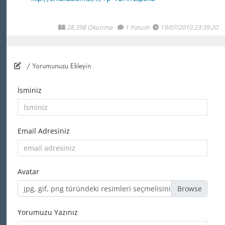
28,398 Okunma
1 Yorum
19/07/2010.23:39:20
/ Yorumunuzu Ekleyin
İsminiz
Email Adresiniz
Avatar
jpg, gif, png türündeki resimleri seçmelisiniz
Yorumuzu Yazınız