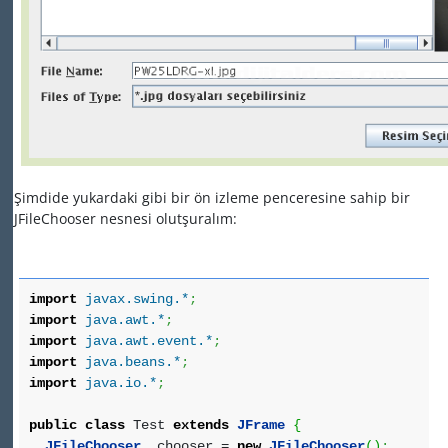
Şimdide yukardaki gibi bir ön izleme penceresine sahip bir
JFileChooser nesnesi olutşuralım:
import
javax.swing.*
;
import
java.awt.*
;
import
java.awt.event.*
;
import
java.beans.*
;
import
java.io.*
;
public
class
Test
extends
JFrame
{
JFileChooser
chooser =
new
JFileChooser
(
)
;