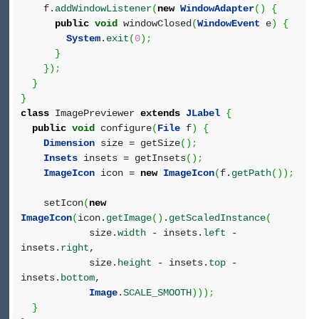
f.
addWindowListener
(
new
WindowAdapter
(
)
{
public
void
windowClosed
(
WindowEvent
e
)
{
System
.
exit
(
0
)
;
}
}
)
;
}
}
class
ImagePreviewer
extends
JLabel
{
public
void
configure
(
File
f
)
{
Dimension
size = getSize
(
)
;
Insets
insets = getInsets
(
)
;
ImageIcon
icon =
new
ImageIcon
(
f.
getPath
(
)
)
;
setIcon
(
new
ImageIcon
(
icon.
getImage
(
)
.
getScaledInstance
(
size.
width
- insets.
left
-
insets.
right
,
size.
height
- insets.
top
-
insets.
bottom
,
Image
.
SCALE_SMOOTH
)
)
)
;
}