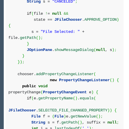
String
s =
"CANCELED"
;
if
(
file
!
=
null
&&
state ==
JFileChooser
.
APPROVE_OPTION
)
{
s =
"File Selected: "
+
file.
getPath
(
)
;
}
JOptionPane
.
showMessageDialog
(
null
, s
)
;
}
}
)
;
chooser.
addPropertyChangeListener
(
new
PropertyChangeListener
(
)
{
public
void
propertyChange
(
PropertyChangeEvent
e
)
{
if
(
e.
getPropertyName
(
)
.
equals
(
JFileChooser
.
SELECTED_FILE_CHANGED_PROPERTY
)
)
{
File
f =
(
File
)
e.
getNewValue
(
)
;
String
s = f.
getPath
(
)
, suffix =
null
;
int
i = s.
lastIndexOf
(
'.'
)
;