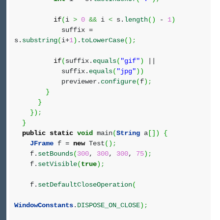
if
(
i
>
0
&&
i
<
s.
length
(
)
-
1
)
suffix =
s.
substring
(
i+
1
)
.
toLowerCase
(
)
;
if
(
suffix.
equals
(
"gif"
)
||
suffix.
equals
(
"jpg"
)
)
previewer.
configure
(
f
)
;
}
}
}
)
;
}
public
static
void
main
(
String
a
[
]
)
{
JFrame
f =
new
Test
(
)
;
f.
setBounds
(
300
,
300
,
300
,
75
)
;
f.
setVisible
(
true
)
;
f.
setDefaultCloseOperation
(
WindowConstants
.
DISPOSE_ON_CLOSE
)
;