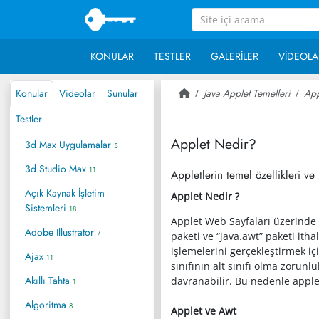
KONULAR
TESTLER
GALERILER
VIDEOLA
Konular
Videolar
Sunular
Java Applet Temelleri
App
Testler
Applet Nedir?
3d Max Uygulamalar
5
3d Studio Max
11
Appletlerin temel özellikleri ve 
Açık Kaynak İşletim
Applet Nedir ?
Sistemleri
18
Applet Web Sayfaları üzerinde ya
Adobe Illustrator
7
paketi ve “java.awt” paketi ith
işlemelerini gerçekleştirmek içi
Ajax
11
sınıfının alt sınıfı olma zorunl
Akıllı Tahta
davranabilir. Bu nedenle apple
1
Algoritma
8
Applet ve Awt