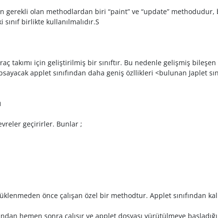
n gerekli olan methodlardan biri “paint” ve “update” methodudur, b
 sınıf birlikte kullanılmalıdır.S
araç takımı için geliştirilmiş bir sınıftır. Bu nedenle gelişmiş bil
sayacak applet sınıfından daha geniş özllikleri <bulunan Japlet sın
ü
vreler geçirirler. Bunlar ;
üklenmeden önce çalışan özel bir methodtur. Applet sınıfından kalıtı
dan hemen sonra çalışır ve applet dosyası yürütülmeye başladığı