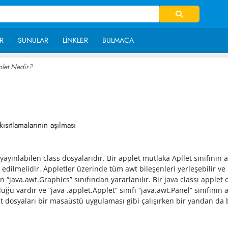
R
SUNULAR
LINKLER
BULMACA
let Nedir?
~ 31,198
kısıtlamalarının aşılması
yınlabilen class dosyalarıdır. Bir applet mutlaka Apllet sınıfının alt
al edilmelidir. Appletler üzerinde tüm awt bileşenleri yerleşebilir v
n “java.awt.Graphics” sınıfından yararlanılır. Bir java classı applet 
uluğu vardır ve “java .applet.Applet” sınıfı “java.awt.Panel” sınıfının
t dosyaları bir masaüstü uygulaması gibi çalışırken bir yandan da b