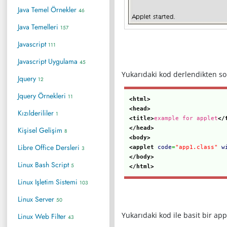
Java Temel Örnekler
46
Java Temelleri
157
Javascript
111
Javascript Uygulama
45
Yukarıdaki kod derlendikten so
Jquery
12
Jquery Örnekleri
11
<html>
<head>
Kızılderililer
1
<title>
example for applet
</
</head>
Kişisel Gelişim
8
<body>
Libre Office Dersleri
<applet
code
=
"app1.class"
w
3
</body>
Linux Bash Script
5
</html>
Linux Işletim Sistemi
103
Linux Server
50
Yukarıdaki kod ile basit bir appl
Linux Web Filter
43