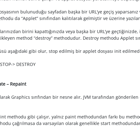
dosyasının bulunuduğu sayfadan başka bir URL’ye geçiş yaparsanız v
hodu da “Applet” sınıfından kalıtılarak gelmiştir ve üzerine yazılara
rınızdan birini kapattığınızda veya başka bir URL’ye geçtiğinizde,
ikleyen method “destroy” methodudur. Destroy methodu Applet sınıfı
sü aşağıdaki gibi olur, stop edilmiş bir applet dosyası init edilmede
> STOP-> DESTROY
ate – Repaint
ak Graphics sınfından bir nesne alır, JVM tarafından gönderilen ci
t methodu gibi çalışır, yalnız paint methodundan farkı bu method ç
thodu çağrılmasa da varsayılan olarak genellikle start methodunda