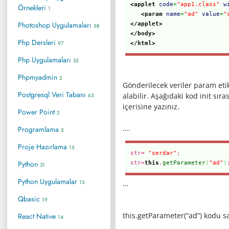
<applet
code
=
"app1.class"
w
Örnekleri
1
<param
name
=
"ad"
value
=
"
Photoshop Uygulamaları
</applet>
58
</body>
Php Dersleri
97
</html>
Php Uygulamaları
33
Phpmyadmin
2
Gönderilecek veriler param etik
Postgresql Veri Tabanı
alabilir. Aşağıdaki kod init sı
63
içerisine yazınız.
Power Point
2
….
Programlama
5
Proje Hazırlama
15
str=
"serdar"
;
Python
str=
this
.
getParameter
(
"ad"
)
31
Python Uygulamalar
13
…
Qbasic
19
this.getParameter(“ad”) kodu sa
React Native
14