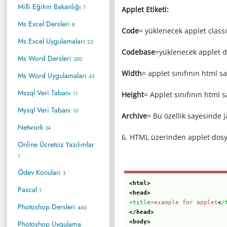
Milli Eğitim Bakanlığı
7
Applet Etiketi:
Ms Excel Dersleri
8
Code
= yüklenecek applet classın
Ms Excel Uygulamaları
23
Codebase
=yüklenecek applet do
Ms Word Dersleri
350
Width
= applet sınıfının html s
Ms Word Uygulamaları
43
Mssql Veri Tabanı
11
Height
= Applet sınıfının html 
Mysql Veri Tabanı
10
Archive
= Bu özellik sayesinde j
Network
34
6. HTML üzerinden applet dosya
Online Ücretsiz Yazılımlar
1
Ödev Konuları
3
<html>
Pascal
1
<head>
<title>
example for applet
<
/
Photoshop Dersleri
460
</head>
<body>
Photoshop Uygulama