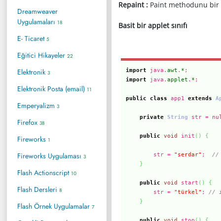
Repaint :
Paint methodunu bir da
Dreamweaver
Uygulamaları
18
Basit bir applet sınıfı
E- Ticaret
5
Eğitici Hikayeler
22
Elektronik
import
java.
awt
.
*
;
3
import
java.
applet
.
*
;
Elektronik Posta (email)
11
public
class
app1
extends
A
Emperyalizm
3
private
String
str =
nu
Firefox
38
public
void
init
(
)
{
Fireworks
1
Fireworks Uygulaması
str =
"serdar"
;
//
3
}
Flash Actionscript
10
public
void
start
(
)
{
Flash Dersleri
8
str =
"türkel"
;
// 
}
Flash Örnek Uygulamalar
7
public
void
stop
(
)
{