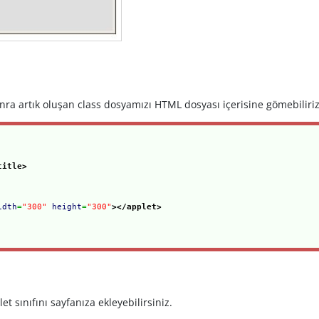
nra artık oluşan class dosyamızı HTML dosyası içerisine gömebiliri
title>
idth
=
"300"
height
=
"300"
>
</applet>
et sınıfını sayfanıza ekleyebilirsiniz.