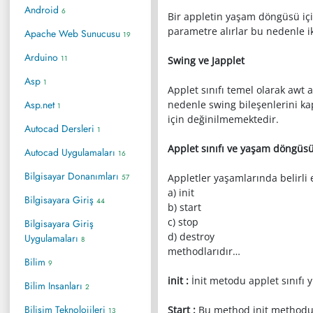
Android
6
Bir appletin yaşam döngüsü içi
parametre alırlar bu nedenle iki
Apache Web Sunucusu
19
Arduino
11
Swing ve Japplet
Asp
1
Applet sınıfı temel olarak awt 
Asp.net
nedenle swing bileşenlerini kap
1
için değinilmemektedir.
Autocad Dersleri
1
Applet sınıfı ve yaşam döngüs
Autocad Uygulamaları
16
Bilgisayar Donanımları
Appletler yaşamlarında belirli e
57
a) init
Bilgisayara Giriş
44
b) start
c) stop
Bilgisayara Giriş
d) destroy
Uygulamaları
8
methodlarıdır…
Bilim
9
init :
İnit metodu applet sınıfı y
Bilim Insanları
2
Bilişim Teknolojileri
Start :
Bu method init methodun
13