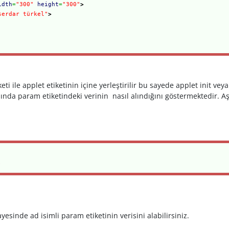
idth
=
"300"
height
=
"300"
>
serdar türkel"
>
eti ile applet etiketinin içine yerleştirilir bu sayede applet init ve
rasında param etiketindeki verinin nasıl alındığını göstermektedir.
;
yesinde ad isimli param etiketinin verisini alabilirsiniz.