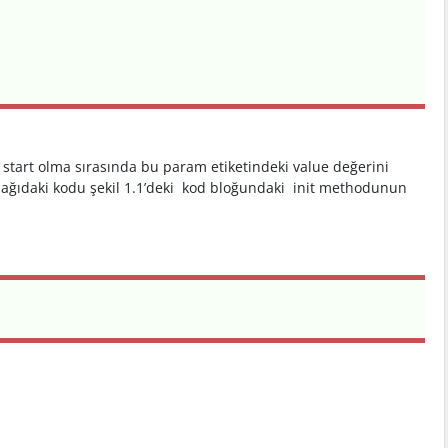
ya start olma sırasında bu param etiketindeki value değerini
 Aşağıdaki kodu şekil 1.1’deki kod bloğundaki init methodunun