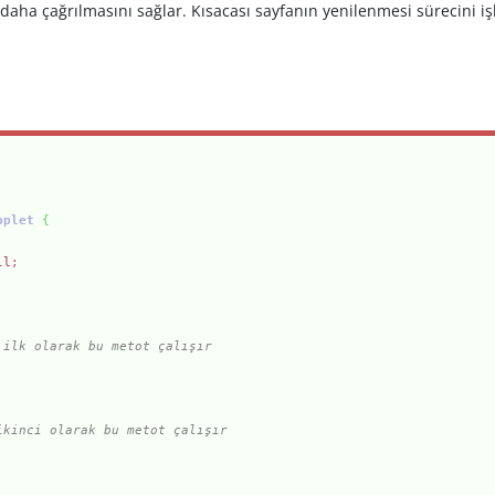
ha çağrılmasını sağlar. Kısacası sayfanın yenilenmesi sürecini işle
pplet
{
ll
;
 ilk olarak bu metot çalışır
ikinci olarak bu metot çalışır