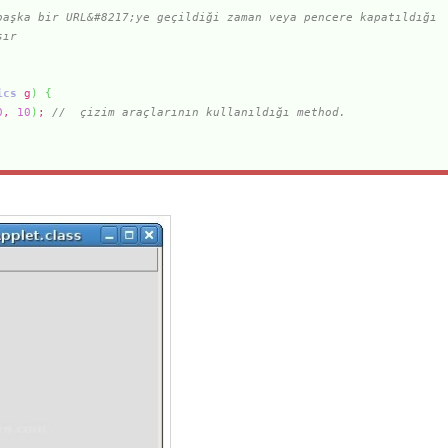
başka bir URL&#8217;ye geçildiği zaman veya pencere kapatıldığı
şır
ics
g
)
{
0
,
10
)
;
// çizim araçlarının kullanıldığı method.