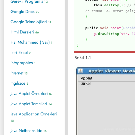
Gerekli Programlar
3
this
.
destroy
(
)
;
// 
Google Docs
// zaman bu metot çalı
22
}
Google Teknolojileri
11
public
void
paint
(
Graph
Html Dersleri
66
g.
drawString
(
str,
1
}
Hz. Muhammed ( Sav)
1
}
Ileri Excel
2
Şekil 1.1
Infographics
1
Internet
13
İngilizce
6
Java Applet Örnekleri
82
Java Applet Temelleri
74
Java Application Örnekleri
10
Java Netbeans Ide
16