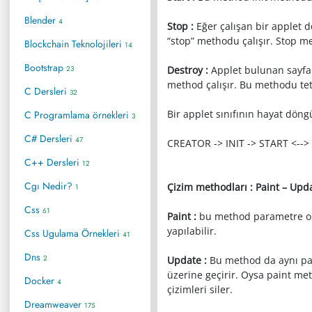
Blender
4
Stop :
Eğer çalışan bir applet 
“stop” methodu çalışır. Stop met
Blockchain Teknolojileri
14
Bootstrap
23
Destroy :
Applet bulunan sayfala
method çalışır. Bu methodu tet
C Dersleri
32
Bir applet sınıfının hayat döngü
C Programlama örnekleri
3
C# Dersleri
47
CREATOR -> INIT -> START <--
C++ Dersleri
12
Cgı Nedir?
Çizim methodları : Paint – Upd
1
Css
61
Paint :
bu method parametre olar
yapılabilir.
Css Ugulama Örnekleri
41
Dns
2
Update :
Bu method da aynı pain
üzerine geçirir. Oysa paint me
Docker
4
çizimleri siler.
Dreamweaver
175