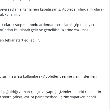
eya sayfanızı tamamen kapatırsanız. Applet sınıfında ilk olarak
k kullanılır.
 ilk olarak stop methodu ardından son olarak çöp toplayıcı
ndan kalıtılarak gelir ve genellikle üzerine yazılmaz.
n tekrar start edilebilir.
zim nesnesi kullanılarak Appletler üzerine çizim işlemleri
ağrıldığı zaman çalışır ve yaptığı çizimleri önceki çizimlerin
n sonra çalışır, ayrıca paint methodu çizim yaparken öncek