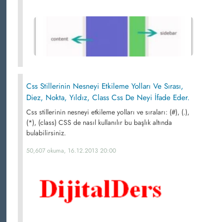
Css Stillerinin Nesneyi Etkileme Yolları Ve Sırası,
Diez, Nokta, Yıldız, Class Css De Neyi İfade Eder.
Css stillerinin nesneyi etkileme yolları ve sıraları: (#), (.),
(*), (class) CSS de nasıl kullanılır bu başlık altında
bulabilirsiniz.
50,607 okuma, 16.12.2013 20:00