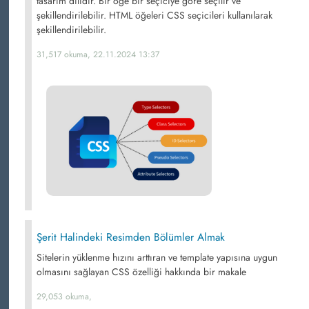
tasarım dilidir. Bir öğe bir seçiciye göre seçilir ve
şekillendirilebilir. HTML öğeleri CSS seçicileri kullanılarak
şekillendirilebilir.
31,517 okuma, 22.11.2024 13:37
Şerit Halindeki Resimden Bölümler Almak
Sitelerin yüklenme hızını arttıran ve template yapısına uygun
olmasını sağlayan CSS özelliği hakkında bir makale
29,053 okuma,