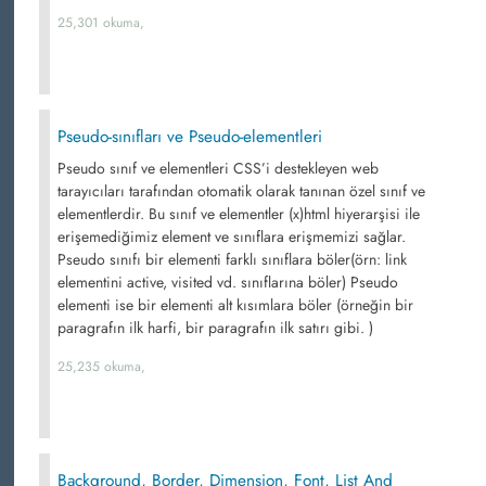
25,301 okuma,
Pseudo-sınıfları ve Pseudo-elementleri
Pseudo sınıf ve elementleri CSS’i destekleyen web
tarayıcıları tarafından otomatik olarak tanınan özel sınıf ve
elementlerdir. Bu sınıf ve elementler (x)html hiyerarşisi ile
erişemediğimiz element ve sınıflara erişmemizi sağlar.
Pseudo sınıfı bir elementi farklı sınıflara böler(örn: link
elementini active, visited vd. sınıflarına böler) Pseudo
elementi ise bir elementi alt kısımlara böler (örneğin bir
paragrafın ilk harfi, bir paragrafın ilk satırı gibi. )
25,235 okuma,
Background, Border, Dimension, Font, List And