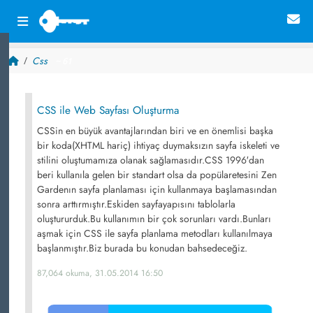
Css
~ 61
CSS ile Web Sayfası Oluşturma
CSSin en büyük avantajlarından biri ve en önemlisi başka
bir koda(XHTML hariç) ihtiyaç duymaksızın sayfa iskeleti ve
stilini oluştumamıza olanak sağlamasıdır.CSS 1996′dan
beri kullanıla gelen bir standart olsa da popülaretesini Zen
Gardenın sayfa planlaması için kullanmaya başlamasından
sonra arttırmıştır.Eskiden sayfayapısını tablolarla
oluştururduk.Bu kullanımın bir çok sorunları vardı.Bunları
aşmak için CSS ile sayfa planlama metodları kullanılmaya
başlanmıştır.Biz burada bu konudan bahsedeceğiz.
87,064 okuma, 31.05.2014 16:50