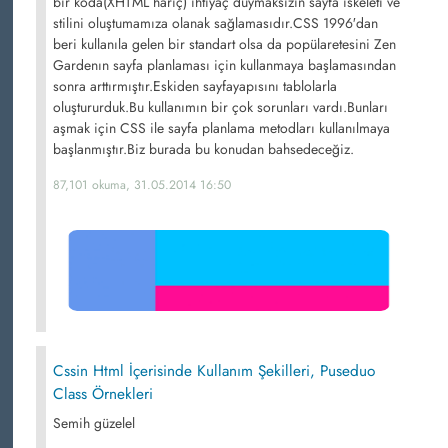
bir koda(XHTML hariç) ihtiyaç duymaksızın sayfa iskeleti ve
stilini oluştumamıza olanak sağlamasıdır.CSS 1996′dan
beri kullanıla gelen bir standart olsa da popülaretesini Zen
Gardenın sayfa planlaması için kullanmaya başlamasından
sonra arttırmıştır.Eskiden sayfayapısını tablolarla
oluştururduk.Bu kullanımın bir çok sorunları vardı.Bunları
aşmak için CSS ile sayfa planlama metodları kullanılmaya
başlanmıştır.Biz burada bu konudan bahsedeceğiz.
87,101 okuma, 31.05.2014 16:50
Cssin Html İçerisinde Kullanım Şekilleri, Puseduo
Class Örnekleri
Semih güzelel