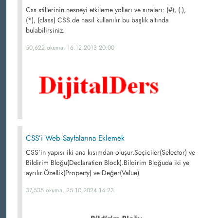
Css stillerinin nesneyi etkileme yolları ve sıraları: (#), (.),
(*), (class) CSS de nasıl kullanılır bu başlık altında
bulabilirsiniz.
50,622 okuma, 16.12.2013 20:00
CSS’i Web Sayfalarına Eklemek
CSS’in yapısı iki ana kısımdan oluşur.Seçiciler(Selector) ve
Bildirim Bloğu(Declaration Block).Bildirim Bloğuda iki ye
ayrılır.Özellik(Property) ve Değer(Value)
37,535 okuma, 25.10.2024 14:23