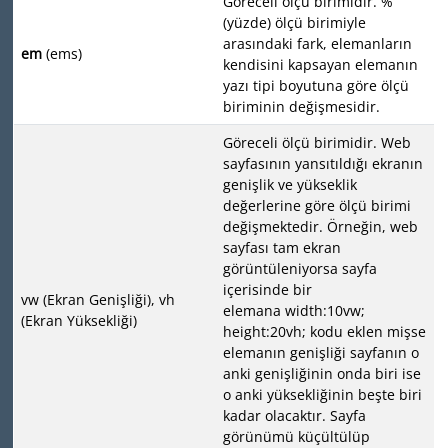
Göreceli ölçü birimidir. %
(yüzde) ölçü birimiyle
arasındaki fark, elemanların
em
(ems)
kendisini kapsayan elemanın
yazı tipi boyutuna göre ölçü
biriminin değişmesidir.
Göreceli ölçü birimidir. Web
sayfasının yansıtıldığı ekranın
genişlik ve yükseklik
değerlerine göre ölçü birimi
değişmektedir. Örneğin, web
sayfası tam ekran
görüntüleniyorsa sayfa
içerisinde bir
vw (Ekran Genişliği), vh
elemana width:10vw;
(Ekran Yüksekliği)
height:20vh; kodu eklen mişse
elemanın genişliği sayfanın o
anki genişliğinin onda biri ise
o anki yüksekliğinin beşte biri
kadar olacaktır. Sayfa
görünümü küçültülüp