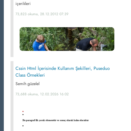
içerikleri
73,823 okuma, 28.12.2012 07:39
Cssin Html İçerisinde Kullanım Şekilleri, Puseduo
Class Örnekleri
Semih güzelel
73,688 okuma, 12.02.2026 16:02