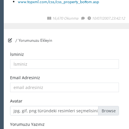
www.topxml.com/css/css_property_bottom.asp
16,670 Okunma
10/07/2007.23:42:12
/ Yorumunuzu Ekleyin
İsminiz
Email Adresiniz
Avatar
jpg, gif, png türündeki resimleri seçmelisiniz
Yorumuzu Yazınız