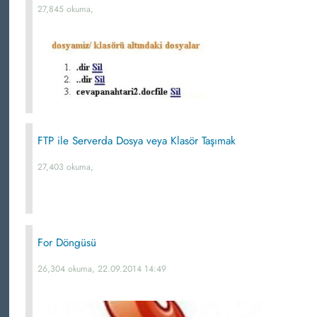
27,845 okuma,
FTP ile Serverda Dosya veya Klasör Taşımak
27,403 okuma,
For Döngüsü
26,304 okuma, 22.09.2014 14:49