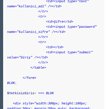
<td><input type="text"
name="kullanici_adi" /></td>
</tr>
<tr>
<td>Şifre</td>
<td><input type="password"
name="kullanici_sifre" /></td>
</tr>
<tr>
<td></td>
<td><input type="submit"
value="Giriş" /></td>
</tr>
</table>
</form>
BLOK
;
$YetkisizGiris
=
<<< BLOK
<div style="width:300px; height:100px;
padding:50px; margin:50px auto; background-