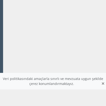
Veri politikasındaki amaçlarla sınırlı ve mevzuata uygun şekilde
×
çerez konumlandırmaktayız.
www.dijitalders.com
bilgi
dijitalders.com