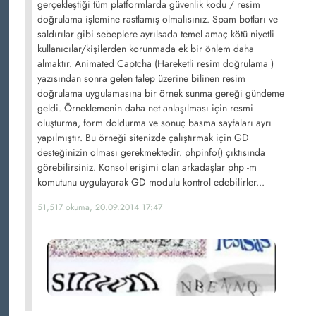
gerçekleştiği tüm platformlarda güvenlik kodu / resim
doğrulama işlemine rastlamış olmalısınız. Spam botları ve
saldırılar gibi sebeplere ayrılsada temel amaç kötü niyetli
kullanıcılar/kişilerden korunmada ek bir önlem daha
almaktır. Animated Captcha (Hareketli resim doğrulama )
yazısından sonra gelen talep üzerine bilinen resim
doğrulama uygulamasına bir örnek sunma gereği gündeme
geldi. Örneklemenin daha net anlaşılması için resmi
oluşturma, form doldurma ve sonuç basma sayfaları ayrı
yapılmıştır. Bu örneği sitenizde çalıştırmak için GD
desteğinizin olması gerekmektedir. phpinfo() çıktısında
görebilirsiniz. Konsol erişimi olan arkadaşlar php -m
komutunu uygulayarak GD modulu kontrol edebilirler...
51,517 okuma, 20.09.2014 17:47