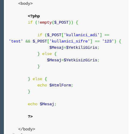
<body>
<?php
if
(
!
empty
(
$_POST
)
)
{
if
(
$_POST
[
'kullanici_adi'
]
==
'test'
&&
$_POST
[
'kullanici_sifre'
]
==
'123'
)
{
$Mesaj
=
$YetkiliGiris
;
}
else
{
$Mesaj
=
$YetkisizGiris
;
}
}
else
{
echo
$HtmlForm
;
}
echo
$Mesaj
;
?>
</body>