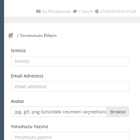
42,760 Okunma
1 Yorum
27/02/2012.01:01:20
/ Yorumunuzu Ekleyin
İsminiz
Email Adresiniz
Avatar
jpg, gif, png türündeki resimleri seçmelisiniz
Yorumuzu Yazınız