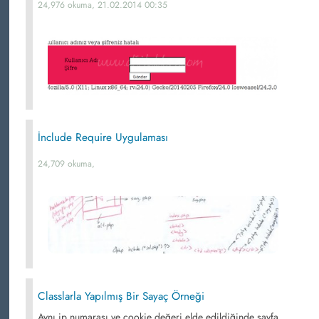
24,976 okuma, 21.02.2014 00:35
İnclude Require Uygulaması
24,709 okuma,
Classlarla Yapılmış Bir Sayaç Örneği
Aynı ip numarası ve cookie değeri elde edildiğinde sayfa