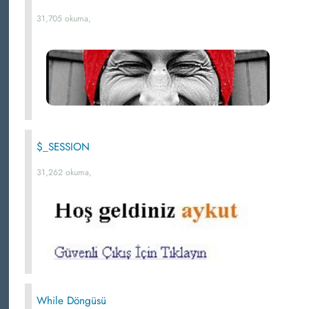
31,705 okuma,
$_SESSION
31,262 okuma,
While Döngüsü