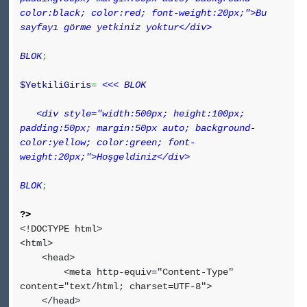
color:black; color:red; font-weight:20px;">Bu
sayfayı görme yetkiniz yoktur</div>
BLOK
;
$YetkiliGiris
=
<<< BLOK
<div style="width:500px; height:100px;
padding:50px; margin:50px auto; background-
color:yellow; color:green; font-
weight:20px;">Hoşgeldiniz</div>
BLOK
;
?>
<!DOCTYPE html>
<html>
<head>
<meta http-equiv="Content-Type"
content="text/html; charset=UTF-8">
</head>