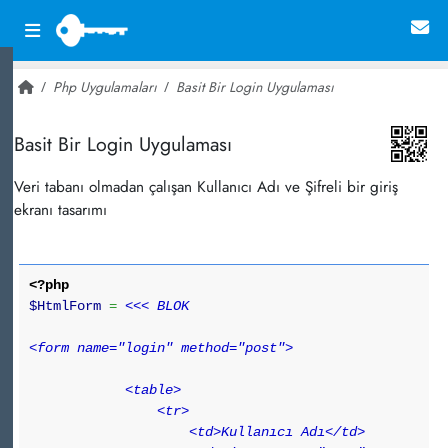
Php Uygulamaları
Basit Bir Login Uygulaması
~ 42,760
Basit Bir Login Uygulaması
Veri tabanı olmadan çalışan Kullanıcı Adı ve Şifreli bir giriş
ekranı tasarımı
<?php
$HtmlForm
=
<<< BLOK
<form name="login" method="post">
<table>
<tr>
<td>Kullanıcı Adı</td>