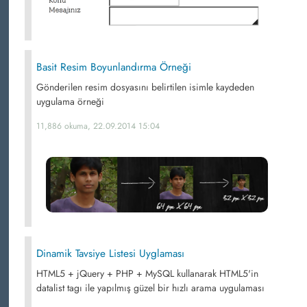
Basit Resim Boyunlandırma Örneği
Gönderilen resim dosyasını belirtilen isimle kaydeden
uygulama örneği
11,886 okuma, 22.09.2014 15:04
Dinamik Tavsiye Listesi Uyglaması
HTML5 + jQuery + PHP + MySQL kullanarak HTML5'in
datalist tagı ile yapılmış güzel bir hızlı arama uygulaması