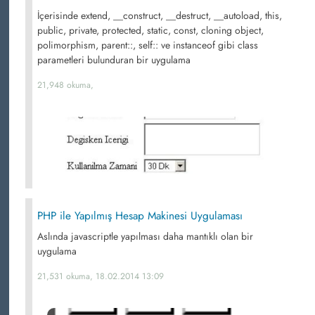
İçerisinde extend, __construct, __destruct, __autoload, this,
public, private, protected, static, const, cloning object,
polimorphism, parent::, self:: ve instanceof gibi class
parametleri bulunduran bir uygulama
21,948 okuma,
PHP ile Yapılmış Hesap Makinesi Uygulaması
Aslında javascriptle yapılması daha mantıklı olan bir
uygulama
21,531 okuma, 18.02.2014 13:09