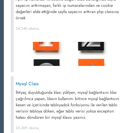
sayacını arttırmayan, farklı ip numaralarından ve cookie
değerleri elde ettiğinde sayfa sayacını arttıran php classına
örnek
24,340 okuma,
Mysql Class
İhtiyaç duyulduğunda klası yüklyen, mysql bağlantısını klas
çağrılınca yapan, klasın kullanımı bitince mysql bağlantısını
kesen ve içerisinde tabloyadok fonksiyonu ile verilen tablo
verisini tabloya döken, eğer tablo verisi yoksa exception
hatası döndüren bir mysql klassı yazınız.
23,309 okuma,