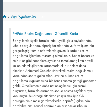
Php Uygulamaları
~ 33
PHPde Resim Doğrulama - Güvenlik Kodu
Son yıllarda üyelik formlarında, üyelik giriş sayfalarında,
whois sorgularında, sipariş formlarında vs form işleminin
gerçekleştiği tüm platformlarda güvenlik kodu / resim
doğrulama işlemine rastlamış olmalısınız. Spam botları ve
saldırılar gibi sebeplere ayrılsada temel amaç kötü niyetli
kullanıcılar/kişilerden korunmada ek bir önlem daha
almaktır. Animated Captcha (Hareketli resim doğrulama )
yazısından sonra gelen talep üzerine bilinen resim
doğrulama uygulamasına bir örnek sunma gereği gündeme
geldi. Örneklemenin daha net anlaşılması için resmi
oluşturma, form doldurma ve sonuç basma sayfaları ayrı
yapılmıştır. Bu örneği sitenizde çalıştırmak için GD
desteğinizin olması gerekmektedir. phpinfo() çıktısında
görebilirsiniz. Konsol erişimi olan arkadaşlar php -m