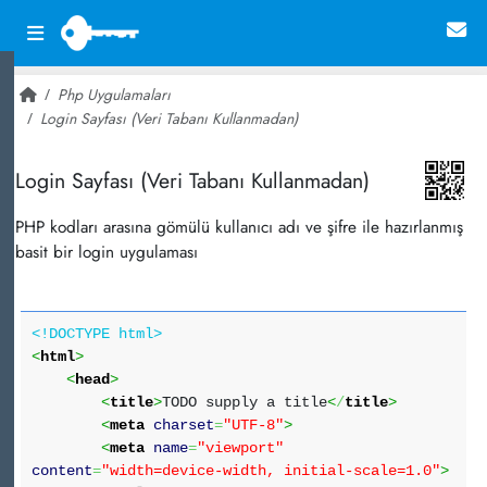
Php Uygulamaları
Login Sayfası (Veri Tabanı Kullanmadan)
~ 24,969
Login Sayfası (Veri Tabanı Kullanmadan)
PHP kodları arasına gömülü kullanıcı adı ve şifre ile hazırlanmış
basit bir login uygulaması
<!DOCTYPE html>
<
html
>
<
head
>
<
title
>
TODO supply a title
<
/
title
>
<
meta
charset
=
"UTF-8"
>
<
meta
name
=
"viewport"
content
=
"width=device-width, initial-scale=1.0"
>