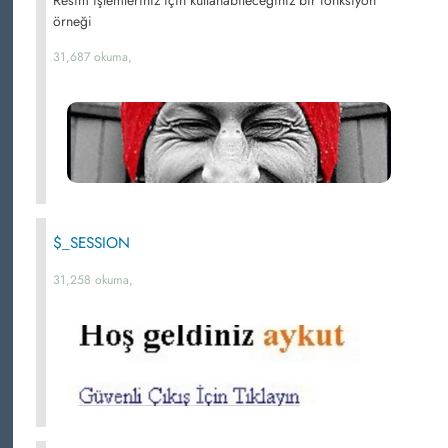
örneği
31,687 okuma,
$_SESSION
31,258 okuma,