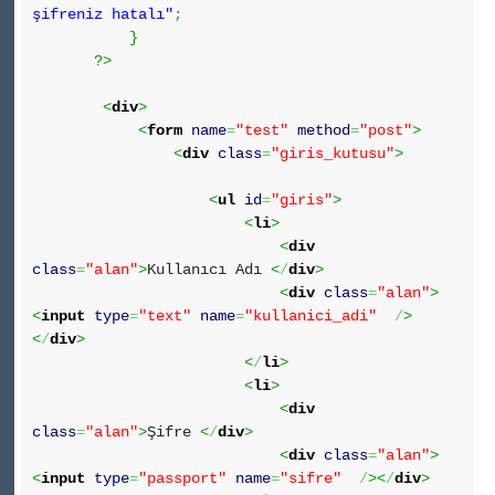
şifreniz hatalı"
;
}
?>
<
div
>
<
form
name
=
"test"
method
=
"post"
>
<
div
class
=
"giris_kutusu"
>
<
ul
id
=
"giris"
>
<
li
>
<
div
class
=
"alan"
>
Kullanıcı Adı
<
/
div
>
<
div
class
=
"alan"
>
<
input
type
=
"text"
name
=
"kullanici_adi"
/
>
<
/
div
>
<
/
li
>
<
li
>
<
div
class
=
"alan"
>
Şifre
<
/
div
>
<
div
class
=
"alan"
>
<
input
type
=
"passport"
name
=
"sifre"
/
><
/
div
>