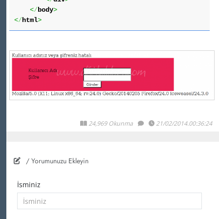
<
/
body
>
<
/
html
>
24,969 Okunma
21/02/2014.00:36:24
/ Yorumunuzu Ekleyin
İsminiz