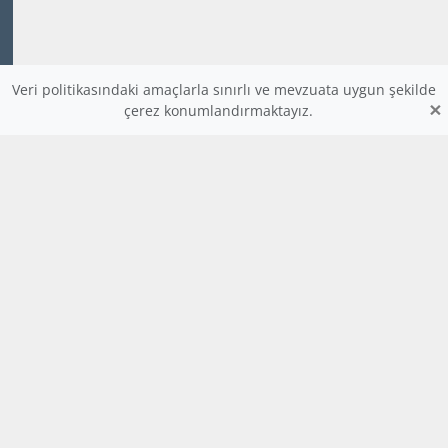
Veri politikasındaki amaçlarla sınırlı ve mevzuata uygun şekilde
×
çerez konumlandırmaktayız.
www.dijitalders.com
bilgi
dijitalders.com
dijitalders.com
Hakkımızda
Kod Renklendirici
Bulmaca
Uygulamalar