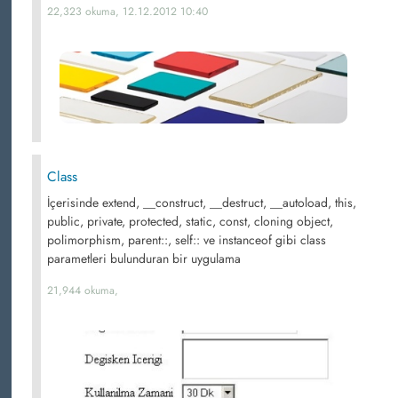
22,323 okuma, 12.12.2012 10:40
Class
İçerisinde extend, __construct, __destruct, __autoload, this,
public, private, protected, static, const, cloning object,
polimorphism, parent::, self:: ve instanceof gibi class
parametleri bulunduran bir uygulama
21,944 okuma,