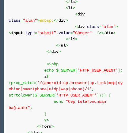
<
/
li
>
<
li
>
<
div
class
=
"alan"
>
&nbsp;
<
/
div
>
<
div
class
=
"alan"
>
<
input
type
=
"submit"
value
=
"Gönder"
/
><
/
div
>
<
/
li
>
<
/
ul
>
<
/
div
>
<?php
echo $_SERVER
[
'HTTP_USER_AGENT'
]
;
if
(
preg_match
(
'/(android|up.browser|up.link|mmp|sy
mbian|smartphone|midp|wap|phone)/i'
,
strtolower
(
$_SERVER
[
'HTTP_USER_AGENT'
]
)
)
)
{
echo
"Cep telefonundan
bağlantı"
;
}
?>
<
/
form
>
<
/
div
>