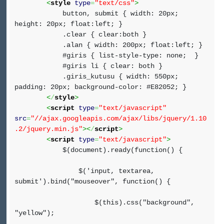
<
style
type
=
"text/css"
>
button, submit { width: 20px;
height: 20px; float:left; }
.clear { clear:both }
.alan { width: 200px; float:left; }
#giris { list-style-type: none; }
#giris li { clear: both }
.giris_kutusu { width: 550px;
padding: 20px; background-color: #E82052; }
<
/
style
>
<
script
type
=
"text/javascript"
src
=
"//ajax.googleapis.com/ajax/libs/jquery/1.10
.2/jquery.min.js"
><
/
script
>
<
script
type
=
"text/javascript"
>
$(document).ready(function() {
$('input, textarea,
submit').bind("mouseover", function() {
$(this).css("background",
"yellow");