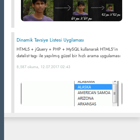
Dinamik Tavsiye Listesi Uyglaması
HTML5 + jQuery + PHP + MySQL kullanarak HTML5'in
datalist tagı ile yapılmış güzel bir hızlı arama uygulaması
8,587 okuma, 12.07.2017 02:43