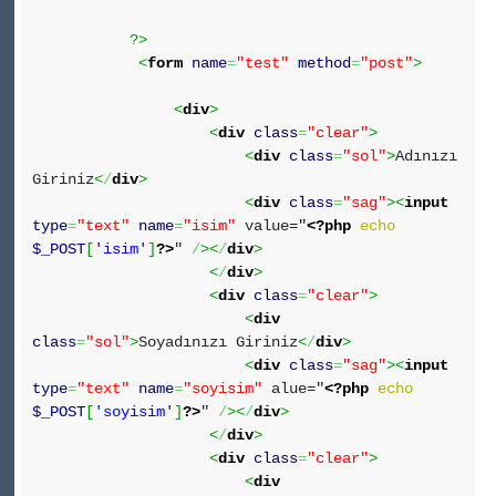
?>
<
form
name
=
"test"
method
=
"post"
>
<
div
>
<
div
class
=
"clear"
>
<
div
class
=
"sol"
>
Adınızı
Giriniz
<
/
div
>
<
div
class
=
"sag"
><
input
type
=
"text"
name
=
"isim"
value="
<?php
echo
$_POST
[
'isim'
]
?>
"
/
><
/
div
>
<
/
div
>
<
div
class
=
"clear"
>
<
div
class
=
"sol"
>
Soyadınızı Giriniz
<
/
div
>
<
div
class
=
"sag"
><
input
type
=
"text"
name
=
"soyisim"
alue="
<?php
echo
$_POST
[
'soyisim'
]
?>
"
/
><
/
div
>
<
/
div
>
<
div
class
=
"clear"
>
<
div