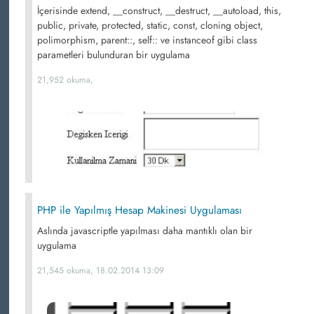
İçerisinde extend, __construct, __destruct, __autoload, this,
public, private, protected, static, const, cloning object,
polimorphism, parent::, self:: ve instanceof gibi class
parametleri bulunduran bir uygulama
21,952 okuma,
PHP ile Yapılmış Hesap Makinesi Uygulaması
Aslında javascriptle yapılması daha mantıklı olan bir
uygulama
21,545 okuma, 18.02.2014 13:09