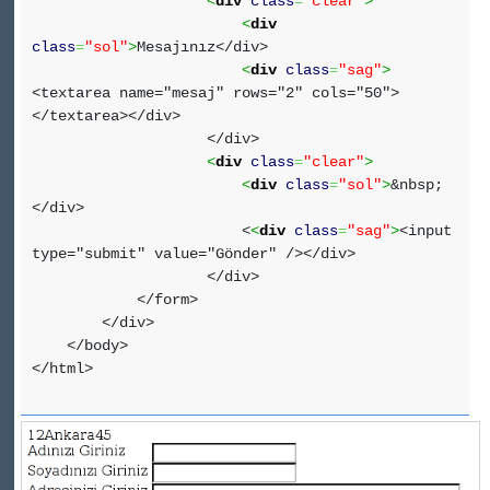
<
div
class
=
"clear"
>
<
div
class
=
"sol"
>
Mesajınız</div>
<
div
class
=
"sag"
>
<textarea name="mesaj" rows="2" cols="50">
</textarea></div>
</div>
<
div
class
=
"clear"
>
<
div
class
=
"sol"
>
&nbsp;
</div>
<
<
div
class
=
"sag"
>
<input
type="submit" value="Gönder" /></div>
</div>
</form>
</div>
</body>
</html>