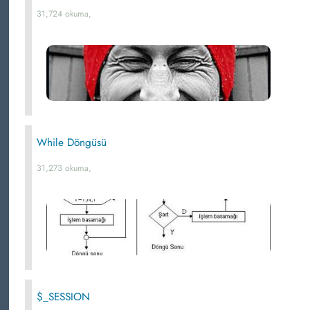
31,724 okuma,
While Döngüsü
31,273 okuma,
$_SESSION