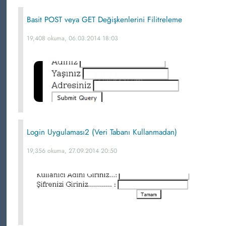
Basit POST veya GET Değişkenlerini Filitreleme
19,408 okuma, 06.03.2014 18:03
Login Uygulaması2 (Veri Tabanı Kullanmadan)
19,356 okuma, 27.09.2014 20:50