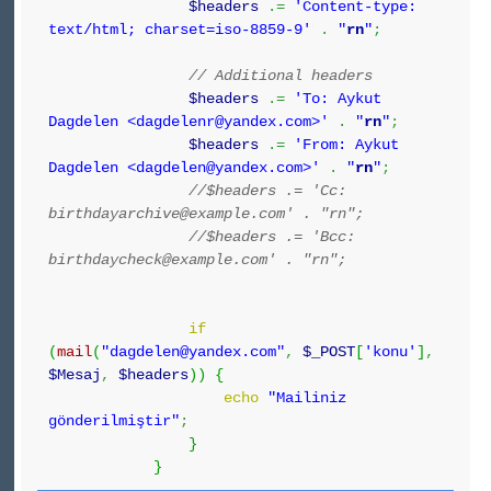
$headers
.=
'Content-type:
text/html; charset=iso-8859-9'
.
"
r
n
"
;
// Additional headers
$headers
.=
'To: Aykut
Dagdelen <dagdelenr@yandex.com>'
.
"
r
n
"
;
$headers
.=
'From: Aykut
Dagdelen <dagdelen@yandex.com>'
.
"
r
n
"
;
//$headers .= 'Cc:
birthdayarchive@example.com' . "rn";
//$headers .= 'Bcc:
birthdaycheck@example.com' . "rn";
if
(
mail
(
"dagdelen@yandex.com"
,
$_POST
[
'konu'
]
,
$Mesaj
,
$headers
)
)
{
echo
"Mailiniz
gönderilmiştir"
;
}
}