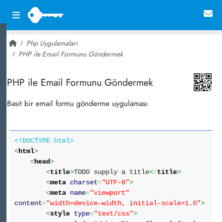
Php Uygulamaları
PHP ile Email Formunu Göndermek
~ 19,301
PHP ile Email Formunu Göndermek
Basit bir email formu gönderme uygulaması
<!DOCTYPE html>
<
html
>
<
head
>
<
title
>
TODO supply a title
<
/
title
>
<
meta
charset
=
"UTF-8"
>
<
meta
name
=
"viewport"
content
=
"width=device-width, initial-scale=1.0"
>
<
style
type
=
"text/css"
>