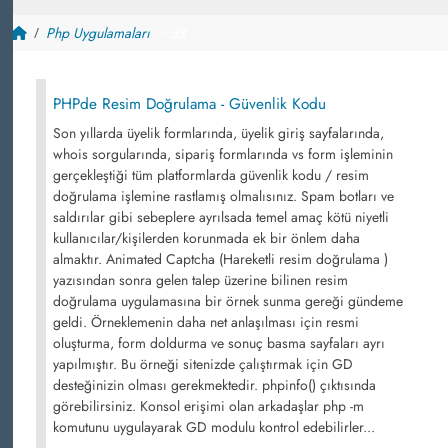
Php Uygulamaları
~ 33
PHPde Resim Doğrulama - Güvenlik Kodu
Son yıllarda üyelik formlarında, üyelik giriş sayfalarında,
whois sorgularında, sipariş formlarında vs form işleminin
gerçekleştiği tüm platformlarda güvenlik kodu / resim
doğrulama işlemine rastlamış olmalısınız. Spam botları ve
saldırılar gibi sebeplere ayrılsada temel amaç kötü niyetli
kullanıcılar/kişilerden korunmada ek bir önlem daha
almaktır. Animated Captcha (Hareketli resim doğrulama )
yazısından sonra gelen talep üzerine bilinen resim
doğrulama uygulamasına bir örnek sunma gereği gündeme
geldi. Örneklemenin daha net anlaşılması için resmi
oluşturma, form doldurma ve sonuç basma sayfaları ayrı
yapılmıştır. Bu örneği sitenizde çalıştırmak için GD
desteğinizin olması gerekmektedir. phpinfo() çıktısında
görebilirsiniz. Konsol erişimi olan arkadaşlar php -m
komutunu uygulayarak GD modulu kontrol edebilirler...