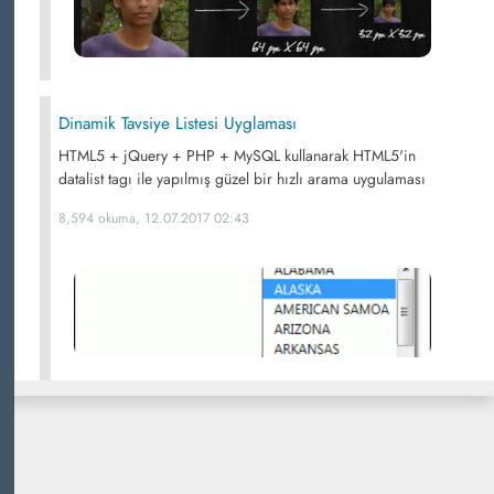
Dinamik Tavsiye Listesi Uyglaması
HTML5 + jQuery + PHP + MySQL kullanarak HTML5'in
datalist tagı ile yapılmış güzel bir hızlı arama uygulaması
8,594 okuma, 12.07.2017 02:43