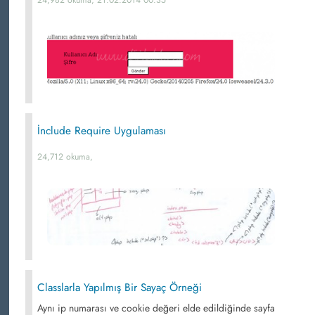
24,982 okuma, 21.02.2014 00:35
İnclude Require Uygulaması
24,712 okuma,
Classlarla Yapılmış Bir Sayaç Örneği
Aynı ip numarası ve cookie değeri elde edildiğinde sayfa