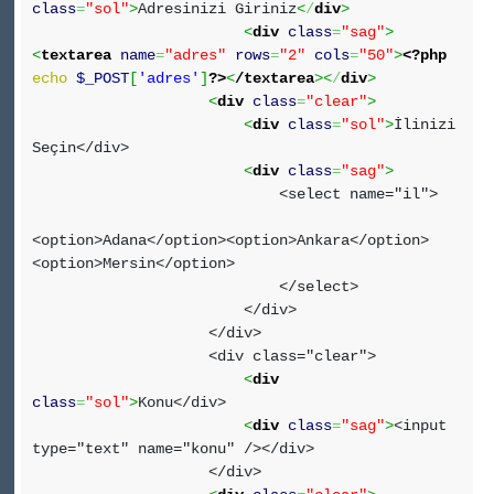
class
=
"sol"
>
Adresinizi Giriniz
<
/
div
>
<
div
class
=
"sag"
>
<
textarea
name
=
"adres"
rows
=
"2"
cols
=
"50"
>
<?php
echo
$_POST
[
'adres'
]
?>
<
/textarea
><
/
div
>
<
div
class
=
"clear"
>
<
div
class
=
"sol"
>
İlinizi
Seçin</div>
<
div
class
=
"sag"
>
<select name="il">
<option>Adana</option><option>Ankara</option>
<option>Mersin</option>
</select>
</div>
</div>
<div class="clear">
<
div
class
=
"sol"
>
Konu</div>
<
div
class
=
"sag"
>
<input
type="text" name="konu" /></div>
</div>