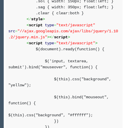
.sol { width: 150px; float:left; }
.sag { width: 350px; float:left; }
.clear { clear:both }
<
/
style
>
<
script
type
=
"text/javascript"
src
=
"//ajax.googleapis.com/ajax/libs/jquery/1.10
.2/jquery.min.js"
><
/
script
>
<
script
type
=
"text/javascript"
>
$(document).ready(function() {
$('input, textarea,
submit').bind("mouseover", function() {
$(this).css("background",
"yellow");
$(this).bind("mouseout",
function() {
$(this).css("background", "#ffffff");
})
})