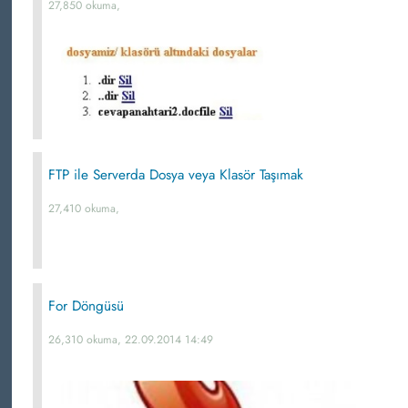
27,850 okuma,
FTP ile Serverda Dosya veya Klasör Taşımak
27,410 okuma,
For Döngüsü
26,310 okuma, 22.09.2014 14:49