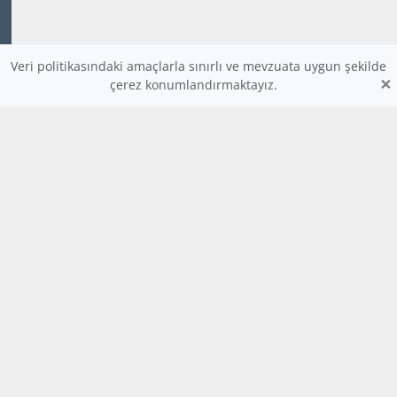
Veri politikasındaki amaçlarla sınırlı ve mevzuata uygun şekilde
×
çerez konumlandırmaktayız.
www.dijitalders.com
bilgi
dijitalders.com
dijitalders.com
Hakkımızda
Kod Renklendirici
Bulmaca
Uygulamalar
Tesler