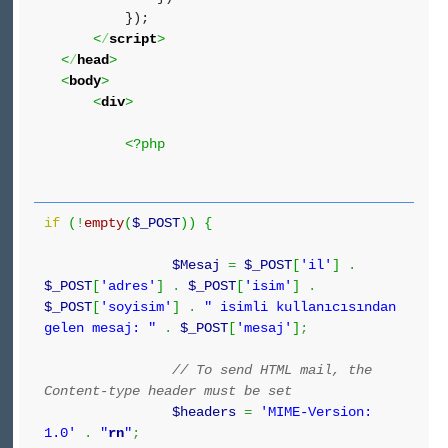
});
<
/
script
>
<
/
head
>
<
body
>
<
div
>
<?php
if
(
!
empty
(
$_POST
)
)
{
$Mesaj
=
$_POST
[
'il'
]
.
$_POST
[
'adres'
]
.
$_POST
[
'isim'
]
.
$_POST
[
'soyisim'
]
.
" isimli kullanıcısından
gelen mesaj: "
.
$_POST
[
'mesaj'
]
;
// To send HTML mail, the
Content-type header must be set
$headers
=
'MIME-Version:
1.0'
.
"
r
n
"
;