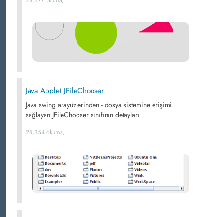
28,377 okuma,
Java Applet JFileChooser
Java swing arayüzlerinden - dosya sistemine erişimi
sağlayan JFileChooser sınıfının detayları
28,354 okuma,