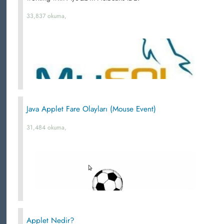
33,837 okuma,
Java Applet Fare Olayları (Mouse Event)
31,484 okuma,
Applet Nedir?