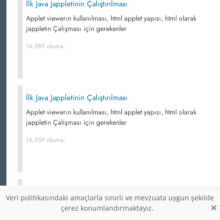
İlk Java Jappletinin Çalıştırılması
Applet viewerın kullanılması, html applet yapısı, html olarak
jappletin Çalışması için gerekenler
16,989 okuma,
İlk Java Jappletinin Çalıştırılması
Applet viewerın kullanılması, html applet yapısı, html olarak
jappletin Çalışması için gerekenler
16,959 okuma,
Japplet Projesinin Oluşturulması
Veri politikasındaki amaçlarla sınırlı ve mevzuata uygun şekilde
×
Japplet standart metotları ve metotların görevleri
çerez konumlandırmaktayız.