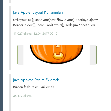
Java Applet Layout Kullanımları
setLayout(null); setLayout(new FlowLayout()); setLayout(new
BorderLayout()); new CardLayout(); Yerleşim Yöneticileri
41,027 okuma, 12.04.2017 00:12
Java Applete Resim Eklemek
Birden fazla resmi yüklemek
36,179 okuma,