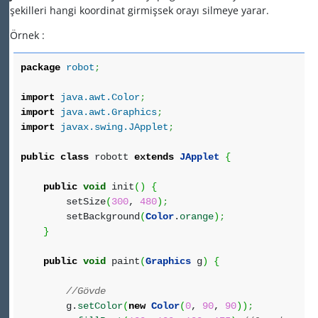
şekilleri hangi koordinat girmişsek orayı silmeye yarar.
Örnek :
package
robot
;
import
java.awt.Color
;
import
java.awt.Graphics
;
import
javax.swing.JApplet
;
public
class
robott
extends
JApplet
{
public
void
init
(
)
{
setSize
(
300
,
480
)
;
setBackground
(
Color
.
orange
)
;
}
public
void
paint
(
Graphics
g
)
{
//Gövde
g.
setColor
(
new
Color
(
0
,
90
,
90
)
)
;