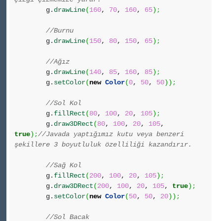
g.
drawLine
(
160
,
70
,
160
,
65
)
;
//Burnu
g.
drawLine
(
150
,
80
,
150
,
65
)
;
//Ağız
g.
drawLine
(
140
,
85
,
160
,
85
)
;
g.
setColor
(
new
Color
(
0
,
50
,
50
)
)
;
//Sol Kol
g.
fillRect
(
80
,
100
,
20
,
105
)
;
g.
draw3DRect
(
80
,
100
,
20
,
105
,
true
)
;
//Javada yaptığımız kutu veya benzeri
şekillere 3 boyutluluk özelliliği kazandırır.
//Sağ Kol
g.
fillRect
(
200
,
100
,
20
,
105
)
;
g.
draw3DRect
(
200
,
100
,
20
,
105
,
true
)
;
g.
setColor
(
new
Color
(
50
,
50
,
20
)
)
;
//Sol Bacak