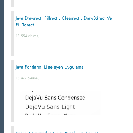
Java Drawrect, Fillrect , Clearrect , Draw3drect Ve
Fill3drect
18,554 okuma,
Java Fontlarını Listeleyen Uygulama
18,477 okuma,