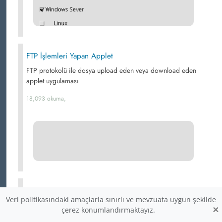
FTP İşlemleri Yapan Applet
FTP protokolü ile dosya upload eden veya download eden
applet uygulaması
18,093 okuma,
Applet Form örnekleri
Veri politikasındaki amaçlarla sınırlı ve mevzuata uygun şekilde
×
17,670 okuma,
çerez konumlandırmaktayız.