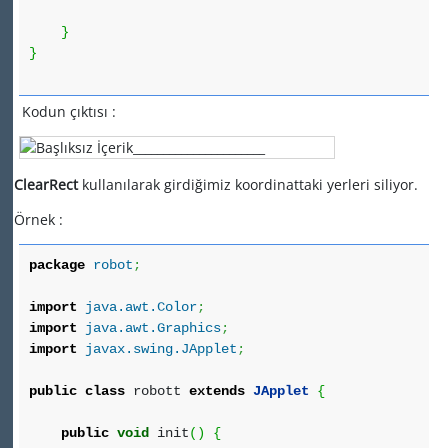
}
}
Kodun çıktısı :
ClearRect
kullanılarak girdiğimiz koordinattaki yerleri siliyor.
Örnek :
package
robot
;
import
java.awt.Color
;
import
java.awt.Graphics
;
import
javax.swing.JApplet
;
public
class
robott
extends
JApplet
{
public
void
init
(
)
{