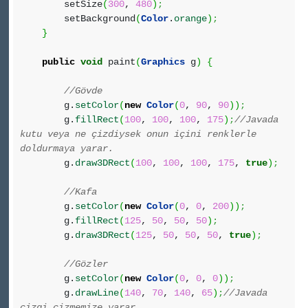
setSize
(
300
,
480
)
;
setBackground
(
Color
.
orange
)
;
}
public
void
paint
(
Graphics
g
)
{
//Gövde
g.
setColor
(
new
Color
(
0
,
90
,
90
)
)
;
g.
fillRect
(
100
,
100
,
100
,
175
)
;
//Javada
kutu veya ne çizdiysek onun içini renklerle
doldurmaya yarar.
g.
draw3DRect
(
100
,
100
,
100
,
175
,
true
)
;
//Kafa
g.
setColor
(
new
Color
(
0
,
0
,
200
)
)
;
g.
fillRect
(
125
,
50
,
50
,
50
)
;
g.
draw3DRect
(
125
,
50
,
50
,
50
,
true
)
;
//Gözler
g.
setColor
(
new
Color
(
0
,
0
,
0
)
)
;
g.
drawLine
(
140
,
70
,
140
,
65
)
;
//Javada
çizgi çizmemize yarar.