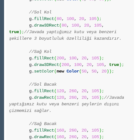
//Sol Kol
g.
fillRect
(
80
,
100
,
20
,
105
)
;
g.
draw3DRect
(
80
,
100
,
20
,
105
,
true
)
;
//Javada yaptığımız kutu veya benzeri
şekillere 3 boyutluluk özelliliği kazandırır.
//Sağ Kol
g.
fillRect
(
200
,
100
,
20
,
105
)
;
g.
draw3DRect
(
200
,
100
,
20
,
105
,
true
)
;
g.
setColor
(
new
Color
(
50
,
50
,
20
)
)
;
//Sol Bacak
g.
fillRect
(
120
,
260
,
20
,
105
)
;
g.
drawRect
(
120
,
260
,
20
,
105
)
;
//Javada
yaptığımız kutu veya benzeri şeylerin dışını
çizmemizi sağlar.
//Sağ Bacak
g.
fillRect
(
160
,
260
,
20
,
105
)
;
g.
drawRect
(
160
,
260
,
20
,
105
)
;