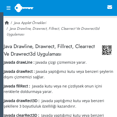
Java Applet Örnekleri
Java Drawline, Drawrect, Fillrect, Clearrect Ve Drawrect3d
Uygulaması
~ 28,158
Java Drawline, Drawrect, Fillrect, Clearrect
Ve Drawrect3d Uygulaması
Javada drawLine :
Javada çizgi çizmemize yarar.
Javada drawRect :
Javada yaptığımız kutu veya benzeri şeylerin
dışını çizmemizi sağlar.
Javada fillRect :
Javada kutu veya ne çizdiysek onun içini
renklerle doldurmaya yarar.
Javada drawRect3D :
Javada yaptığımız kutu veya benzeri
şekillere 3 boyutluluk özelliliği kazandırır.
Javada clearRect3D :
Javada yaptığımız kutu veya benzeri