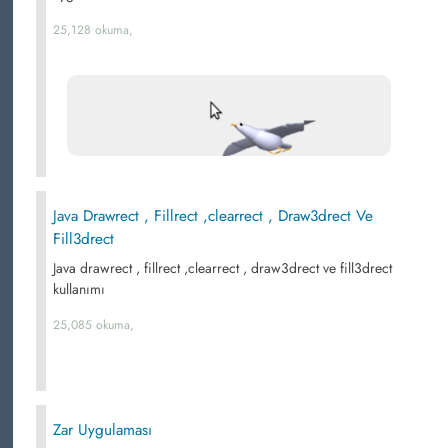
25,128 okuma,
Java Drawrect , Fillrect ,clearrect , Draw3drect Ve
Fill3drect
Java drawrect , fillrect ,clearrect , draw3drect ve fill3drect
kullanımı
25,085 okuma,
Zar Uygulaması