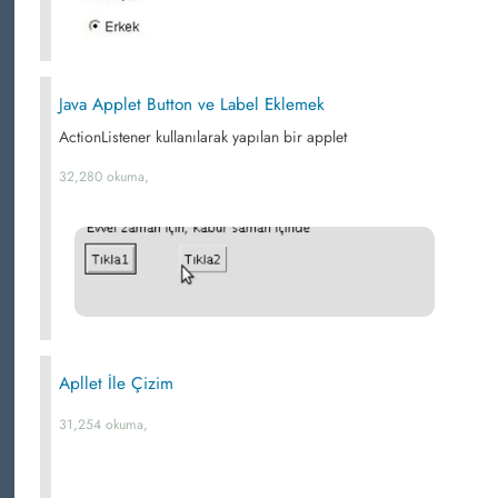
Java Applet Button ve Label Eklemek
ActionListener kullanılarak yapılan bir applet
32,280 okuma,
Apllet İle Çizim
31,254 okuma,