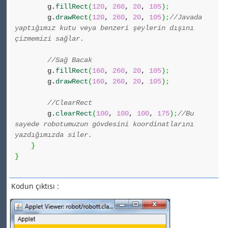
g.
fillRect
(
120
,
260
,
20
,
105
)
;
g.
drawRect
(
120
,
260
,
20
,
105
)
;
//Javada
yaptığımız kutu veya benzeri şeylerin dışını
çizmemizi sağlar.
//Sağ Bacak
g.
fillRect
(
160
,
260
,
20
,
105
)
;
g.
drawRect
(
160
,
260
,
20
,
105
)
;
//ClearRect
g.
clearRect
(
100
,
100
,
100
,
175
)
;
//Bu
sayede robotumuzun gövdesini koordinatlarını
yazdığımızda siler.
}
}
Kodun çıktısı :