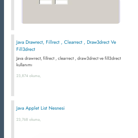
Java Drawrect, Fillrect , Clearrect , Draw3drect Ve
Fill3drect
Java drawrect, fillrect , clearrect , draw3drect ve fill3drect
kullanımı
23,874 okuma,
Java Applet List Nesnesi
23,768 okuma,