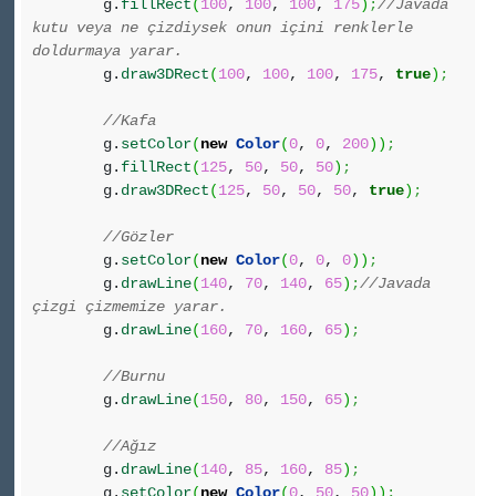
g.
fillRect
(
100
,
100
,
100
,
175
)
;
//Javada
kutu veya ne çizdiysek onun içini renklerle
doldurmaya yarar.
g.
draw3DRect
(
100
,
100
,
100
,
175
,
true
)
;
//Kafa
g.
setColor
(
new
Color
(
0
,
0
,
200
)
)
;
g.
fillRect
(
125
,
50
,
50
,
50
)
;
g.
draw3DRect
(
125
,
50
,
50
,
50
,
true
)
;
//Gözler
g.
setColor
(
new
Color
(
0
,
0
,
0
)
)
;
g.
drawLine
(
140
,
70
,
140
,
65
)
;
//Javada
çizgi çizmemize yarar.
g.
drawLine
(
160
,
70
,
160
,
65
)
;
//Burnu
g.
drawLine
(
150
,
80
,
150
,
65
)
;
//Ağız
g.
drawLine
(
140
,
85
,
160
,
85
)
;
g.
setColor
(
new
Color
(
0
,
50
,
50
)
)
;